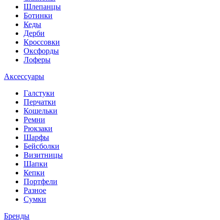
Шлепанцы
Ботинки
Кеды
Дерби
Кроссовки
Оксфорды
Лоферы
Аксессуары
Галстуки
Перчатки
Кошельки
Ремни
Рюкзаки
Шарфы
Бейсболки
Визитницы
Шапки
Кепки
Портфели
Разное
Сумки
Бренды