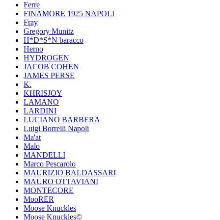
Ferre
FINAMORE 1925 NAPOLI
Fray
Gregory Munitz
H*D*S*N baracco
Herno
HYDROGEN
JACOB COHEN
JAMES PERSE
K.
KHRISJOY
LAMANO
LARDINI
LUCIANO BARBERA
Luigi Borrelli Napoli
Ma'at
Malo
MANDELLI
Marco Pescarolo
MAURIZIO BALDASSARI
MAURO OTTAVIANI
MONTECORE
MooRER
Moose Knuckles
Moose Knuckles©️