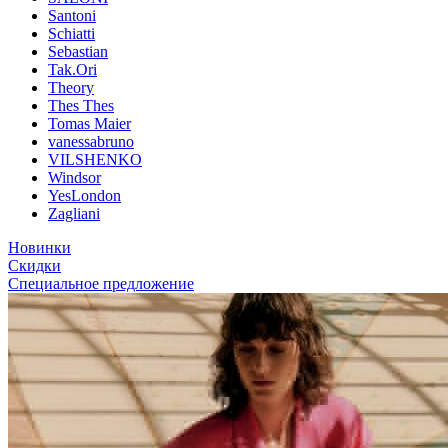
Santoni
Schiatti
Sebastian
Tak.Ori
Theory
Thes Thes
Tomas Maier
vanessabruno
VILSHENKO
Windsor
YesLondon
Zagliani
Новинки
Скидки
Специальное предложение