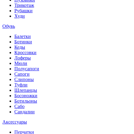
Трикотаж
Рубашки
Худи
Обувь
Балетки
Ботинки
Кеды
Кроссовки
Лоферы
Мюли
Полусапоги
Сапоги
Слипоны
Туфли
Шлепанцы
Босоножки
Ботильоны
Сабо
Сандалии
Аксессуары
Перчатки