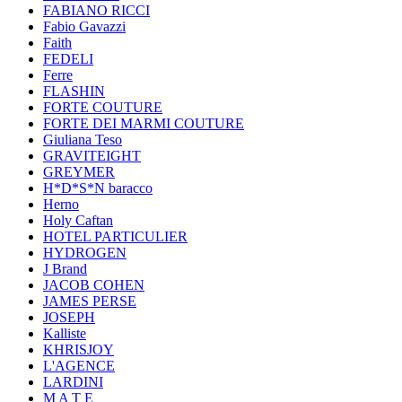
FABIANO RICCI
Fabio Gavazzi
Faith
FEDELI
Ferre
FLASHIN
FORTE COUTURE
FORTE DEI MARMI COUTURE
Giuliana Teso
GRAVITEIGHT
GREYMER
H*D*S*N baracco
Herno
Holy Caftan
HOTEL PARTICULIER
HYDROGEN
J Brand
JACOB COHEN
JAMES PERSE
JOSEPH
Kalliste
KHRISJOY
L'AGENCE
LARDINI
M A T E