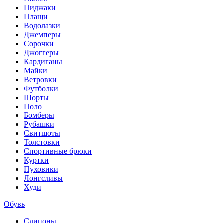
Пиджаки
Плащи
Водолазки
Джемперы
Сорочки
Джоггеры
Кардиганы
Майки
Ветровки
Футболки
Шорты
Поло
Бомберы
Рубашки
Свитшоты
Толстовки
Спортивные брюки
Куртки
Пуховики
Лонгсливы
Худи
Обувь
Слипоны