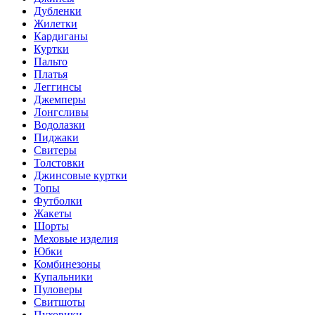
Дубленки
Жилетки
Кардиганы
Куртки
Пальто
Платья
Леггинсы
Джемперы
Лонгсливы
Водолазки
Пиджаки
Свитеры
Толстовки
Джинсовые куртки
Топы
Футболки
Жакеты
Шорты
Меховые изделия
Юбки
Комбинезоны
Купальники
Пуловеры
Свитшоты
Пуховики