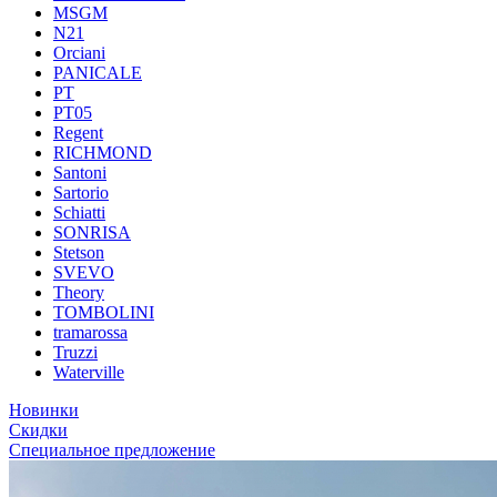
MSGM
N21
Orciani
PANICALE
PT
PT05
Regent
RICHMOND
Santoni
Sartorio
Schiatti
SONRISA
Stetson
SVEVO
Theory
TOMBOLINI
tramarossa
Truzzi
Waterville
Новинки
Скидки
Специальное предложение