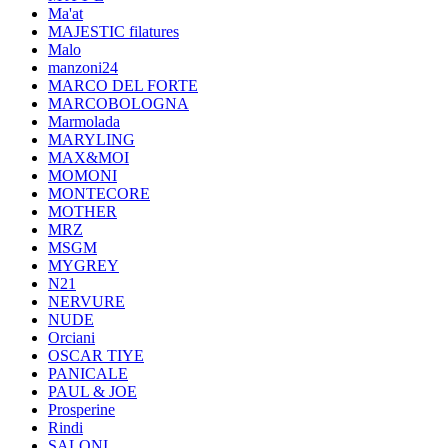
Ma'at
MAJESTIC filatures
Malo
manzoni24
MARCO DEL FORTE
MARCOBOLOGNA
Marmolada
MARYLING
MAX&MOI
MOMONI
MONTECORE
MOTHER
MRZ
MSGM
MYGREY
N21
NERVURE
NUDE
Orciani
OSCAR TIYE
PANICALE
PAUL & JOE
Prosperine
Rindi
SALONI