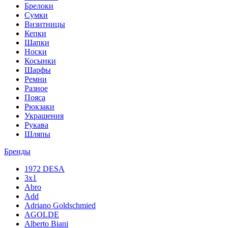
Брелоки
Сумки
Визитницы
Кепки
Шапки
Носки
Косынки
Шарфы
Ремни
Разное
Пояса
Рюкзаки
Украшения
Рукава
Шляпы
Бренды
1972 DESA
3x1
Abro
Add
Adriano Goldschmied
AGOLDE
Alberto Biani