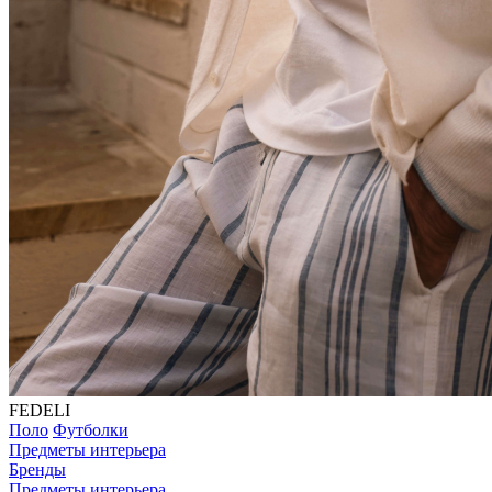
FEDELI
Поло
Футболки
Предметы интерьера
Бренды
Предметы интерьера