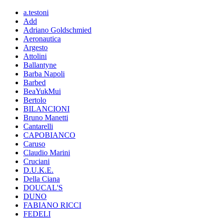
a.testoni
Add
Adriano Goldschmied
Aeronautica
Argesto
Attolini
Ballantyne
Barba Napoli
Barbed
BeaYukMui
Bertolo
BILANCIONI
Bruno Manetti
Cantarelli
CAPOBIANCO
Caruso
Claudio Marini
Cruciani
D.U.K.E.
Della Ciana
DOUCAL'S
DUNO
FABIANO RICCI
FEDELI