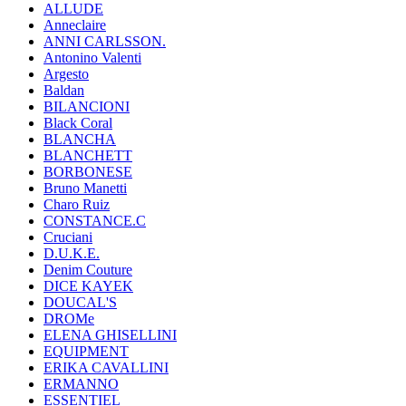
ALLUDE
Anneclaire
ANNI CARLSSON.
Antonino Valenti
Argesto
Baldan
BILANCIONI
Black Coral
BLANCHA
BLANCHETT
BORBONESE
Bruno Manetti
Charo Ruiz
CONSTANCE.C
Cruciani
D.U.K.E.
Denim Couture
DICE KAYEK
DOUCAL'S
DROMe
ELENA GHISELLINI
EQUIPMENT
ERIKA CAVALLINI
ERMANNO
ESSENTIEL