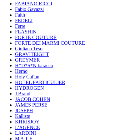
FABIANO RICCI
Fabio Gavazzi
Faith
FEDELI
Ferre
FLASHIN
FORTE COUTURE
FORTE DEI MARMI COUTURE
Giuliana Teso
GRAVITEIGHT
GREYMER
H*D*S*N baracco
Herno
Holy Caftan
HOTEL PARTICULIER
HYDROGEN
J Brand
JACOB COHEN
JAMES PERSE
JOSEPH
Kalliste
KHRISJOY
L'AGENCE
LARDINI
M A T E