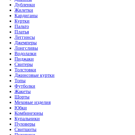
Дубленки
Жилетки
Кардиганы
Куртки
Пальто
Платья
Леггинсы
Джемперы
Лонгсливы
Водолазки
Пиджаки
Свитеры
Толстовки
Джинсовые куртки
Топы
Футболки
Жакеты
Шорты
Меховые изделия
Юбки
Комбинезоны
Купальники
Пуловеры
Свитшоты
Пуховики