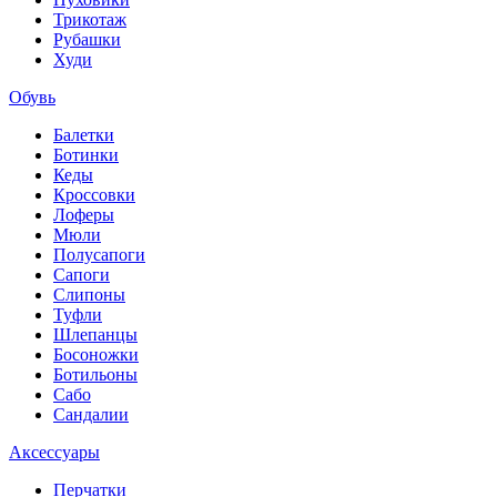
Трикотаж
Рубашки
Худи
Обувь
Балетки
Ботинки
Кеды
Кроссовки
Лоферы
Мюли
Полусапоги
Сапоги
Слипоны
Туфли
Шлепанцы
Босоножки
Ботильоны
Сабо
Сандалии
Аксессуары
Перчатки