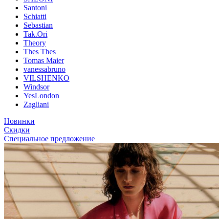
Santoni
Schiatti
Sebastian
Tak.Ori
Theory
Thes Thes
Tomas Maier
vanessabruno
VILSHENKO
Windsor
YesLondon
Zagliani
Новинки
Скидки
Специальное предложение