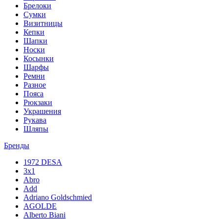
Брелоки
Сумки
Визитницы
Кепки
Шапки
Носки
Косынки
Шарфы
Ремни
Разное
Пояса
Рюкзаки
Украшения
Рукава
Шляпы
Бренды
1972 DESA
3x1
Abro
Add
Adriano Goldschmied
AGOLDE
Alberto Biani