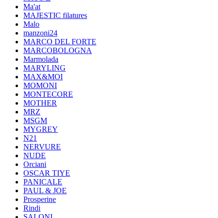
Ma'at
MAJESTIC filatures
Malo
manzoni24
MARCO DEL FORTE
MARCOBOLOGNA
Marmolada
MARYLING
MAX&MOI
MOMONI
MONTECORE
MOTHER
MRZ
MSGM
MYGREY
N21
NERVURE
NUDE
Orciani
OSCAR TIYE
PANICALE
PAUL & JOE
Prosperine
Rindi
SALONI