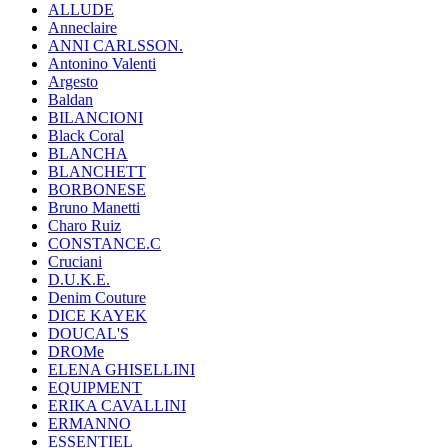
ALLUDE
Anneclaire
ANNI CARLSSON.
Antonino Valenti
Argesto
Baldan
BILANCIONI
Black Coral
BLANCHA
BLANCHETT
BORBONESE
Bruno Manetti
Charo Ruiz
CONSTANCE.C
Cruciani
D.U.K.E.
Denim Couture
DICE KAYEK
DOUCAL'S
DROMe
ELENA GHISELLINI
EQUIPMENT
ERIKA CAVALLINI
ERMANNO
ESSENTIEL