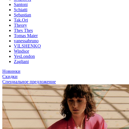
Santoni
Schiatti
Sebastian
Tak.Ori
Theory
Thes Thes
Tomas Maier
vanessabruno
VILSHENKO
Windsor
YesLondon
Zagliani
Новинки
Скидки
Специальное предложение