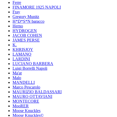
Ferre
FINAMORE 1925 NAPOLI
Fray
Gregory Munitz
H*D*S*N baracco
Herno
HYDROGEN
JACOB COHEN
JAMES PERSE
K.
KHRISJOY
LAMANO
LARDINI
LUCIANO BARBERA
Luigi Borrelli Napoli
Ma'at
Malo
MANDELLI
Marco Pescarolo
MAURIZIO BALDASSARI
MAURO OTTAVIANI
MONTECORE
MooRER
Moose Knuckles
Moose Knuckles©️