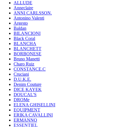
ALLUDE
Anneclaire
ANNI CARLSSON.
Antonino Valenti
Argesto
Baldan
BILANCIONI
Black Coral
BLANCHA
BLANCHETT
BORBONESE
Bruno Manetti
Charo Ruiz
CONSTANCE.C
Cruciani
D.U.K.E.
Denim Couture
DICE KAYEK
DOUCAL'S
DROMe
ELENA GHISELLINI
EQUIPMENT
ERIKA CAVALLINI
ERMANNO
ESSENTIEL