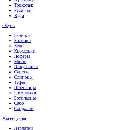
Трикотаж
Рубашки
Худи
Обувь
Балетки
Ботинки
Кеды
Кроссовки
Лоферы
Мюли
Полусапоги
Сапоги
Слипоны
Туфли
Шлепанцы
Босоножки
Ботильоны
Сабо
Сандалии
Аксессуары
Перчатки