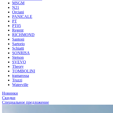
MSGM
N21
Orciani
PANICALE
PT
PT05
Regent
RICHMOND
Santoni
Sartorio
Schiatti
SONRISA
Stetson
SVEVO
Theory
TOMBOLINI
tramarossa
Truzzi
Waterville
Новинки
Скидки
Специальное предложение