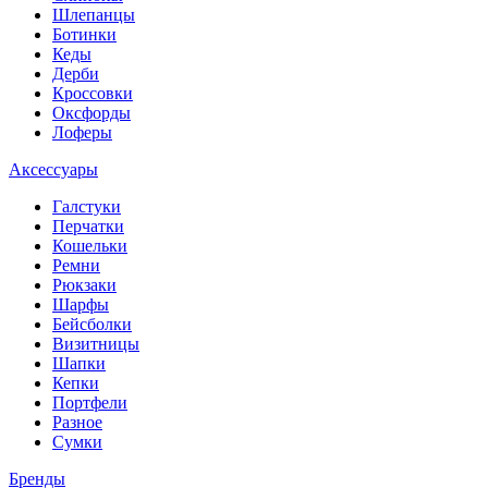
Шлепанцы
Ботинки
Кеды
Дерби
Кроссовки
Оксфорды
Лоферы
Аксессуары
Галстуки
Перчатки
Кошельки
Ремни
Рюкзаки
Шарфы
Бейсболки
Визитницы
Шапки
Кепки
Портфели
Разное
Сумки
Бренды