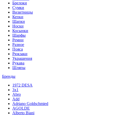
Брелоки
Сумки
Визитницы
Кепки
Шапки
Носки
Косынки
Шарфы
Ремни
Разное
Пояса
Рюкзаки
Украшения
Рукава
Шляпы
Бренды
1972 DESA
3x1
Abro
Add
Adriano Goldschmied
AGOLDE
Alberto Biani