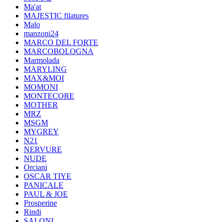
Ma'at
MAJESTIC filatures
Malo
manzoni24
MARCO DEL FORTE
MARCOBOLOGNA
Marmolada
MARYLING
MAX&MOI
MOMONI
MONTECORE
MOTHER
MRZ
MSGM
MYGREY
N21
NERVURE
NUDE
Orciani
OSCAR TIYE
PANICALE
PAUL & JOE
Prosperine
Rindi
SALONI