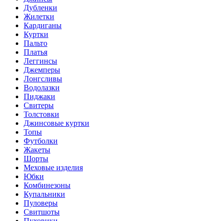
Дубленки
Жилетки
Кардиганы
Куртки
Пальто
Платья
Леггинсы
Джемперы
Лонгсливы
Водолазки
Пиджаки
Свитеры
Толстовки
Джинсовые куртки
Топы
Футболки
Жакеты
Шорты
Меховые изделия
Юбки
Комбинезоны
Купальники
Пуловеры
Свитшоты
Пуховики