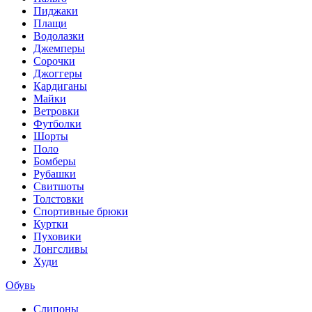
Пиджаки
Плащи
Водолазки
Джемперы
Сорочки
Джоггеры
Кардиганы
Майки
Ветровки
Футболки
Шорты
Поло
Бомберы
Рубашки
Свитшоты
Толстовки
Спортивные брюки
Куртки
Пуховики
Лонгсливы
Худи
Обувь
Слипоны