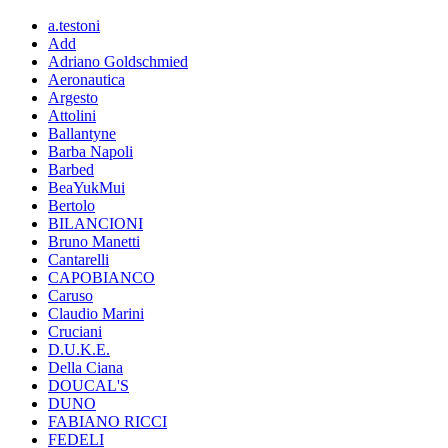
a.testoni
Add
Adriano Goldschmied
Aeronautica
Argesto
Attolini
Ballantyne
Barba Napoli
Barbed
BeaYukMui
Bertolo
BILANCIONI
Bruno Manetti
Cantarelli
CAPOBIANCO
Caruso
Claudio Marini
Cruciani
D.U.K.E.
Della Ciana
DOUCAL'S
DUNO
FABIANO RICCI
FEDELI