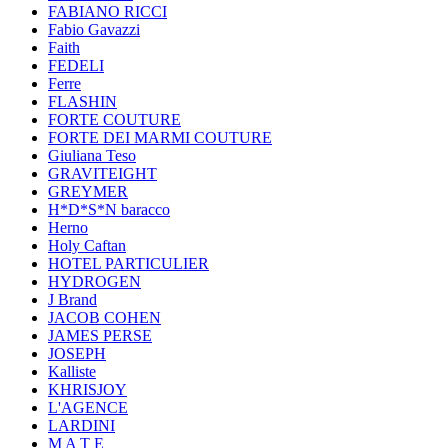
FABIANO RICCI
Fabio Gavazzi
Faith
FEDELI
Ferre
FLASHIN
FORTE COUTURE
FORTE DEI MARMI COUTURE
Giuliana Teso
GRAVITEIGHT
GREYMER
H*D*S*N baracco
Herno
Holy Caftan
HOTEL PARTICULIER
HYDROGEN
J Brand
JACOB COHEN
JAMES PERSE
JOSEPH
Kalliste
KHRISJOY
L'AGENCE
LARDINI
M A T E