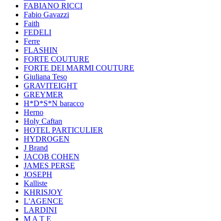
FABIANO RICCI
Fabio Gavazzi
Faith
FEDELI
Ferre
FLASHIN
FORTE COUTURE
FORTE DEI MARMI COUTURE
Giuliana Teso
GRAVITEIGHT
GREYMER
H*D*S*N baracco
Herno
Holy Caftan
HOTEL PARTICULIER
HYDROGEN
J Brand
JACOB COHEN
JAMES PERSE
JOSEPH
Kalliste
KHRISJOY
L'AGENCE
LARDINI
M A T E