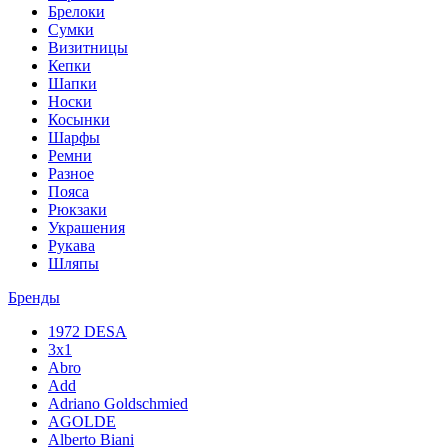
Брелоки
Сумки
Визитницы
Кепки
Шапки
Носки
Косынки
Шарфы
Ремни
Разное
Пояса
Рюкзаки
Украшения
Рукава
Шляпы
Бренды
1972 DESA
3x1
Abro
Add
Adriano Goldschmied
AGOLDE
Alberto Biani