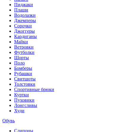
Пиджаки
Плащи
Водолазки
Джемперы
Сорочки
Джоггеры
Кардиганы
Майки
Ветровки
Футболки
Шорты
Поло
Бомберы
Рубашки
Свитшоты
Толстовки
Спортивные брюки
Куртки
Пуховики
Лонгсливы
Худи
Обувь
Слипоны