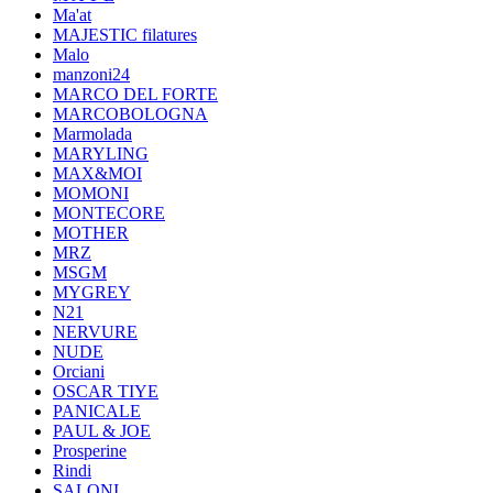
Ma'at
MAJESTIC filatures
Malo
manzoni24
MARCO DEL FORTE
MARCOBOLOGNA
Marmolada
MARYLING
MAX&MOI
MOMONI
MONTECORE
MOTHER
MRZ
MSGM
MYGREY
N21
NERVURE
NUDE
Orciani
OSCAR TIYE
PANICALE
PAUL & JOE
Prosperine
Rindi
SALONI