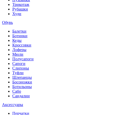
Трикотаж
Рубашки
Худи
Обувь
Балетки
Ботинки
Кеды
Кроссовки
Лоферы
Мюли
Полусапоги
Сапоги
Слипоны
Туфли
Шлепанцы
Босоножки
Ботильоны
Сабо
Сандалии
Аксессуары
Перчатки