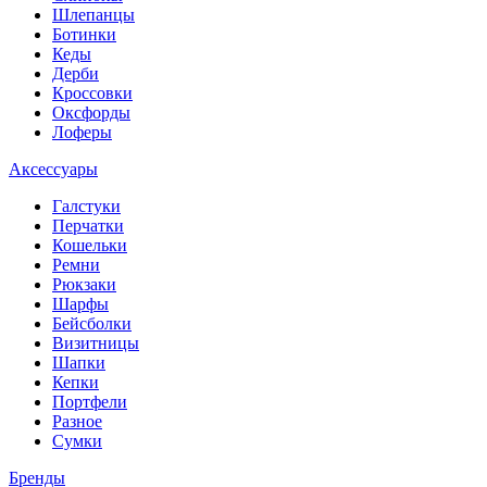
Шлепанцы
Ботинки
Кеды
Дерби
Кроссовки
Оксфорды
Лоферы
Аксессуары
Галстуки
Перчатки
Кошельки
Ремни
Рюкзаки
Шарфы
Бейсболки
Визитницы
Шапки
Кепки
Портфели
Разное
Сумки
Бренды