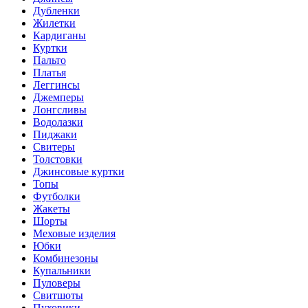
Дубленки
Жилетки
Кардиганы
Куртки
Пальто
Платья
Леггинсы
Джемперы
Лонгсливы
Водолазки
Пиджаки
Свитеры
Толстовки
Джинсовые куртки
Топы
Футболки
Жакеты
Шорты
Меховые изделия
Юбки
Комбинезоны
Купальники
Пуловеры
Свитшоты
Пуховики