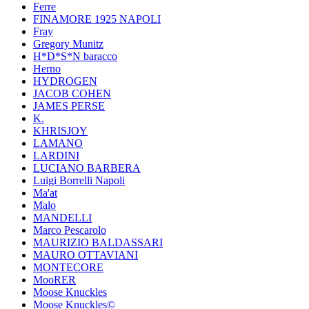
Ferre
FINAMORE 1925 NAPOLI
Fray
Gregory Munitz
H*D*S*N baracco
Herno
HYDROGEN
JACOB COHEN
JAMES PERSE
K.
KHRISJOY
LAMANO
LARDINI
LUCIANO BARBERA
Luigi Borrelli Napoli
Ma'at
Malo
MANDELLI
Marco Pescarolo
MAURIZIO BALDASSARI
MAURO OTTAVIANI
MONTECORE
MooRER
Moose Knuckles
Moose Knuckles©️