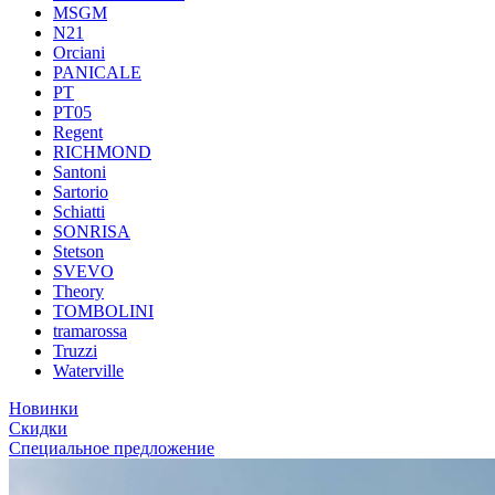
MSGM
N21
Orciani
PANICALE
PT
PT05
Regent
RICHMOND
Santoni
Sartorio
Schiatti
SONRISA
Stetson
SVEVO
Theory
TOMBOLINI
tramarossa
Truzzi
Waterville
Новинки
Скидки
Специальное предложение