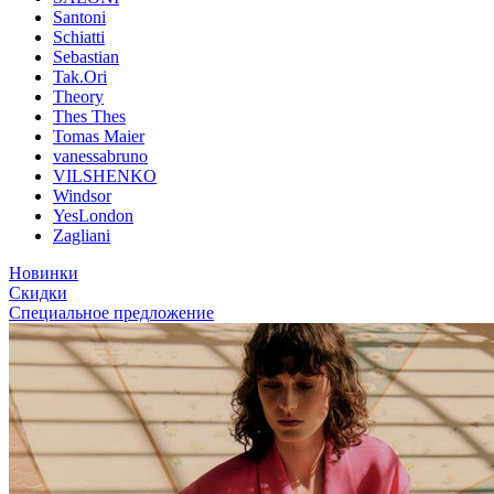
Santoni
Schiatti
Sebastian
Tak.Ori
Theory
Thes Thes
Tomas Maier
vanessabruno
VILSHENKO
Windsor
YesLondon
Zagliani
Новинки
Скидки
Специальное предложение