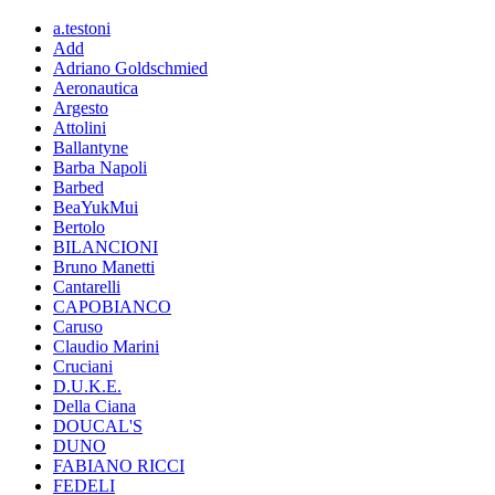
a.testoni
Add
Adriano Goldschmied
Aeronautica
Argesto
Attolini
Ballantyne
Barba Napoli
Barbed
BeaYukMui
Bertolo
BILANCIONI
Bruno Manetti
Cantarelli
CAPOBIANCO
Caruso
Claudio Marini
Cruciani
D.U.K.E.
Della Ciana
DOUCAL'S
DUNO
FABIANO RICCI
FEDELI