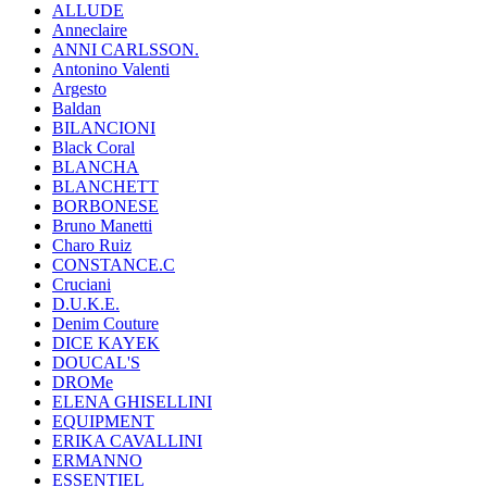
ALLUDE
Anneclaire
ANNI CARLSSON.
Antonino Valenti
Argesto
Baldan
BILANCIONI
Black Coral
BLANCHA
BLANCHETT
BORBONESE
Bruno Manetti
Charo Ruiz
CONSTANCE.C
Cruciani
D.U.K.E.
Denim Couture
DICE KAYEK
DOUCAL'S
DROMe
ELENA GHISELLINI
EQUIPMENT
ERIKA CAVALLINI
ERMANNO
ESSENTIEL