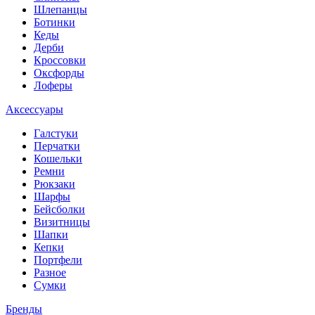
Шлепанцы
Ботинки
Кеды
Дерби
Кроссовки
Оксфорды
Лоферы
Аксессуары
Галстуки
Перчатки
Кошельки
Ремни
Рюкзаки
Шарфы
Бейсболки
Визитницы
Шапки
Кепки
Портфели
Разное
Сумки
Бренды