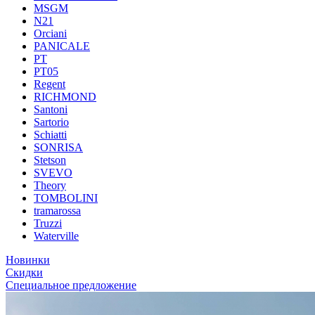
MSGM
N21
Orciani
PANICALE
PT
PT05
Regent
RICHMOND
Santoni
Sartorio
Schiatti
SONRISA
Stetson
SVEVO
Theory
TOMBOLINI
tramarossa
Truzzi
Waterville
Новинки
Скидки
Специальное предложение