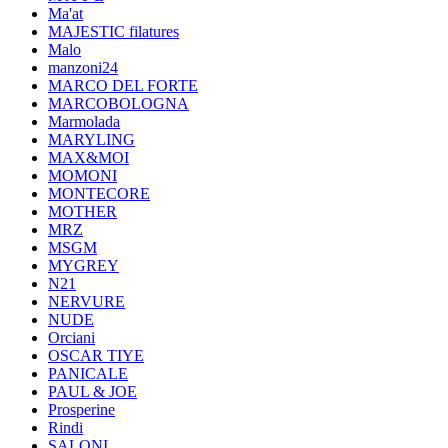
Ma'at
MAJESTIC filatures
Malo
manzoni24
MARCO DEL FORTE
MARCOBOLOGNA
Marmolada
MARYLING
MAX&MOI
MOMONI
MONTECORE
MOTHER
MRZ
MSGM
MYGREY
N21
NERVURE
NUDE
Orciani
OSCAR TIYE
PANICALE
PAUL & JOE
Prosperine
Rindi
SALONI