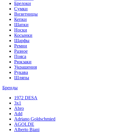
Брелоки
Сумки
Визитницы
Кепки
Шапки
Носки
Косынки
Шарфы
Ремни
Разное
Пояса
Рюкзаки
Украшения
Рукава
Шляпы
Бренды
1972 DESA
3x1
Abro
Add
Adriano Goldschmied
AGOLDE
Alberto Biani