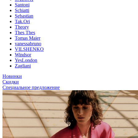
Santoni
Schiatti
Sebastian
Tak.Ori
Theory
Thes Thes
Tomas Maier
vanessabruno
VILSHENKO
Windsor
YesLondon
Zagliani
Новинки
Скидки
Специальное предложение