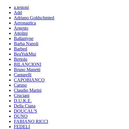
a.testoni
Add
Adriano Goldschmied
Aeronautica
Argesto
Attolini
Ballantyne
Barba Napoli
Barbed
BeaYukMui
Bertolo
BILANCIONI
Bruno Manetti
Cantarelli
CAPOBIANCO
Caruso
Claudio Marini
Cruciani
D.U.K.E.
Della Ciana
DOUCAL'S
DUNO
FABIANO RICCI
FEDELI