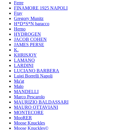
Ferre
FINAMORE 1925 NAPOLI
Fray
Gregory Munitz
H*D*S*N baracco
Herno
HYDROGEN
JACOB COHEN
JAMES PERSE
K.
KHRISJOY
LAMANO
LARDINI
LUCIANO BARBERA
Luigi Borrelli Napoli
Ma'at
Malo
MANDELLI
Marco Pescarolo
MAURIZIO BALDASSARI
MAURO OTTAVIANI
MONTECORE
MooRER
Moose Knuckles
Moose Knuckles©️