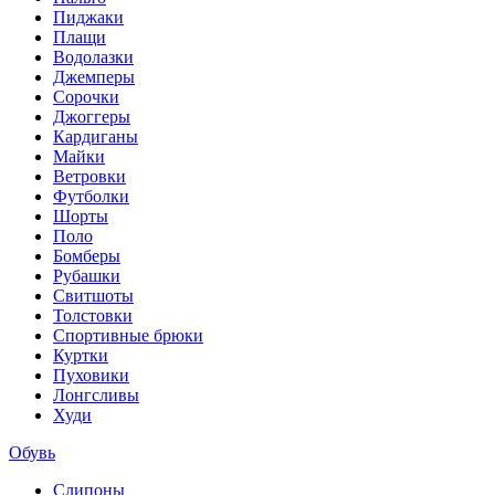
Пиджаки
Плащи
Водолазки
Джемперы
Сорочки
Джоггеры
Кардиганы
Майки
Ветровки
Футболки
Шорты
Поло
Бомберы
Рубашки
Свитшоты
Толстовки
Спортивные брюки
Куртки
Пуховики
Лонгсливы
Худи
Обувь
Слипоны