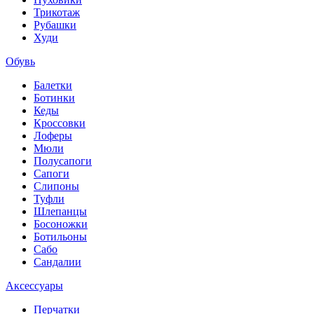
Трикотаж
Рубашки
Худи
Обувь
Балетки
Ботинки
Кеды
Кроссовки
Лоферы
Мюли
Полусапоги
Сапоги
Слипоны
Туфли
Шлепанцы
Босоножки
Ботильоны
Сабо
Сандалии
Аксессуары
Перчатки