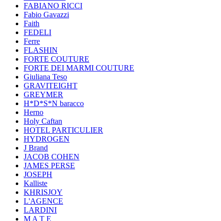
FABIANO RICCI
Fabio Gavazzi
Faith
FEDELI
Ferre
FLASHIN
FORTE COUTURE
FORTE DEI MARMI COUTURE
Giuliana Teso
GRAVITEIGHT
GREYMER
H*D*S*N baracco
Herno
Holy Caftan
HOTEL PARTICULIER
HYDROGEN
J Brand
JACOB COHEN
JAMES PERSE
JOSEPH
Kalliste
KHRISJOY
L'AGENCE
LARDINI
M A T E