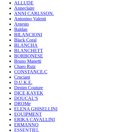
ALLUDE
Anneclaire
ANNI CARLSSON.
Antonino Valenti
Argesto
Baldan
BILANCIONI
Black Coral
BLANCHA
BLANCHETT
BORBONESE
Bruno Manetti
Charo Ruiz
CONSTANCE.C
Cruciani
D.U.K.E.
Denim Couture
DICE KAYEK
DOUCAL'S
DROMe
ELENA GHISELLINI
EQUIPMENT
ERIKA CAVALLINI
ERMANNO
ESSENTIEL