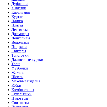
Дубленки
Жилетки
Кардиганы
Куртки
Пальто
Платья
Леггинсы
Джемперы
Лонгсливы
Водолазки
Пиджаки
Свитеры
Толстовки
Джинсовые куртки
Топы
Футболки
Жакеты
Шорты
Меховые изделия
Юбки
Комбинезоны
Купальники
Пуловеры
Свитшоты
Пуховики