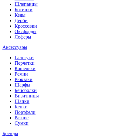
Шлепанцы
Ботинки
Кеды
Дерби
Кроссовки
Оксфорды
Лоферы
Аксессуары
Галстуки
Перчатки
Кошельки
Ремни
Рюкзаки
Шарфы
Бейсболки
Визитницы
Шапки
Кепки
Портфели
Разное
Сумки
Бренды