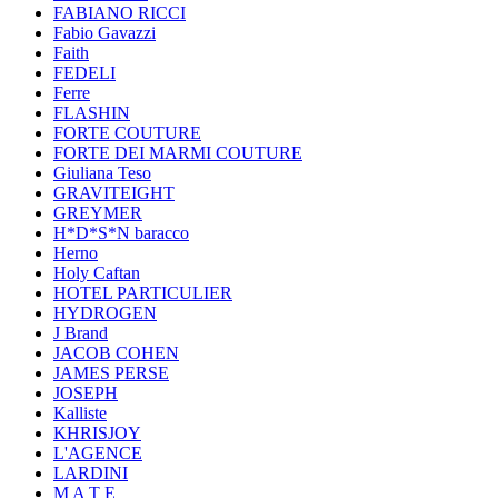
FABIANO RICCI
Fabio Gavazzi
Faith
FEDELI
Ferre
FLASHIN
FORTE COUTURE
FORTE DEI MARMI COUTURE
Giuliana Teso
GRAVITEIGHT
GREYMER
H*D*S*N baracco
Herno
Holy Caftan
HOTEL PARTICULIER
HYDROGEN
J Brand
JACOB COHEN
JAMES PERSE
JOSEPH
Kalliste
KHRISJOY
L'AGENCE
LARDINI
M A T E