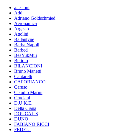
a.testoni
Add
Adriano Goldschmied
Aeronautica
Argesto
Attolini
Ballantyne
Barba Napoli
Barbed
BeaYukMui
Bertolo
BILANCIONI
Bruno Manetti
Cantarelli
CAPOBIANCO
Caruso
Claudio Marini
Cruciani
D.U.K.E.
Della Ciana
DOUCAL'S
DUNO
FABIANO RICCI
FEDELI