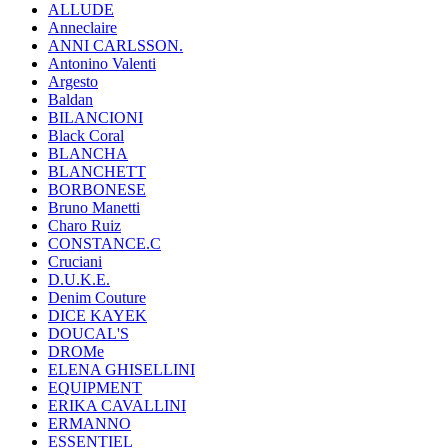
ALLUDE
Anneclaire
ANNI CARLSSON.
Antonino Valenti
Argesto
Baldan
BILANCIONI
Black Coral
BLANCHA
BLANCHETT
BORBONESE
Bruno Manetti
Charo Ruiz
CONSTANCE.C
Cruciani
D.U.K.E.
Denim Couture
DICE KAYEK
DOUCAL'S
DROMe
ELENA GHISELLINI
EQUIPMENT
ERIKA CAVALLINI
ERMANNO
ESSENTIEL