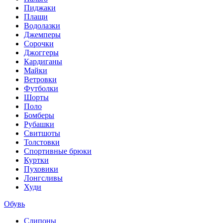
Пиджаки
Плащи
Водолазки
Джемперы
Сорочки
Джоггеры
Кардиганы
Майки
Ветровки
Футболки
Шорты
Поло
Бомберы
Рубашки
Свитшоты
Толстовки
Спортивные брюки
Куртки
Пуховики
Лонгсливы
Худи
Обувь
Слипоны