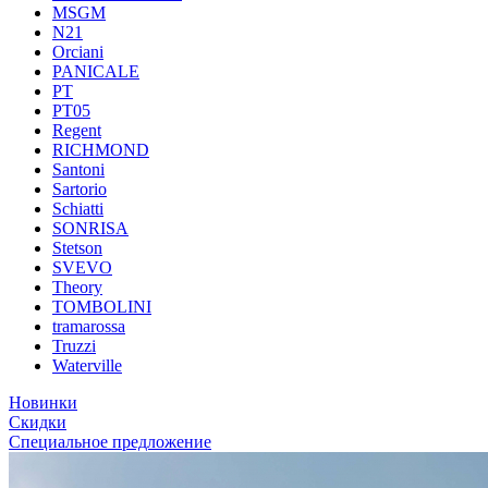
MSGM
N21
Orciani
PANICALE
PT
PT05
Regent
RICHMOND
Santoni
Sartorio
Schiatti
SONRISA
Stetson
SVEVO
Theory
TOMBOLINI
tramarossa
Truzzi
Waterville
Новинки
Скидки
Специальное предложение