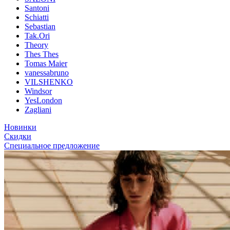
Santoni
Schiatti
Sebastian
Tak.Ori
Theory
Thes Thes
Tomas Maier
vanessabruno
VILSHENKO
Windsor
YesLondon
Zagliani
Новинки
Скидки
Специальное предложение