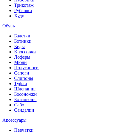
Трикотаж
Рубашки
Худи
Обувь
Балетки
Ботинки
Кеды
Кроссовки
Лоферы
Мюли
Полусапоги
Сапоги
Слипоны
Туфли
Шлепанцы
Босоножки
Ботильоны
Сабо
Сандалии
Аксессуары
Перчатки