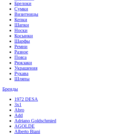
Брелоки
Сумки
Визитницы
Кепки
Шапки
Носки
Косынки
Шарфы
Ремни
Разное
Пояса
Рюкзаки
Украшения
Рукава
Шляпы
Бренды
1972 DESA
3x1
Abro
Add
Adriano Goldschmied
AGOLDE
Alberto Biani