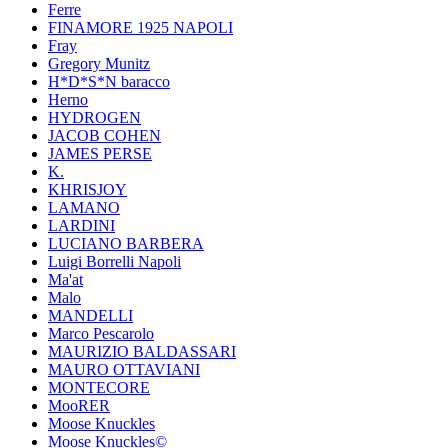
Ferre
FINAMORE 1925 NAPOLI
Fray
Gregory Munitz
H*D*S*N baracco
Herno
HYDROGEN
JACOB COHEN
JAMES PERSE
K.
KHRISJOY
LAMANO
LARDINI
LUCIANO BARBERA
Luigi Borrelli Napoli
Ma'at
Malo
MANDELLI
Marco Pescarolo
MAURIZIO BALDASSARI
MAURO OTTAVIANI
MONTECORE
MooRER
Moose Knuckles
Moose Knuckles©️