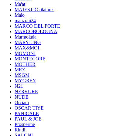
Ma'at
MAJESTIC filatures
Malo
manzoni24
MARCO DEL FORTE
MARCOBOLOGNA
Marmolada
MARYLING
MAX&MOI
MOMONI
MONTECORE
MOTHER
MRZ
MSGM
MYGREY
N21
NERVURE
NUDE
Orciani
OSCAR TIYE
PANICALE
PAUL & JOE
Prosperine
Rindi
SALONI