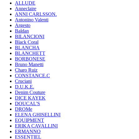
ALLUDE
Anneclaire
ANNI CARLSSON.
Antonino Valenti
Argesto
Baldan
BILANCIONI
Black Coral
BLANCHA
BLANCHETT
BORBONESE
Bruno Manetti
Charo Ruiz
CONSTANCE.C
Cruciani
D.U.K.E.
Denim Couture
DICE KAYEK
DOUCAL'S
DROMe
ELENA GHISELLINI
EQUIPMENT
ERIKA CAVALLINI
ERMANNO
ESSENTIEL