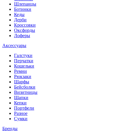
Шлепанцы
Ботинки
Кеды
Дерби
Кроссовки
Оксфорды
Лоферы
Аксессуары
Галстуки
Перчатки
Кошельки
Ремни
Рюкзаки
Шарфы
Бейсболки
Визитницы
Шапки
Кепки
Портфели
Разное
Сумки
Бренды