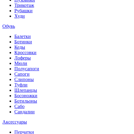
Трикотаж
Рубашки
Худи
Обувь
Балетки
Ботинки
Кеды
Кроссовки
Лоферы
Мюли
Полусапоги
Сапоги
Слипоны
Туфли
Шлепанцы
Босоножки
Ботильоны
Сабо
Сандалии
Аксессуары
Перчатки