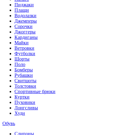
Пиджаки
Плащи
Водолазки
Джемперы
Сорочки
Джоггеры
Кардиганы
Майки
Ветровки
Футболки
Шорты
Поло
Бомберы
Рубашки
Свитшоты
Толстовки
Спортивные брюки
Куртки
Пуховики
Лонгсливы
Худи
Обувь
Слипоны