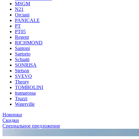
MSGM
N21
Orciani
PANICALE
PT
PT05
Regent
RICHMOND
Santoni
Sartorio
Schiatti
SONRISA
Stetson
SVEVO
Theory
TOMBOLINI
tramarossa
Truzzi
Waterville
Новинки
Скидки
Специальное предложение