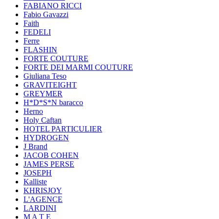
FABIANO RICCI
Fabio Gavazzi
Faith
FEDELI
Ferre
FLASHIN
FORTE COUTURE
FORTE DEI MARMI COUTURE
Giuliana Teso
GRAVITEIGHT
GREYMER
H*D*S*N baracco
Herno
Holy Caftan
HOTEL PARTICULIER
HYDROGEN
J Brand
JACOB COHEN
JAMES PERSE
JOSEPH
Kalliste
KHRISJOY
L'AGENCE
LARDINI
M A T E