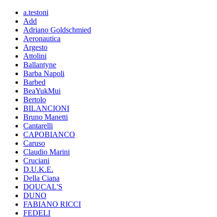
a.testoni
Add
Adriano Goldschmied
Aeronautica
Argesto
Attolini
Ballantyne
Barba Napoli
Barbed
BeaYukMui
Bertolo
BILANCIONI
Bruno Manetti
Cantarelli
CAPOBIANCO
Caruso
Claudio Marini
Cruciani
D.U.K.E.
Della Ciana
DOUCAL'S
DUNO
FABIANO RICCI
FEDELI