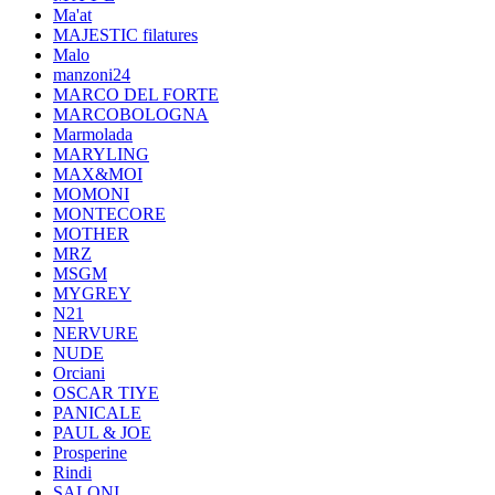
Ma'at
MAJESTIC filatures
Malo
manzoni24
MARCO DEL FORTE
MARCOBOLOGNA
Marmolada
MARYLING
MAX&MOI
MOMONI
MONTECORE
MOTHER
MRZ
MSGM
MYGREY
N21
NERVURE
NUDE
Orciani
OSCAR TIYE
PANICALE
PAUL & JOE
Prosperine
Rindi
SALONI