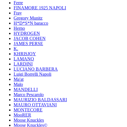
Ferre
FINAMORE 1925 NAPOLI
Fray
Gregory Munitz
H*D*S*N baracco
Herno
HYDROGEN
JACOB COHEN
JAMES PERSE
K.
KHRISJOY
LAMANO
LARDINI
LUCIANO BARBERA
Luigi Borrelli Napoli
Ma'at
Malo
MANDELLI
Marco Pescarolo
MAURIZIO BALDASSARI
MAURO OTTAVIANI
MONTECORE
MooRER
Moose Knuckles
Moose Knuckles©️