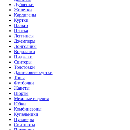
Дубленки
Жилетки
Кардиганы
Куртки
Пальто
Платья
Леггинсы
Джемперы
Лонгсливы
Водолазки
Пиджаки
Свитеры
Толстовки
Джинсовые куртки
Топы
Футболки
Жакеты
Шорты
Меховые изделия
Юбки
Комбинезоны
Купальники
Пуловеры
Свитшоты
Пуховики