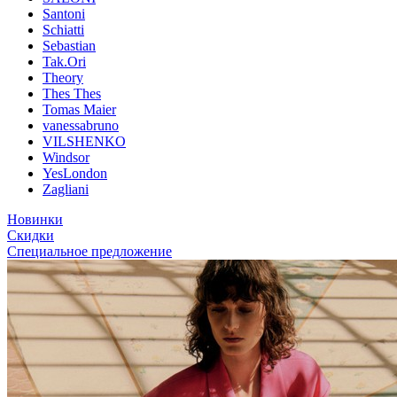
Santoni
Schiatti
Sebastian
Tak.Ori
Theory
Thes Thes
Tomas Maier
vanessabruno
VILSHENKO
Windsor
YesLondon
Zagliani
Новинки
Скидки
Специальное предложение