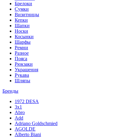
Брелоки
Сумки
Визитницы
Кепки
Шапки
Носки
Косынки
Шарфы
Ремни
Разное
Пояса
Рюкзаки
Украшения
Рукава
Шляпы
Бренды
1972 DESA
3x1
Abro
Add
Adriano Goldschmied
AGOLDE
Alberto Biani