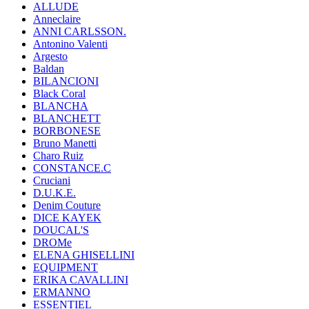
ALLUDE
Anneclaire
ANNI CARLSSON.
Antonino Valenti
Argesto
Baldan
BILANCIONI
Black Coral
BLANCHA
BLANCHETT
BORBONESE
Bruno Manetti
Charo Ruiz
CONSTANCE.C
Cruciani
D.U.K.E.
Denim Couture
DICE KAYEK
DOUCAL'S
DROMe
ELENA GHISELLINI
EQUIPMENT
ERIKA CAVALLINI
ERMANNO
ESSENTIEL