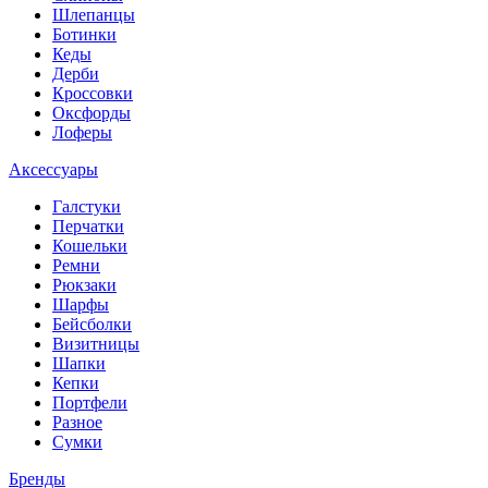
Шлепанцы
Ботинки
Кеды
Дерби
Кроссовки
Оксфорды
Лоферы
Аксессуары
Галстуки
Перчатки
Кошельки
Ремни
Рюкзаки
Шарфы
Бейсболки
Визитницы
Шапки
Кепки
Портфели
Разное
Сумки
Бренды