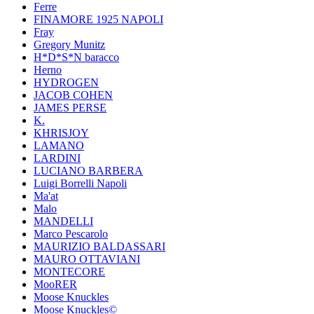
Ferre
FINAMORE 1925 NAPOLI
Fray
Gregory Munitz
H*D*S*N baracco
Herno
HYDROGEN
JACOB COHEN
JAMES PERSE
K.
KHRISJOY
LAMANO
LARDINI
LUCIANO BARBERA
Luigi Borrelli Napoli
Ma'at
Malo
MANDELLI
Marco Pescarolo
MAURIZIO BALDASSARI
MAURO OTTAVIANI
MONTECORE
MooRER
Moose Knuckles
Moose Knuckles©️