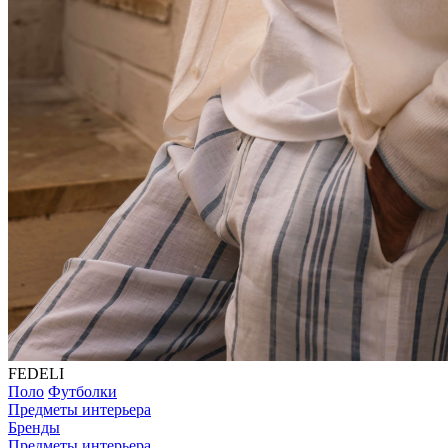
FEDELI
Поло
Футболки
Предметы интерьера
Бренды
Предметы интерьера