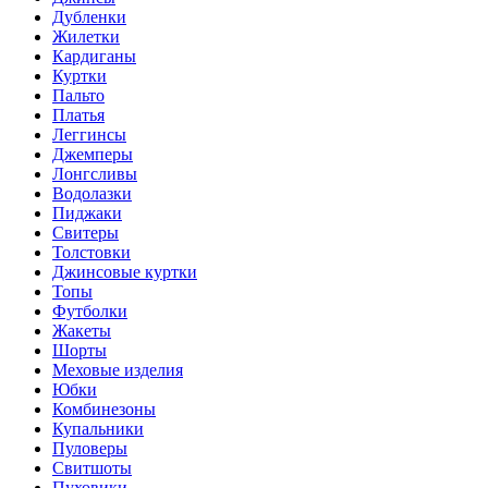
Дубленки
Жилетки
Кардиганы
Куртки
Пальто
Платья
Леггинсы
Джемперы
Лонгсливы
Водолазки
Пиджаки
Свитеры
Толстовки
Джинсовые куртки
Топы
Футболки
Жакеты
Шорты
Меховые изделия
Юбки
Комбинезоны
Купальники
Пуловеры
Свитшоты
Пуховики