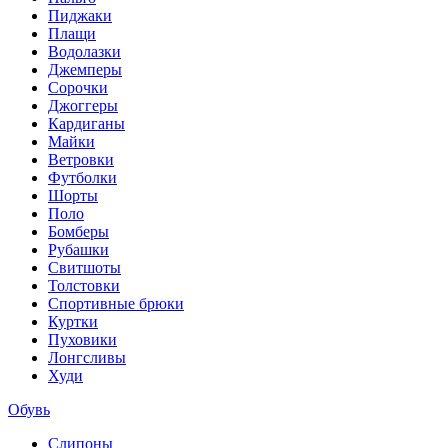
Пиджаки
Плащи
Водолазки
Джемперы
Сорочки
Джоггеры
Кардиганы
Майки
Ветровки
Футболки
Шорты
Поло
Бомберы
Рубашки
Свитшоты
Толстовки
Спортивные брюки
Куртки
Пуховики
Лонгсливы
Худи
Обувь
Слипоны