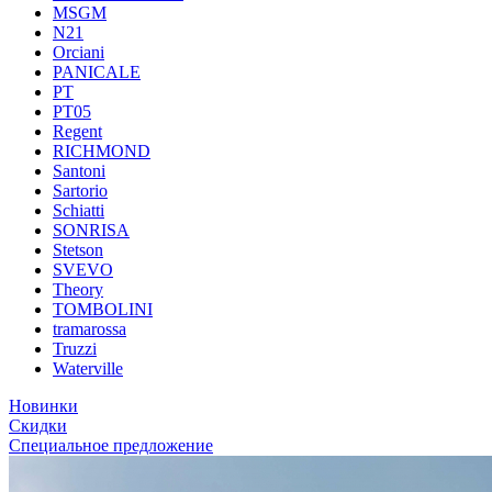
MSGM
N21
Orciani
PANICALE
PT
PT05
Regent
RICHMOND
Santoni
Sartorio
Schiatti
SONRISA
Stetson
SVEVO
Theory
TOMBOLINI
tramarossa
Truzzi
Waterville
Новинки
Скидки
Специальное предложение