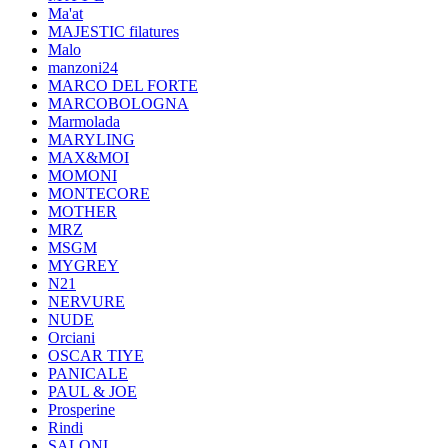
Ma'at
MAJESTIC filatures
Malo
manzoni24
MARCO DEL FORTE
MARCOBOLOGNA
Marmolada
MARYLING
MAX&MOI
MOMONI
MONTECORE
MOTHER
MRZ
MSGM
MYGREY
N21
NERVURE
NUDE
Orciani
OSCAR TIYE
PANICALE
PAUL & JOE
Prosperine
Rindi
SALONI