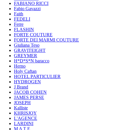
FABIANO RICCI
Fabio Gavazzi
Faith
FEDELI
Ferre
FLASHIN
FORTE COUTURE
FORTE DEI MARMI COUTURE
Giuliana Teso
GRAVITEIGHT
GREYMER
H*D*S*N baracco
Herno
Holy Caftan
HOTEL PARTICULIER
HYDROGEN
J Brand
JACOB COHEN
JAMES PERSE
JOSEPH
Kalliste
KHRISJOY
L'AGENCE
LARDINI
M A T E