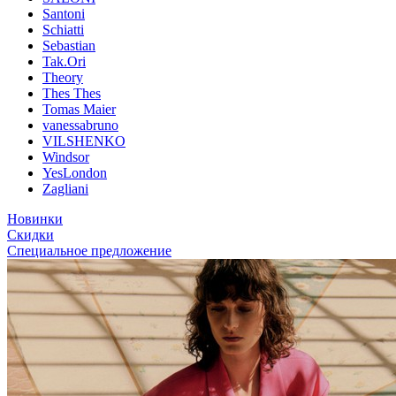
Santoni
Schiatti
Sebastian
Tak.Ori
Theory
Thes Thes
Tomas Maier
vanessabruno
VILSHENKO
Windsor
YesLondon
Zagliani
Новинки
Скидки
Специальное предложение