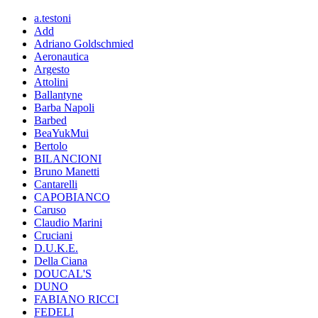
a.testoni
Add
Adriano Goldschmied
Aeronautica
Argesto
Attolini
Ballantyne
Barba Napoli
Barbed
BeaYukMui
Bertolo
BILANCIONI
Bruno Manetti
Cantarelli
CAPOBIANCO
Caruso
Claudio Marini
Cruciani
D.U.K.E.
Della Ciana
DOUCAL'S
DUNO
FABIANO RICCI
FEDELI