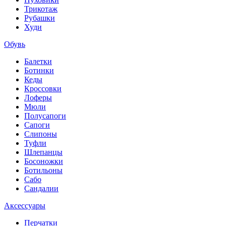
Трикотаж
Рубашки
Худи
Обувь
Балетки
Ботинки
Кеды
Кроссовки
Лоферы
Мюли
Полусапоги
Сапоги
Слипоны
Туфли
Шлепанцы
Босоножки
Ботильоны
Сабо
Сандалии
Аксессуары
Перчатки