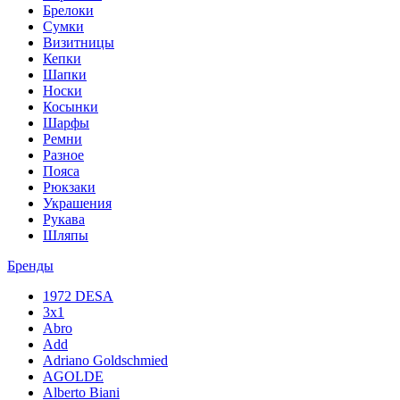
Брелоки
Сумки
Визитницы
Кепки
Шапки
Носки
Косынки
Шарфы
Ремни
Разное
Пояса
Рюкзаки
Украшения
Рукава
Шляпы
Бренды
1972 DESA
3x1
Abro
Add
Adriano Goldschmied
AGOLDE
Alberto Biani