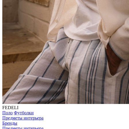
FEDELI
Поло
Футболки
Предметы интерьера
Бренды
Предметы интерьера