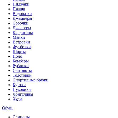
Пиджаки
Плащи
Водолазки
Джемперы
Сорочки
Джоггеры
Кардиганы
Майки
Ветровки
Футболки
Шорты
Поло
Бомберы
Рубашки
Свитшоты
Толстовки
Спортивные брюки
Куртки
Пуховики
Лонгсливы
Худи
Обувь
Слипоны