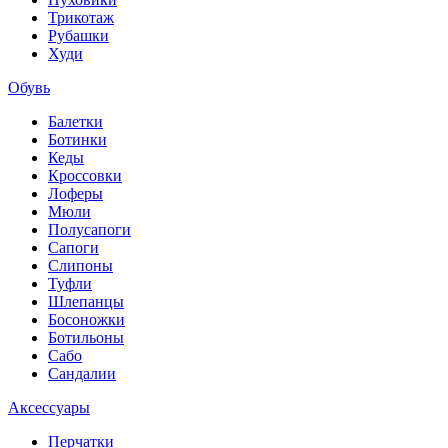
Трикотаж
Рубашки
Худи
Обувь
Балетки
Ботинки
Кеды
Кроссовки
Лоферы
Мюли
Полусапоги
Сапоги
Слипоны
Туфли
Шлепанцы
Босоножки
Ботильоны
Сабо
Сандалии
Аксессуары
Перчатки