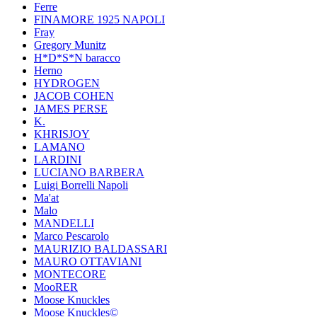
Ferre
FINAMORE 1925 NAPOLI
Fray
Gregory Munitz
H*D*S*N baracco
Herno
HYDROGEN
JACOB COHEN
JAMES PERSE
K.
KHRISJOY
LAMANO
LARDINI
LUCIANO BARBERA
Luigi Borrelli Napoli
Ma'at
Malo
MANDELLI
Marco Pescarolo
MAURIZIO BALDASSARI
MAURO OTTAVIANI
MONTECORE
MooRER
Moose Knuckles
Moose Knuckles©️