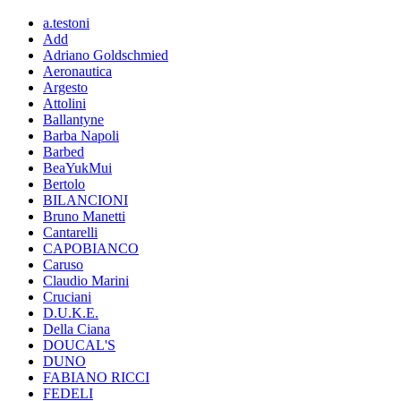
a.testoni
Add
Adriano Goldschmied
Aeronautica
Argesto
Attolini
Ballantyne
Barba Napoli
Barbed
BeaYukMui
Bertolo
BILANCIONI
Bruno Manetti
Cantarelli
CAPOBIANCO
Caruso
Claudio Marini
Cruciani
D.U.K.E.
Della Ciana
DOUCAL'S
DUNO
FABIANO RICCI
FEDELI