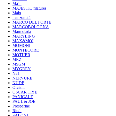
Ma'at
MAJESTIC filatures
Malo
manzoni24
MARCO DEL FORTE
MARCOBOLOGNA
Marmolada
MARYLING
MAX&MOI
MOMONI
MONTECORE
MOTHER
MRZ
MSGM
MYGREY
N21
NERVURE
NUDE
Orciani
OSCAR TIYE
PANICALE
PAUL & JOE
Prosperine
Rindi
SALONI