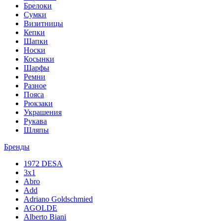
Брелоки
Сумки
Визитницы
Кепки
Шапки
Носки
Косынки
Шарфы
Ремни
Разное
Пояса
Рюкзаки
Украшения
Рукава
Шляпы
Бренды
1972 DESA
3x1
Abro
Add
Adriano Goldschmied
AGOLDE
Alberto Biani