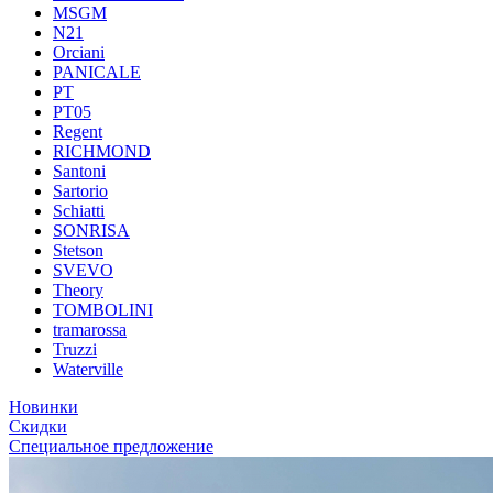
MSGM
N21
Orciani
PANICALE
PT
PT05
Regent
RICHMOND
Santoni
Sartorio
Schiatti
SONRISA
Stetson
SVEVO
Theory
TOMBOLINI
tramarossa
Truzzi
Waterville
Новинки
Скидки
Специальное предложение