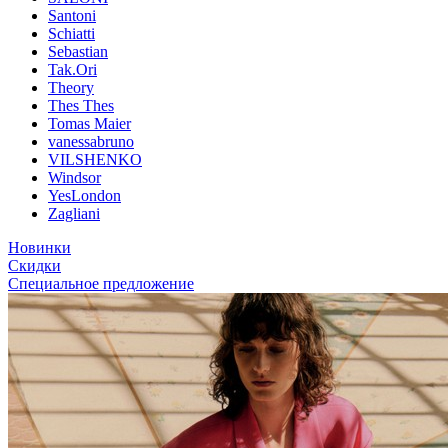
Santoni
Schiatti
Sebastian
Tak.Ori
Theory
Thes Thes
Tomas Maier
vanessabruno
VILSHENKO
Windsor
YesLondon
Zagliani
Новинки
Скидки
Специальное предложение