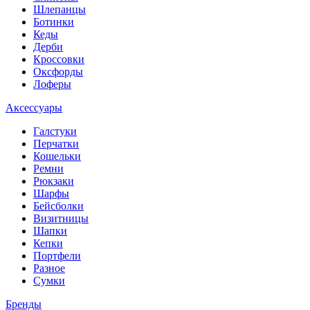
Шлепанцы
Ботинки
Кеды
Дерби
Кроссовки
Оксфорды
Лоферы
Аксессуары
Галстуки
Перчатки
Кошельки
Ремни
Рюкзаки
Шарфы
Бейсболки
Визитницы
Шапки
Кепки
Портфели
Разное
Сумки
Бренды