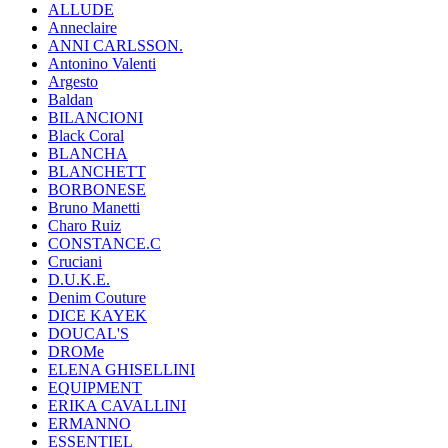
ALLUDE
Anneclaire
ANNI CARLSSON.
Antonino Valenti
Argesto
Baldan
BILANCIONI
Black Coral
BLANCHA
BLANCHETT
BORBONESE
Bruno Manetti
Charo Ruiz
CONSTANCE.C
Cruciani
D.U.K.E.
Denim Couture
DICE KAYEK
DOUCAL'S
DROMe
ELENA GHISELLINI
EQUIPMENT
ERIKA CAVALLINI
ERMANNO
ESSENTIEL