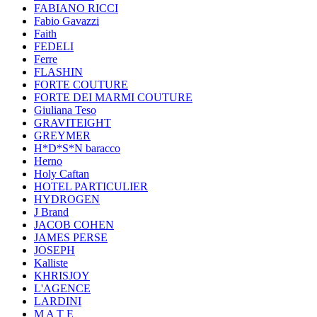
FABIANO RICCI
Fabio Gavazzi
Faith
FEDELI
Ferre
FLASHIN
FORTE COUTURE
FORTE DEI MARMI COUTURE
Giuliana Teso
GRAVITEIGHT
GREYMER
H*D*S*N baracco
Herno
Holy Caftan
HOTEL PARTICULIER
HYDROGEN
J Brand
JACOB COHEN
JAMES PERSE
JOSEPH
Kalliste
KHRISJOY
L'AGENCE
LARDINI
M A T E