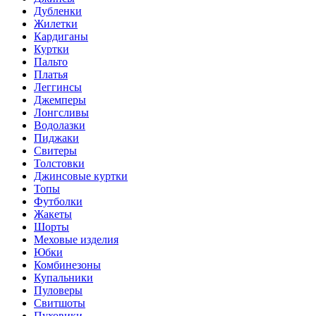
Дубленки
Жилетки
Кардиганы
Куртки
Пальто
Платья
Леггинсы
Джемперы
Лонгсливы
Водолазки
Пиджаки
Свитеры
Толстовки
Джинсовые куртки
Топы
Футболки
Жакеты
Шорты
Меховые изделия
Юбки
Комбинезоны
Купальники
Пуловеры
Свитшоты
Пуховики