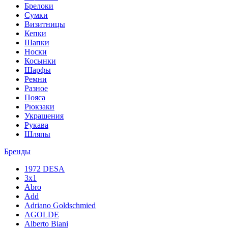
Брелоки
Сумки
Визитницы
Кепки
Шапки
Носки
Косынки
Шарфы
Ремни
Разное
Пояса
Рюкзаки
Украшения
Рукава
Шляпы
Бренды
1972 DESA
3x1
Abro
Add
Adriano Goldschmied
AGOLDE
Alberto Biani