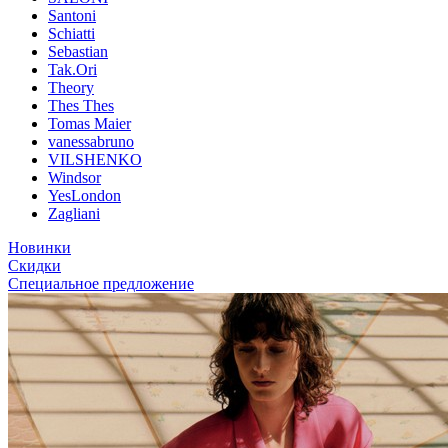
Santoni
Schiatti
Sebastian
Tak.Ori
Theory
Thes Thes
Tomas Maier
vanessabruno
VILSHENKO
Windsor
YesLondon
Zagliani
Новинки
Скидки
Специальное предложение