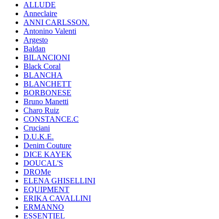
ALLUDE
Anneclaire
ANNI CARLSSON.
Antonino Valenti
Argesto
Baldan
BILANCIONI
Black Coral
BLANCHA
BLANCHETT
BORBONESE
Bruno Manetti
Charo Ruiz
CONSTANCE.C
Cruciani
D.U.K.E.
Denim Couture
DICE KAYEK
DOUCAL'S
DROMe
ELENA GHISELLINI
EQUIPMENT
ERIKA CAVALLINI
ERMANNO
ESSENTIEL