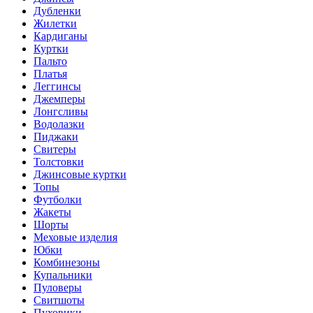
Дубленки
Жилетки
Кардиганы
Куртки
Пальто
Платья
Леггинсы
Джемперы
Лонгсливы
Водолазки
Пиджаки
Свитеры
Толстовки
Джинсовые куртки
Топы
Футболки
Жакеты
Шорты
Меховые изделия
Юбки
Комбинезоны
Купальники
Пуловеры
Свитшоты
Пуховики