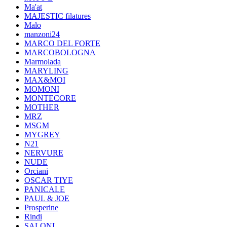
Ma'at
MAJESTIC filatures
Malo
manzoni24
MARCO DEL FORTE
MARCOBOLOGNA
Marmolada
MARYLING
MAX&MOI
MOMONI
MONTECORE
MOTHER
MRZ
MSGM
MYGREY
N21
NERVURE
NUDE
Orciani
OSCAR TIYE
PANICALE
PAUL & JOE
Prosperine
Rindi
SALONI