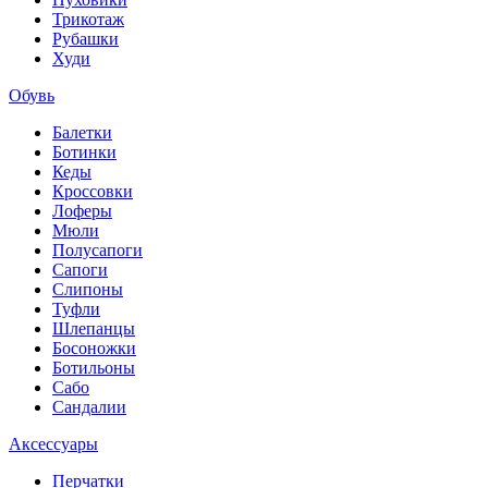
Трикотаж
Рубашки
Худи
Обувь
Балетки
Ботинки
Кеды
Кроссовки
Лоферы
Мюли
Полусапоги
Сапоги
Слипоны
Туфли
Шлепанцы
Босоножки
Ботильоны
Сабо
Сандалии
Аксессуары
Перчатки