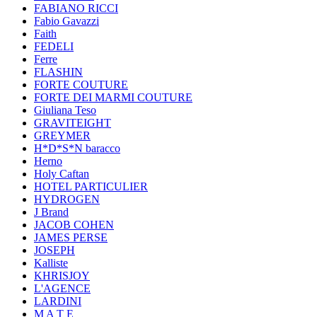
FABIANO RICCI
Fabio Gavazzi
Faith
FEDELI
Ferre
FLASHIN
FORTE COUTURE
FORTE DEI MARMI COUTURE
Giuliana Teso
GRAVITEIGHT
GREYMER
H*D*S*N baracco
Herno
Holy Caftan
HOTEL PARTICULIER
HYDROGEN
J Brand
JACOB COHEN
JAMES PERSE
JOSEPH
Kalliste
KHRISJOY
L'AGENCE
LARDINI
M A T E