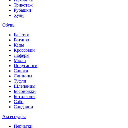
Трикотаж
Рубашки
Худи
Обувь
Балетки
Ботинки
Кеды
Кроссовки
Лоферы
Мюли
Полусапоги
Сапоги
Слипоны
Туфли
Шлепанцы
Босоножки
Ботильоны
Сабо
Сандалии
Аксессуары
Перчатки