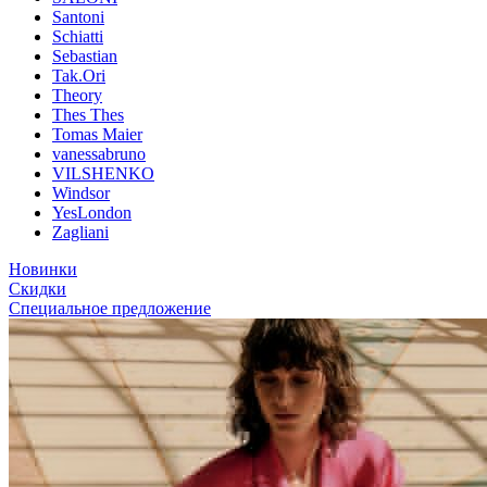
Santoni
Schiatti
Sebastian
Tak.Ori
Theory
Thes Thes
Tomas Maier
vanessabruno
VILSHENKO
Windsor
YesLondon
Zagliani
Новинки
Скидки
Специальное предложение