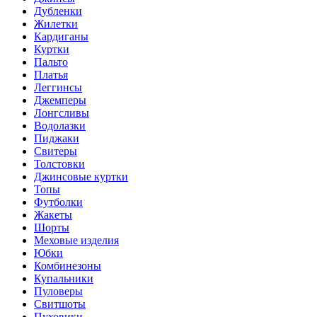
Дубленки
Жилетки
Кардиганы
Куртки
Пальто
Платья
Леггинсы
Джемперы
Лонгсливы
Водолазки
Пиджаки
Свитеры
Толстовки
Джинсовые куртки
Топы
Футболки
Жакеты
Шорты
Меховые изделия
Юбки
Комбинезоны
Купальники
Пуловеры
Свитшоты
Пуховики