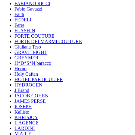
FABIANO RICCI
Fabio Gavazzi
Faith
FEDELI
Ferre
FLASHIN
FORTE COUTURE
FORTE DEI MARMI COUTURE
Giuliana Teso
GRAVITEIGHT
GREYMER
H*D*S*N baracco
Herno
Holy Caftan
HOTEL PARTICULIER
HYDROGEN
J Brand
JACOB COHEN
JAMES PERSE
JOSEPH
Kalliste
KHRISJOY
L'AGENCE
LARDINI
M A T E