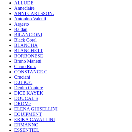
ALLUDE
Anneclaire
ANNI CARLSSON.
Antonino Valenti
Argesto
Baldan
BILANCIONI
Black Coral
BLANCHA
BLANCHETT
BORBONESE
Bruno Manetti
Charo Ruiz
CONSTANCE.C
Cruciani
D.U.K.E.
Denim Couture
DICE KAYEK
DOUCAL'S
DROMe
ELENA GHISELLINI
EQUIPMENT
ERIKA CAVALLINI
ERMANNO
ESSENTIEL