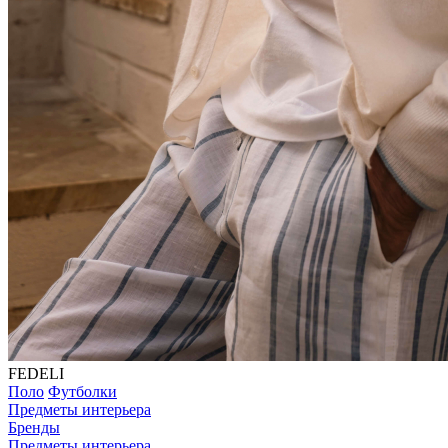
FEDELI
Поло
Футболки
Предметы интерьера
Бренды
Предметы интерьера