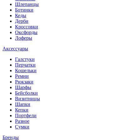
Шлепанцы
Ботинки
Кеды
Дерби
Кроссовки
Оксфорды
Лоферы
Аксессуары
Галстуки
Перчатки
Кошельки
Ремни
Рюкзаки
Шарфы
Бейсболки
Визитницы
Шапки
Кепки
Портфели
Разное
Сумки
Бренды