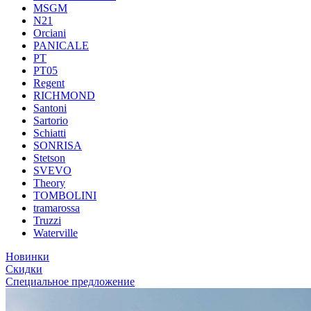
MSGM
N21
Orciani
PANICALE
PT
PT05
Regent
RICHMOND
Santoni
Sartorio
Schiatti
SONRISA
Stetson
SVEVO
Theory
TOMBOLINI
tramarossa
Truzzi
Waterville
Новинки
Скидки
Специальное предложение