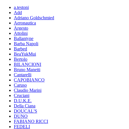
a.testoni
Add
Adriano Goldschmied
Aeronautica
Argesto
Attolini
Ballantyne
Barba Napoli
Barbed
BeaYukMui
Bertolo
BILANCIONI
Bruno Manetti
Cantarelli
CAPOBIANCO
Caruso
Claudio Marini
Cruciani
D.U.K.E.
Della Ciana
DOUCAL'S
DUNO
FABIANO RICCI
FEDELI