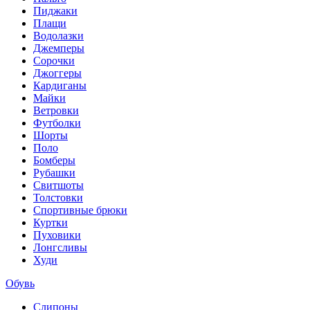
Пиджаки
Плащи
Водолазки
Джемперы
Сорочки
Джоггеры
Кардиганы
Майки
Ветровки
Футболки
Шорты
Поло
Бомберы
Рубашки
Свитшоты
Толстовки
Спортивные брюки
Куртки
Пуховики
Лонгсливы
Худи
Обувь
Слипоны