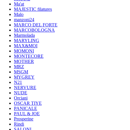
Ma'at
MAJESTIC filatures
Malo
manzoni24
MARCO DEL FORTE
MARCOBOLOGNA
Marmolada
MARYLING
MAX&MOI
MOMONI
MONTECORE
MOTHER
MRZ
MSGM
MYGREY
N21
NERVURE
NUDE
Orciani
OSCAR TIYE
PANICALE
PAUL & JOE
Prosperine
Rindi
SALONI