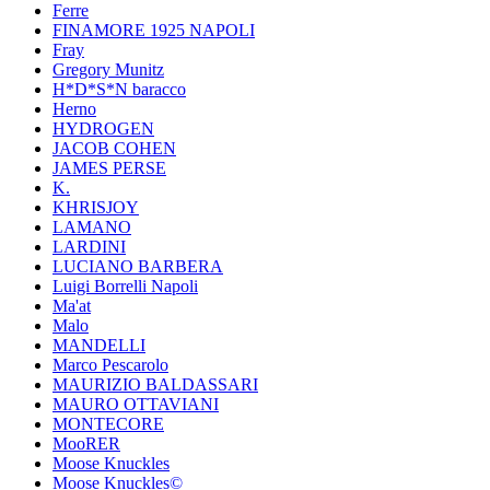
Ferre
FINAMORE 1925 NAPOLI
Fray
Gregory Munitz
H*D*S*N baracco
Herno
HYDROGEN
JACOB COHEN
JAMES PERSE
K.
KHRISJOY
LAMANO
LARDINI
LUCIANO BARBERA
Luigi Borrelli Napoli
Ma'at
Malo
MANDELLI
Marco Pescarolo
MAURIZIO BALDASSARI
MAURO OTTAVIANI
MONTECORE
MooRER
Moose Knuckles
Moose Knuckles©️