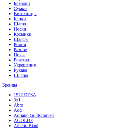
Брелоки
Сумки
Визитницы
Кепки
Шапки
Носки
Косынки
Шарфы
Ремни
Разное
Пояса
Рюкзаки
Украшения
Рукава
Шляпы
Бренды
1972 DESA
3x1
Abro
Add
Adriano Goldschmied
AGOLDE
Alberto Biani