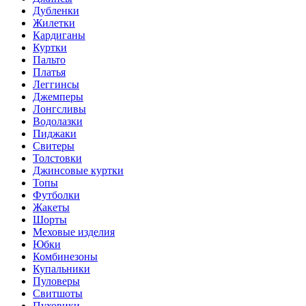
Дубленки
Жилетки
Кардиганы
Куртки
Пальто
Платья
Леггинсы
Джемперы
Лонгсливы
Водолазки
Пиджаки
Свитеры
Толстовки
Джинсовые куртки
Топы
Футболки
Жакеты
Шорты
Меховые изделия
Юбки
Комбинезоны
Купальники
Пуловеры
Свитшоты
Пуховики