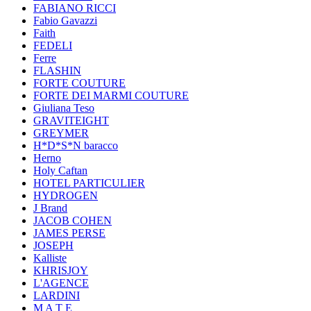
FABIANO RICCI
Fabio Gavazzi
Faith
FEDELI
Ferre
FLASHIN
FORTE COUTURE
FORTE DEI MARMI COUTURE
Giuliana Teso
GRAVITEIGHT
GREYMER
H*D*S*N baracco
Herno
Holy Caftan
HOTEL PARTICULIER
HYDROGEN
J Brand
JACOB COHEN
JAMES PERSE
JOSEPH
Kalliste
KHRISJOY
L'AGENCE
LARDINI
M A T E