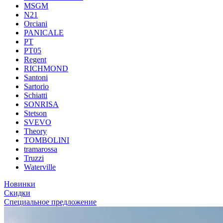
MSGM
N21
Orciani
PANICALE
PT
PT05
Regent
RICHMOND
Santoni
Sartorio
Schiatti
SONRISA
Stetson
SVEVO
Theory
TOMBOLINI
tramarossa
Truzzi
Waterville
Новинки
Скидки
Специальное предложение