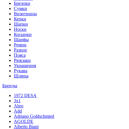
Брелоки
Сумки
Визитницы
Кепки
Шапки
Носки
Косынки
Шарфы
Ремни
Разное
Пояса
Рюкзаки
Украшения
Рукава
Шляпы
Бренды
1972 DESA
3x1
Abro
Add
Adriano Goldschmied
AGOLDE
Alberto Biani