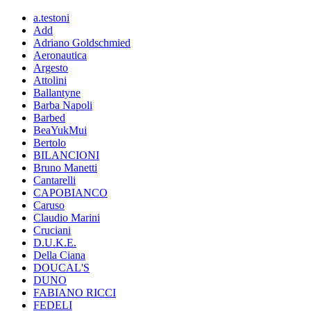
a.testoni
Add
Adriano Goldschmied
Aeronautica
Argesto
Attolini
Ballantyne
Barba Napoli
Barbed
BeaYukMui
Bertolo
BILANCIONI
Bruno Manetti
Cantarelli
CAPOBIANCO
Caruso
Claudio Marini
Cruciani
D.U.K.E.
Della Ciana
DOUCAL'S
DUNO
FABIANO RICCI
FEDELI