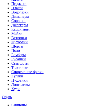
Пиджаки
Плащи
Водолазки
Джемперы
Сорочки
Джоггеры
Кардиганы
Майки
Ветровки
Футболки
Шорты
Поло
Бомберы
Рубашки
Свитшоты
Толстовки
Спортивные брюки
Куртки
Пуховики
Лонгсливы
Худи
Обувь
Слипоны