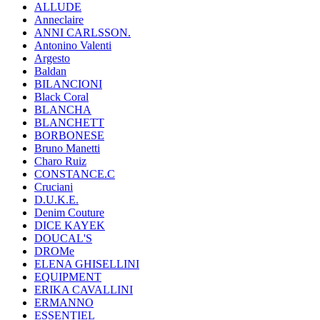
ALLUDE
Anneclaire
ANNI CARLSSON.
Antonino Valenti
Argesto
Baldan
BILANCIONI
Black Coral
BLANCHA
BLANCHETT
BORBONESE
Bruno Manetti
Charo Ruiz
CONSTANCE.C
Cruciani
D.U.K.E.
Denim Couture
DICE KAYEK
DOUCAL'S
DROMe
ELENA GHISELLINI
EQUIPMENT
ERIKA CAVALLINI
ERMANNO
ESSENTIEL