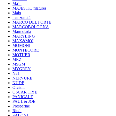
Ma'at
MAJESTIC filatures
Malo
manzoni24
MARCO DEL FORTE
MARCOBOLOGNA
Marmolada
MARYLING
MAX&MOI
MOMONI
MONTECORE
MOTHER
MRZ
MSGM
MYGREY
N21
NERVURE
NUDE
Orciani
OSCAR TIYE
PANICALE
PAUL & JOE
Prosperine
Rindi
SALONI