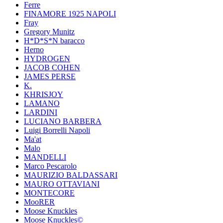
Ferre
FINAMORE 1925 NAPOLI
Fray
Gregory Munitz
H*D*S*N baracco
Herno
HYDROGEN
JACOB COHEN
JAMES PERSE
K.
KHRISJOY
LAMANO
LARDINI
LUCIANO BARBERA
Luigi Borrelli Napoli
Ma'at
Malo
MANDELLI
Marco Pescarolo
MAURIZIO BALDASSARI
MAURO OTTAVIANI
MONTECORE
MooRER
Moose Knuckles
Moose Knuckles©️