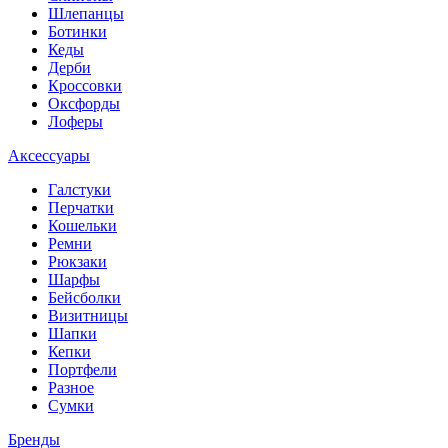
Шлепанцы
Ботинки
Кеды
Дерби
Кроссовки
Оксфорды
Лоферы
Аксессуары
Галстуки
Перчатки
Кошельки
Ремни
Рюкзаки
Шарфы
Бейсболки
Визитницы
Шапки
Кепки
Портфели
Разное
Сумки
Бренды