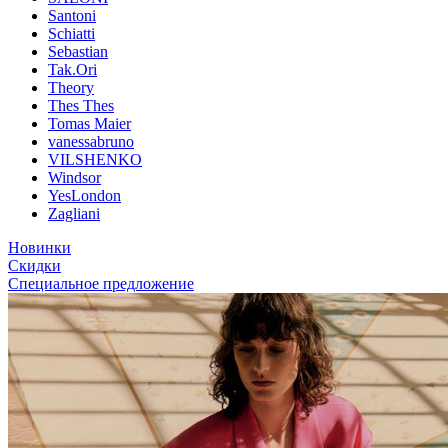
Santoni
Schiatti
Sebastian
Tak.Ori
Theory
Thes Thes
Tomas Maier
vanessabruno
VILSHENKO
Windsor
YesLondon
Zagliani
Новинки
Скидки
Специальное предложение