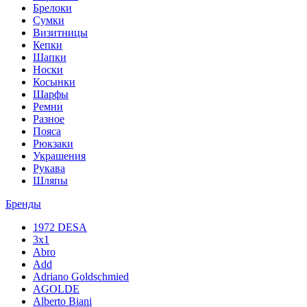
Брелоки
Сумки
Визитницы
Кепки
Шапки
Носки
Косынки
Шарфы
Ремни
Разное
Пояса
Рюкзаки
Украшения
Рукава
Шляпы
Бренды
1972 DESA
3x1
Abro
Add
Adriano Goldschmied
AGOLDE
Alberto Biani