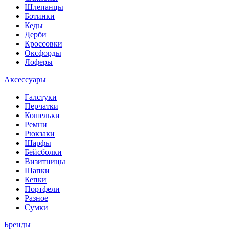
Шлепанцы
Ботинки
Кеды
Дерби
Кроссовки
Оксфорды
Лоферы
Аксессуары
Галстуки
Перчатки
Кошельки
Ремни
Рюкзаки
Шарфы
Бейсболки
Визитницы
Шапки
Кепки
Портфели
Разное
Сумки
Бренды