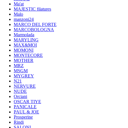
Ma'at
MAJESTIC filatures
Malo
manzoni24
MARCO DEL FORTE
MARCOBOLOGNA
Marmolada
MARYLING
MAX&MOI
MOMONI
MONTECORE
MOTHER
MRZ
MSGM
MYGREY
N21
NERVURE
NUDE
Orciani
OSCAR TIYE
PANICALE
PAUL & JOE
Prosperine
Rindi
SALONI