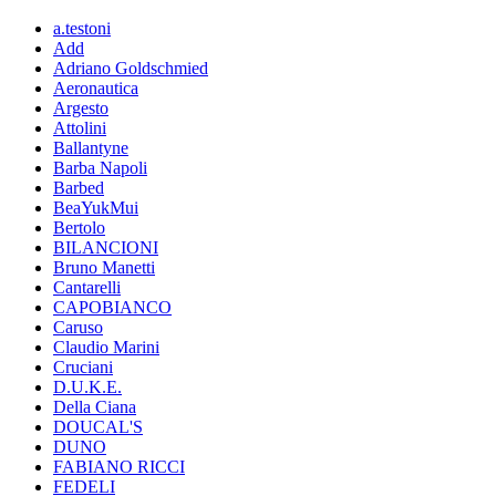
a.testoni
Add
Adriano Goldschmied
Aeronautica
Argesto
Attolini
Ballantyne
Barba Napoli
Barbed
BeaYukMui
Bertolo
BILANCIONI
Bruno Manetti
Cantarelli
CAPOBIANCO
Caruso
Claudio Marini
Cruciani
D.U.K.E.
Della Ciana
DOUCAL'S
DUNO
FABIANO RICCI
FEDELI