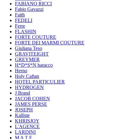
FABIANO RICCI
Fabio Gavazzi
Faith
FEDELI
Ferre
FLASHIN
FORTE COUTURE
FORTE DEI MARMI COUTURE
Giuliana Teso
GRAVITEIGHT
GREYMER
H*D*S*N baracco
Herno
Holy Caftan
HOTEL PARTICULIER
HYDROGEN
J Brand
JACOB COHEN
JAMES PERSE
JOSEPH
Kalliste
KHRISJOY
L'AGENCE
LARDINI
M A T E