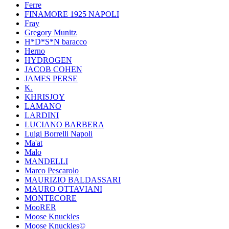
Ferre
FINAMORE 1925 NAPOLI
Fray
Gregory Munitz
H*D*S*N baracco
Herno
HYDROGEN
JACOB COHEN
JAMES PERSE
K.
KHRISJOY
LAMANO
LARDINI
LUCIANO BARBERA
Luigi Borrelli Napoli
Ma'at
Malo
MANDELLI
Marco Pescarolo
MAURIZIO BALDASSARI
MAURO OTTAVIANI
MONTECORE
MooRER
Moose Knuckles
Moose Knuckles©️