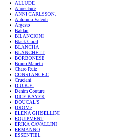
ALLUDE
Anneclaire
ANNI CARLSSON.
Antonino Valenti
Argesto
Baldan
BILANCIONI
Black Coral
BLANCHA
BLANCHETT
BORBONESE
Bruno Manetti
Charo Ruiz
CONSTANCE.C
Cruciani
D.U.K.E.
Denim Couture
DICE KAYEK
DOUCAL'S
DROMe
ELENA GHISELLINI
EQUIPMENT
ERIKA CAVALLINI
ERMANNO
ESSENTIEL