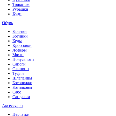
Трикотаж
Рубашки
Худи
Обувь
Балетки
Ботинки
Кеды
Кроссовки
Лоферы
Мюли
Полусапоги
Сапоги
Слипоны
Туфли
Шлепанцы
Босоножки
Ботильоны
Сабо
Сандалии
Аксессуары
Перчатки