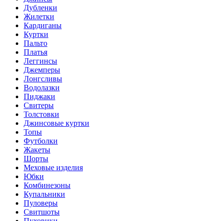
Дубленки
Жилетки
Кардиганы
Куртки
Пальто
Платья
Леггинсы
Джемперы
Лонгсливы
Водолазки
Пиджаки
Свитеры
Толстовки
Джинсовые куртки
Топы
Футболки
Жакеты
Шорты
Меховые изделия
Юбки
Комбинезоны
Купальники
Пуловеры
Свитшоты
Пуховики