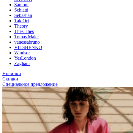
Santoni
Schiatti
Sebastian
Tak.Ori
Theory
Thes Thes
Tomas Maier
vanessabruno
VILSHENKO
Windsor
YesLondon
Zagliani
Новинки
Скидки
Специальное предложение