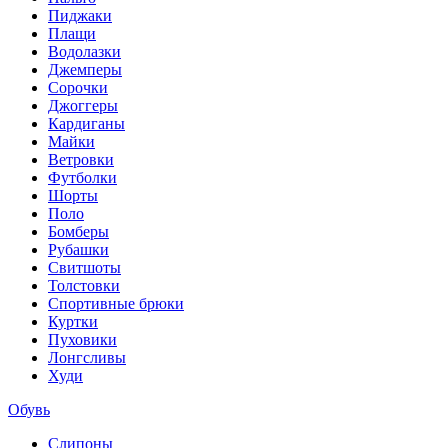
Пиджаки
Плащи
Водолазки
Джемперы
Сорочки
Джоггеры
Кардиганы
Майки
Ветровки
Футболки
Шорты
Поло
Бомберы
Рубашки
Свитшоты
Толстовки
Спортивные брюки
Куртки
Пуховики
Лонгсливы
Худи
Обувь
Слипоны