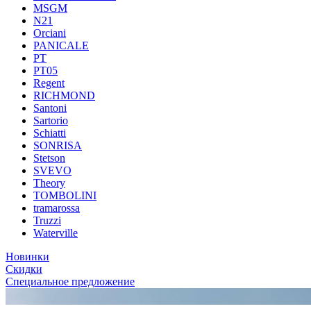
MSGM
N21
Orciani
PANICALE
PT
PT05
Regent
RICHMOND
Santoni
Sartorio
Schiatti
SONRISA
Stetson
SVEVO
Theory
TOMBOLINI
tramarossa
Truzzi
Waterville
Новинки
Скидки
Специальное предложение