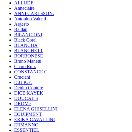
ALLUDE
Anneclaire
ANNI CARLSSON.
Antonino Valenti
Argesto
Baldan
BILANCIONI
Black Coral
BLANCHA
BLANCHETT
BORBONESE
Bruno Manetti
Charo Ruiz
CONSTANCE.C
Cruciani
D.U.K.E.
Denim Couture
DICE KAYEK
DOUCAL'S
DROMe
ELENA GHISELLINI
EQUIPMENT
ERIKA CAVALLINI
ERMANNO
ESSENTIEL