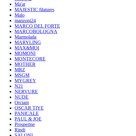
Ma'at
MAJESTIC filatures
Malo
manzoni24
MARCO DEL FORTE
MARCOBOLOGNA
Marmolada
MARYLING
MAX&MOI
MOMONI
MONTECORE
MOTHER
MRZ
MSGM
MYGREY
N21
NERVURE
NUDE
Orciani
OSCAR TIYE
PANICALE
PAUL & JOE
Prosperine
Rindi
SALONI