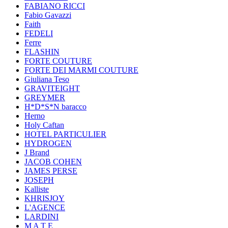
FABIANO RICCI
Fabio Gavazzi
Faith
FEDELI
Ferre
FLASHIN
FORTE COUTURE
FORTE DEI MARMI COUTURE
Giuliana Teso
GRAVITEIGHT
GREYMER
H*D*S*N baracco
Herno
Holy Caftan
HOTEL PARTICULIER
HYDROGEN
J Brand
JACOB COHEN
JAMES PERSE
JOSEPH
Kalliste
KHRISJOY
L'AGENCE
LARDINI
M A T E