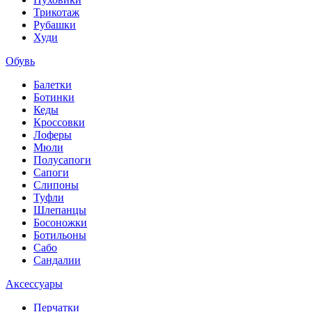
Трикотаж
Рубашки
Худи
Обувь
Балетки
Ботинки
Кеды
Кроссовки
Лоферы
Мюли
Полусапоги
Сапоги
Слипоны
Туфли
Шлепанцы
Босоножки
Ботильоны
Сабо
Сандалии
Аксессуары
Перчатки