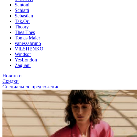
Santoni
Schiatti
Sebastian
Tak.Ori
Theory
Thes Thes
Tomas Maier
vanessabruno
VILSHENKO
Windsor
YesLondon
Zagliani
Новинки
Скидки
Специальное предложение