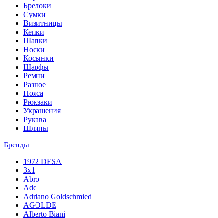
Брелоки
Сумки
Визитницы
Кепки
Шапки
Носки
Косынки
Шарфы
Ремни
Разное
Пояса
Рюкзаки
Украшения
Рукава
Шляпы
Бренды
1972 DESA
3x1
Abro
Add
Adriano Goldschmied
AGOLDE
Alberto Biani