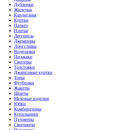
Дубленки
Жилетки
Кардиганы
Куртки
Пальто
Платья
Леггинсы
Джемперы
Лонгсливы
Водолазки
Пиджаки
Свитеры
Толстовки
Джинсовые куртки
Топы
Футболки
Жакеты
Шорты
Меховые изделия
Юбки
Комбинезоны
Купальники
Пуловеры
Свитшоты
Пуховики