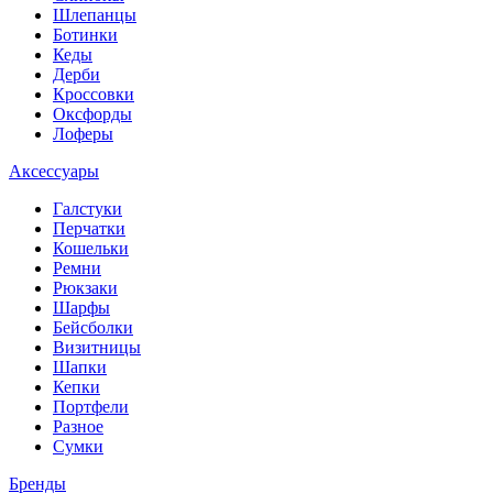
Шлепанцы
Ботинки
Кеды
Дерби
Кроссовки
Оксфорды
Лоферы
Аксессуары
Галстуки
Перчатки
Кошельки
Ремни
Рюкзаки
Шарфы
Бейсболки
Визитницы
Шапки
Кепки
Портфели
Разное
Сумки
Бренды