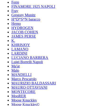
Ferre
FINAMORE 1925 NAPOLI
Fray
Gregory Munitz
H*D*S*N baracco
Herno
HYDROGEN
JACOB COHEN
JAMES PERSE
K.
KHRISJOY
LAMANO
LARDINI
LUCIANO BARBERA
Luigi Borrelli Napoli
Ma'at
Malo
MANDELLI
Marco Pescarolo
MAURIZIO BALDASSARI
MAURO OTTAVIANI
MONTECORE
MooRER
Moose Knuckles
Moose Knuckles©️