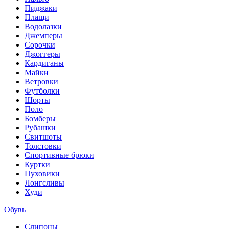
Пиджаки
Плащи
Водолазки
Джемперы
Сорочки
Джоггеры
Кардиганы
Майки
Ветровки
Футболки
Шорты
Поло
Бомберы
Рубашки
Свитшоты
Толстовки
Спортивные брюки
Куртки
Пуховики
Лонгсливы
Худи
Обувь
Слипоны