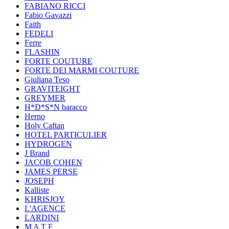
FABIANO RICCI
Fabio Gavazzi
Faith
FEDELI
Ferre
FLASHIN
FORTE COUTURE
FORTE DEI MARMI COUTURE
Giuliana Teso
GRAVITEIGHT
GREYMER
H*D*S*N baracco
Herno
Holy Caftan
HOTEL PARTICULIER
HYDROGEN
J Brand
JACOB COHEN
JAMES PERSE
JOSEPH
Kalliste
KHRISJOY
L'AGENCE
LARDINI
M A T E