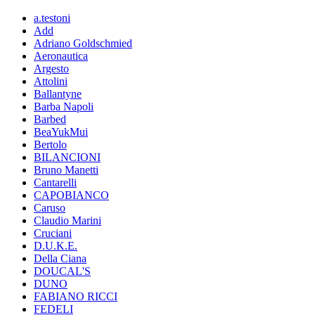
a.testoni
Add
Adriano Goldschmied
Aeronautica
Argesto
Attolini
Ballantyne
Barba Napoli
Barbed
BeaYukMui
Bertolo
BILANCIONI
Bruno Manetti
Cantarelli
CAPOBIANCO
Caruso
Claudio Marini
Cruciani
D.U.K.E.
Della Ciana
DOUCAL'S
DUNO
FABIANO RICCI
FEDELI