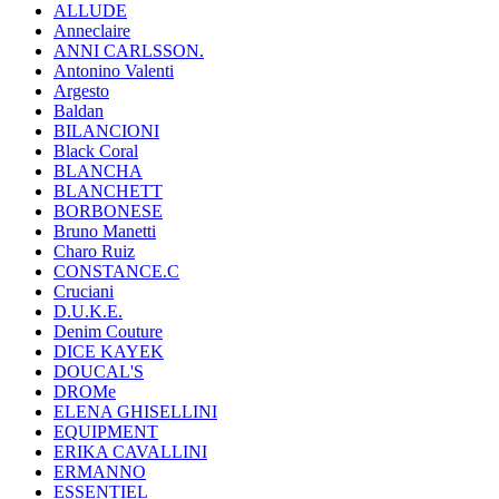
ALLUDE
Anneclaire
ANNI CARLSSON.
Antonino Valenti
Argesto
Baldan
BILANCIONI
Black Coral
BLANCHA
BLANCHETT
BORBONESE
Bruno Manetti
Charo Ruiz
CONSTANCE.C
Cruciani
D.U.K.E.
Denim Couture
DICE KAYEK
DOUCAL'S
DROMe
ELENA GHISELLINI
EQUIPMENT
ERIKA CAVALLINI
ERMANNO
ESSENTIEL