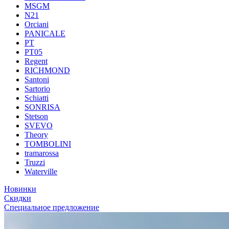
MSGM
N21
Orciani
PANICALE
PT
PT05
Regent
RICHMOND
Santoni
Sartorio
Schiatti
SONRISA
Stetson
SVEVO
Theory
TOMBOLINI
tramarossa
Truzzi
Waterville
Новинки
Скидки
Специальное предложение