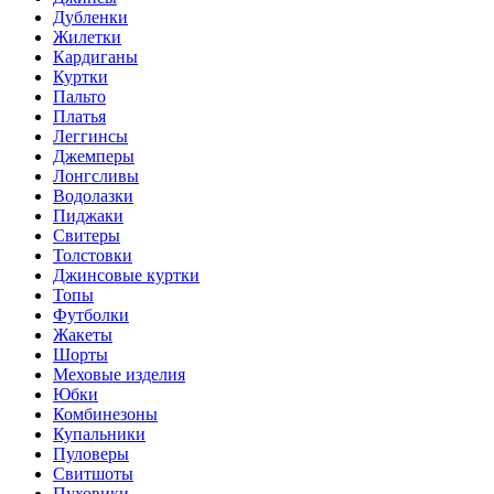
Дубленки
Жилетки
Кардиганы
Куртки
Пальто
Платья
Леггинсы
Джемперы
Лонгсливы
Водолазки
Пиджаки
Свитеры
Толстовки
Джинсовые куртки
Топы
Футболки
Жакеты
Шорты
Меховые изделия
Юбки
Комбинезоны
Купальники
Пуловеры
Свитшоты
Пуховики