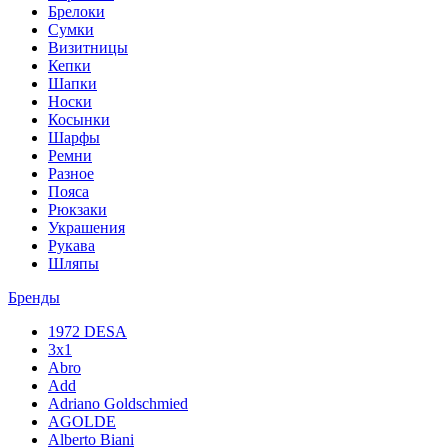
Брелоки
Сумки
Визитницы
Кепки
Шапки
Носки
Косынки
Шарфы
Ремни
Разное
Пояса
Рюкзаки
Украшения
Рукава
Шляпы
Бренды
1972 DESA
3x1
Abro
Add
Adriano Goldschmied
AGOLDE
Alberto Biani