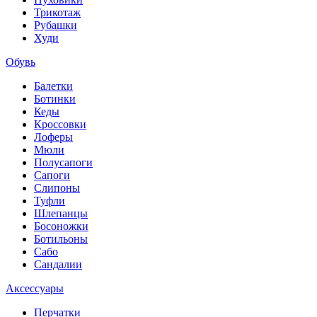
Трикотаж
Рубашки
Худи
Обувь
Балетки
Ботинки
Кеды
Кроссовки
Лоферы
Мюли
Полусапоги
Сапоги
Слипоны
Туфли
Шлепанцы
Босоножки
Ботильоны
Сабо
Сандалии
Аксессуары
Перчатки