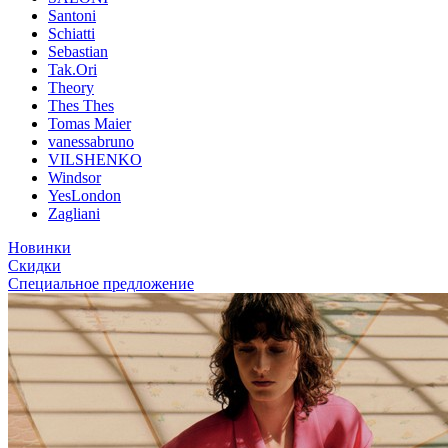
Santoni
Schiatti
Sebastian
Tak.Ori
Theory
Thes Thes
Tomas Maier
vanessabruno
VILSHENKO
Windsor
YesLondon
Zagliani
Новинки
Скидки
Специальное предложение