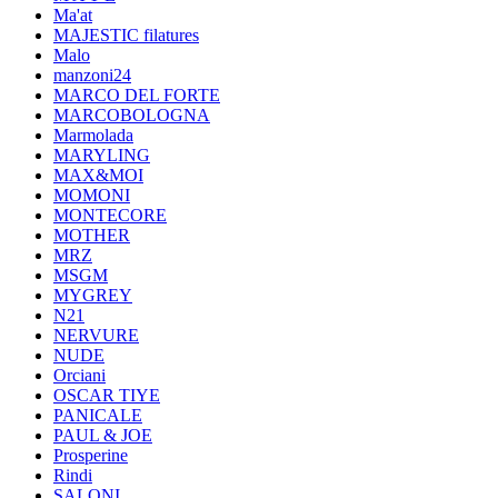
Ma'at
MAJESTIC filatures
Malo
manzoni24
MARCO DEL FORTE
MARCOBOLOGNA
Marmolada
MARYLING
MAX&MOI
MOMONI
MONTECORE
MOTHER
MRZ
MSGM
MYGREY
N21
NERVURE
NUDE
Orciani
OSCAR TIYE
PANICALE
PAUL & JOE
Prosperine
Rindi
SALONI