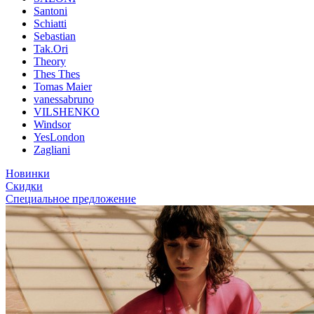
Santoni
Schiatti
Sebastian
Tak.Ori
Theory
Thes Thes
Tomas Maier
vanessabruno
VILSHENKO
Windsor
YesLondon
Zagliani
Новинки
Скидки
Специальное предложение