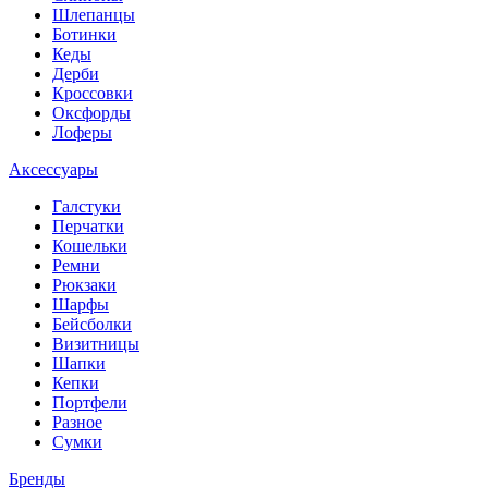
Шлепанцы
Ботинки
Кеды
Дерби
Кроссовки
Оксфорды
Лоферы
Аксессуары
Галстуки
Перчатки
Кошельки
Ремни
Рюкзаки
Шарфы
Бейсболки
Визитницы
Шапки
Кепки
Портфели
Разное
Сумки
Бренды