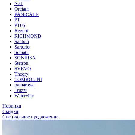
N21
Orciani
PANICALE
PT
PT05
Regent
RICHMOND
Santoni
Sartorio
Schiatti
SONRISA
Stetson
SVEVO
Theory
TOMBOLINI
tramarossa
Truzzi
Waterville
Новинки
Скидки
Специальное предложение