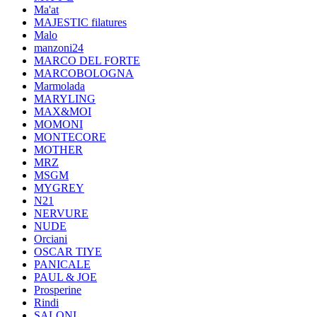
Ma'at
MAJESTIC filatures
Malo
manzoni24
MARCO DEL FORTE
MARCOBOLOGNA
Marmolada
MARYLING
MAX&MOI
MOMONI
MONTECORE
MOTHER
MRZ
MSGM
MYGREY
N21
NERVURE
NUDE
Orciani
OSCAR TIYE
PANICALE
PAUL & JOE
Prosperine
Rindi
SALONI