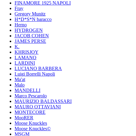
FINAMORE 1925 NAPOLI
Fray
Gregory Munitz
H*D*S*N baracco
Herno
HYDROGEN
JACOB COHEN
JAMES PERSE
K.
KHRISJOY
LAMANO
LARDINI
LUCIANO BARBERA
Luigi Borrelli Napoli
Ma'at
Malo
MANDELLI
Marco Pescarolo
MAURIZIO BALDASSARI
MAURO OTTAVIANI
MONTECORE
MooRER
Moose Knuckles
Moose Knuckles©️
MSGM