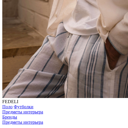
FEDELI
Поло
Футболки
Предметы интерьера
Бренды
Предметы интерьера