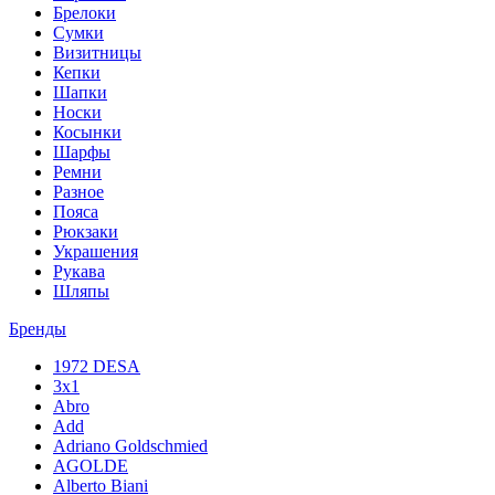
Брелоки
Сумки
Визитницы
Кепки
Шапки
Носки
Косынки
Шарфы
Ремни
Разное
Пояса
Рюкзаки
Украшения
Рукава
Шляпы
Бренды
1972 DESA
3x1
Abro
Add
Adriano Goldschmied
AGOLDE
Alberto Biani