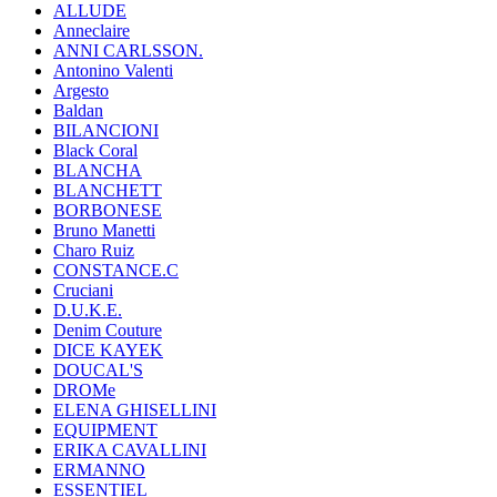
ALLUDE
Anneclaire
ANNI CARLSSON.
Antonino Valenti
Argesto
Baldan
BILANCIONI
Black Coral
BLANCHA
BLANCHETT
BORBONESE
Bruno Manetti
Charo Ruiz
CONSTANCE.C
Cruciani
D.U.K.E.
Denim Couture
DICE KAYEK
DOUCAL'S
DROMe
ELENA GHISELLINI
EQUIPMENT
ERIKA CAVALLINI
ERMANNO
ESSENTIEL