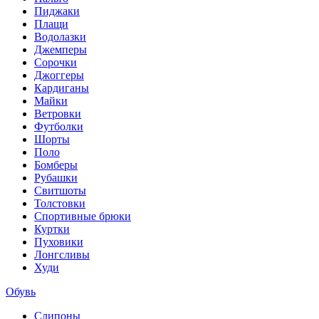
Пиджаки
Плащи
Водолазки
Джемперы
Сорочки
Джоггеры
Кардиганы
Майки
Ветровки
Футболки
Шорты
Поло
Бомберы
Рубашки
Свитшоты
Толстовки
Спортивные брюки
Куртки
Пуховики
Лонгсливы
Худи
Обувь
Слипоны