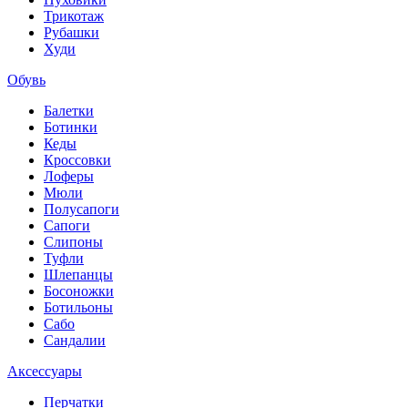
Трикотаж
Рубашки
Худи
Обувь
Балетки
Ботинки
Кеды
Кроссовки
Лоферы
Мюли
Полусапоги
Сапоги
Слипоны
Туфли
Шлепанцы
Босоножки
Ботильоны
Сабо
Сандалии
Аксессуары
Перчатки