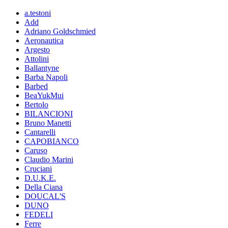
a.testoni
Add
Adriano Goldschmied
Aeronautica
Argesto
Attolini
Ballantyne
Barba Napoli
Barbed
BeaYukMui
Bertolo
BILANCIONI
Bruno Manetti
Cantarelli
CAPOBIANCO
Caruso
Claudio Marini
Cruciani
D.U.K.E.
Della Ciana
DOUCAL'S
DUNO
FEDELI
Ferre