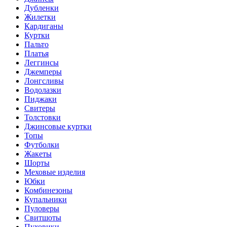
Дубленки
Жилетки
Кардиганы
Куртки
Пальто
Платья
Леггинсы
Джемперы
Лонгсливы
Водолазки
Пиджаки
Свитеры
Толстовки
Джинсовые куртки
Топы
Футболки
Жакеты
Шорты
Меховые изделия
Юбки
Комбинезоны
Купальники
Пуловеры
Свитшоты
Пуховики