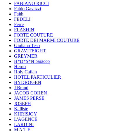
FABIANO RICCI
Fabio Gavazzi
Faith
FEDELI
Ferre
FLASHIN
FORTE COUTURE
FORTE DEI MARMI COUTURE
Giuliana Teso
GRAVITEIGHT
GREYMER
H*D*S*N baracco
Herno
Holy Caftan
HOTEL PARTICULIER
HYDROGEN
J Brand
JACOB COHEN
JAMES PERSE
JOSEPH
Kalliste
KHRISJOY
L'AGENCE
LARDINI
M A T E