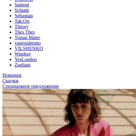
Santoni
Schiatti
Sebastian
Tak.Ori
Theory
Thes Thes
Tomas Maier
vanessabruno
VILSHENKO
Windsor
YesLondon
Zagliani
Новинки
Скидки
Специальное предложение