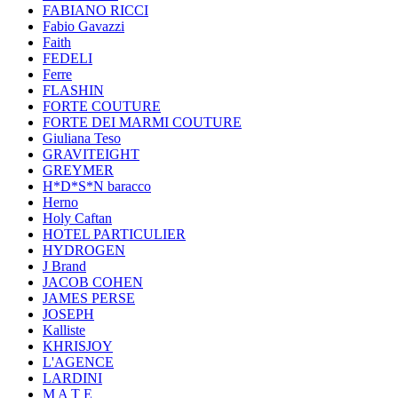
FABIANO RICCI
Fabio Gavazzi
Faith
FEDELI
Ferre
FLASHIN
FORTE COUTURE
FORTE DEI MARMI COUTURE
Giuliana Teso
GRAVITEIGHT
GREYMER
H*D*S*N baracco
Herno
Holy Caftan
HOTEL PARTICULIER
HYDROGEN
J Brand
JACOB COHEN
JAMES PERSE
JOSEPH
Kalliste
KHRISJOY
L'AGENCE
LARDINI
M A T E