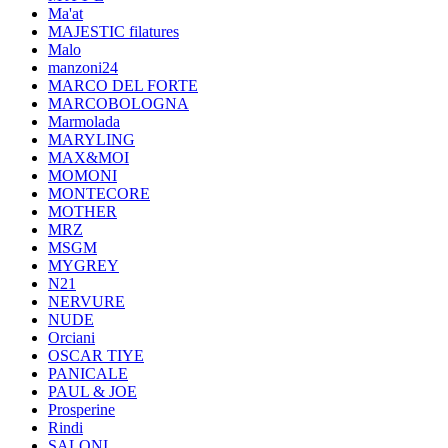
Ma'at
MAJESTIC filatures
Malo
manzoni24
MARCO DEL FORTE
MARCOBOLOGNA
Marmolada
MARYLING
MAX&MOI
MOMONI
MONTECORE
MOTHER
MRZ
MSGM
MYGREY
N21
NERVURE
NUDE
Orciani
OSCAR TIYE
PANICALE
PAUL & JOE
Prosperine
Rindi
SALONI