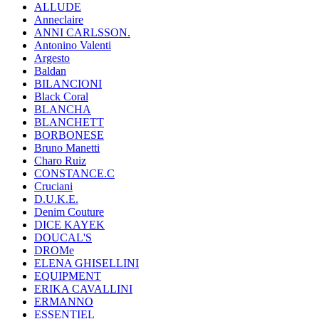
ALLUDE
Anneclaire
ANNI CARLSSON.
Antonino Valenti
Argesto
Baldan
BILANCIONI
Black Coral
BLANCHA
BLANCHETT
BORBONESE
Bruno Manetti
Charo Ruiz
CONSTANCE.C
Cruciani
D.U.K.E.
Denim Couture
DICE KAYEK
DOUCAL'S
DROMe
ELENA GHISELLINI
EQUIPMENT
ERIKA CAVALLINI
ERMANNO
ESSENTIEL