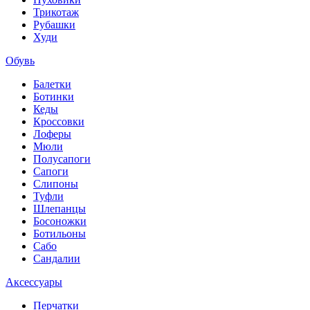
Трикотаж
Рубашки
Худи
Обувь
Балетки
Ботинки
Кеды
Кроссовки
Лоферы
Мюли
Полусапоги
Сапоги
Слипоны
Туфли
Шлепанцы
Босоножки
Ботильоны
Сабо
Сандалии
Аксессуары
Перчатки