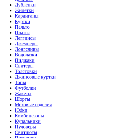
Дубленки
Жилетки
Кардиганы
Куртки
Пальто
Платья
Леггинсы
Джемперы
Лонгсливы
Водолазки
Пиджаки
Свитеры
Толстовки
Джинсовые куртки
Топы
Футболки
Жакеты
Шорты
Меховые изделия
Юбки
Комбинезоны
Купальники
Пуловеры
Свитшоты
Пуховики