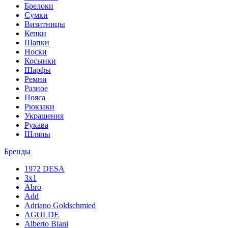
Брелоки
Сумки
Визитницы
Кепки
Шапки
Носки
Косынки
Шарфы
Ремни
Разное
Пояса
Рюкзаки
Украшения
Рукава
Шляпы
Бренды
1972 DESA
3x1
Abro
Add
Adriano Goldschmied
AGOLDE
Alberto Biani