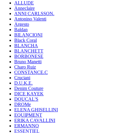
ALLUDE
Anneclaire
ANNI CARLSSON.
Antonino Valenti
Argesto
Baldan
BILANCIONI
Black Coral
BLANCHA
BLANCHETT
BORBONESE
Bruno Manetti
Charo Ruiz
CONSTANCE.C
Cruciani
D.U.K.E.
Denim Couture
DICE KAYEK
DOUCAL'S
DROMe
ELENA GHISELLINI
EQUIPMENT
ERIKA CAVALLINI
ERMANNO
ESSENTIEL