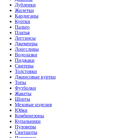
Дубленки
Жилетки
Кардиганы
Куртки
Пальто
Платья
Леггинсы
Джемперы
Лонгсливы
Водолазки
Пиджаки
Свитеры
Толстовки
Джинсовые куртки
Топы
Футболки
Жакеты
Шорты
Меховые изделия
Юбки
Комбинезоны
Купальники
Пуловеры
Свитшоты
Пуховики