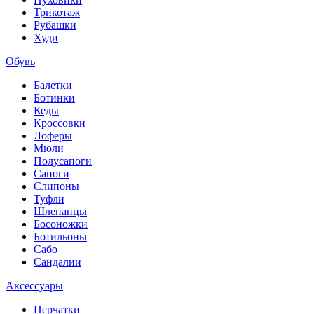
Трикотаж
Рубашки
Худи
Обувь
Балетки
Ботинки
Кеды
Кроссовки
Лоферы
Мюли
Полусапоги
Сапоги
Слипоны
Туфли
Шлепанцы
Босоножки
Ботильоны
Сабо
Сандалии
Аксессуары
Перчатки