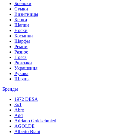
Брелоки
Сумки
Визитницы
Кепки
Шапки
Носки
Косынки
Шарфы
Ремни
Разное
Пояса
Рюкзаки
Украшения
Рукава
Шляпы
Бренды
1972 DESA
3x1
Abro
Add
Adriano Goldschmied
AGOLDE
Alberto Biani