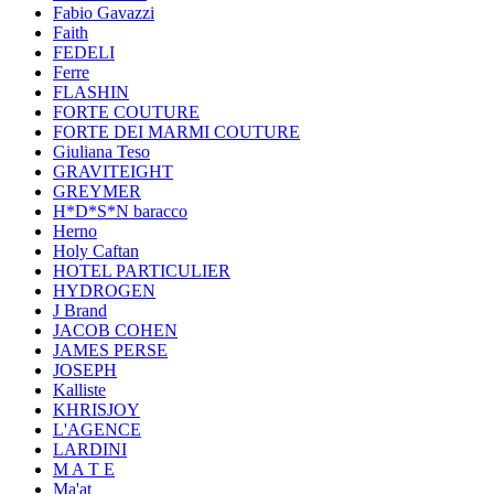
Fabio Gavazzi
Faith
FEDELI
Ferre
FLASHIN
FORTE COUTURE
FORTE DEI MARMI COUTURE
Giuliana Teso
GRAVITEIGHT
GREYMER
H*D*S*N baracco
Herno
Holy Caftan
HOTEL PARTICULIER
HYDROGEN
J Brand
JACOB COHEN
JAMES PERSE
JOSEPH
Kalliste
KHRISJOY
L'AGENCE
LARDINI
M A T E
Ma'at