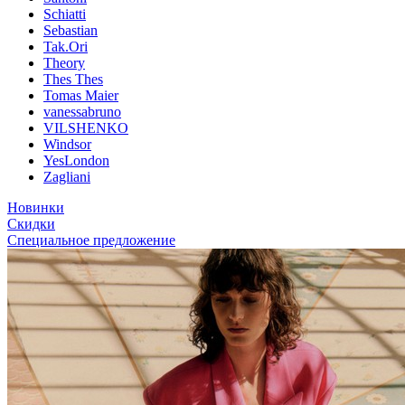
Schiatti
Sebastian
Tak.Ori
Theory
Thes Thes
Tomas Maier
vanessabruno
VILSHENKO
Windsor
YesLondon
Zagliani
Новинки
Скидки
Специальное предложение