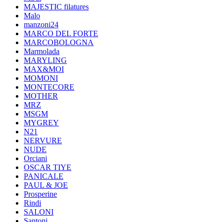
MAJESTIC filatures
Malo
manzoni24
MARCO DEL FORTE
MARCOBOLOGNA
Marmolada
MARYLING
MAX&MOI
MOMONI
MONTECORE
MOTHER
MRZ
MSGM
MYGREY
N21
NERVURE
NUDE
Orciani
OSCAR TIYE
PANICALE
PAUL & JOE
Prosperine
Rindi
SALONI
Santoni