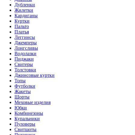
Дубленки
Жилетки
Кардиганы
Куртки
Пальто
Платья
Леггинсы
Джемперы
Лонгсливы
Водолазки
Пиджаки
Свитеры
Толстовки
Джинсовые куртки
Топы
Футболки
Жакеты
Шорты
Меховые изделия
Юбки
Комбинезоны
Купальники
Пуловеры
Свитшоты
Пуховики