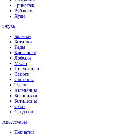
Трикотаж
Рубашки
Худи
Обувь
Балетки
Ботинки
Кеды
Кроссовки
Лоферы
Мюли
Полусапоги
Сапоги
Слипоны
Туфли
Шлепанцы
Босоножки
Ботильоны
Сабо
Сандалии
Аксессуары
Перчатки