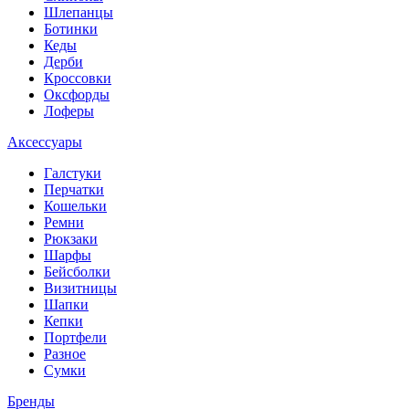
Шлепанцы
Ботинки
Кеды
Дерби
Кроссовки
Оксфорды
Лоферы
Аксессуары
Галстуки
Перчатки
Кошельки
Ремни
Рюкзаки
Шарфы
Бейсболки
Визитницы
Шапки
Кепки
Портфели
Разное
Сумки
Бренды