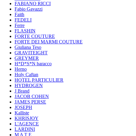
FABIANO RICCI
Fabio Gavazzi
Faith
FEDELI
Ferre
FLASHIN
FORTE COUTURE
FORTE DEI MARMI COUTURE
Giuliana Teso
GRAVITEIGHT
GREYMER
H*D*S*N baracco
Herno
Holy Caftan
HOTEL PARTICULIER
HYDROGEN
J Brand
JACOB COHEN
JAMES PERSE
JOSEPH
Kalliste
KHRISJOY
L'AGENCE
LARDINI
M A T E