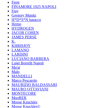
Ferre
FINAMORE 1925 NAPOLI
Fray
Gregory Munitz
H*D*S*N baracco
Herno
HYDROGEN
JACOB COHEN
JAMES PERSE
K.
KHRISJOY
LAMANO
LARDINI
LUCIANO BARBERA
Luigi Borrelli Napoli
Ma'at
Malo
MANDELLI
Marco Pescarolo
MAURIZIO BALDASSARI
MAURO OTTAVIANI
MONTECORE
MooRER
Moose Knuckles
Moose Knuckles©️