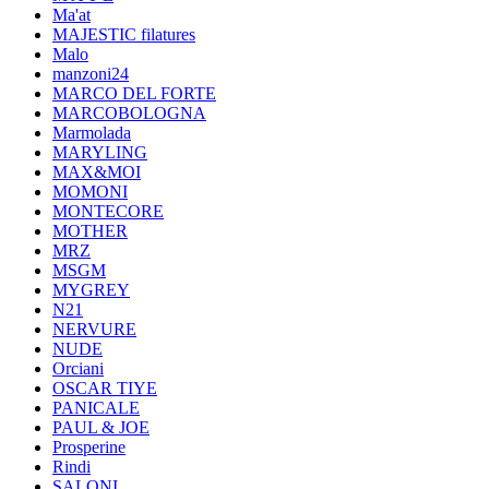
Ma'at
MAJESTIC filatures
Malo
manzoni24
MARCO DEL FORTE
MARCOBOLOGNA
Marmolada
MARYLING
MAX&MOI
MOMONI
MONTECORE
MOTHER
MRZ
MSGM
MYGREY
N21
NERVURE
NUDE
Orciani
OSCAR TIYE
PANICALE
PAUL & JOE
Prosperine
Rindi
SALONI