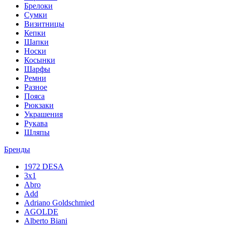
Брелоки
Сумки
Визитницы
Кепки
Шапки
Носки
Косынки
Шарфы
Ремни
Разное
Пояса
Рюкзаки
Украшения
Рукава
Шляпы
Бренды
1972 DESA
3x1
Abro
Add
Adriano Goldschmied
AGOLDE
Alberto Biani