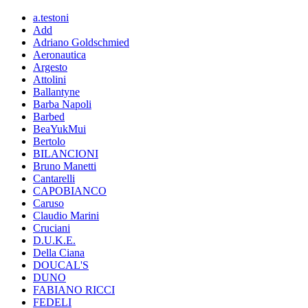
a.testoni
Add
Adriano Goldschmied
Aeronautica
Argesto
Attolini
Ballantyne
Barba Napoli
Barbed
BeaYukMui
Bertolo
BILANCIONI
Bruno Manetti
Cantarelli
CAPOBIANCO
Caruso
Claudio Marini
Cruciani
D.U.K.E.
Della Ciana
DOUCAL'S
DUNO
FABIANO RICCI
FEDELI