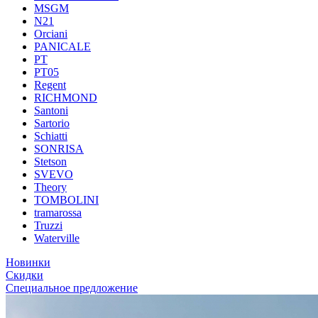
MSGM
N21
Orciani
PANICALE
PT
PT05
Regent
RICHMOND
Santoni
Sartorio
Schiatti
SONRISA
Stetson
SVEVO
Theory
TOMBOLINI
tramarossa
Truzzi
Waterville
Новинки
Скидки
Специальное предложение