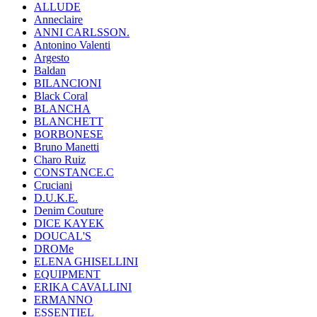
ALLUDE
Anneclaire
ANNI CARLSSON.
Antonino Valenti
Argesto
Baldan
BILANCIONI
Black Coral
BLANCHA
BLANCHETT
BORBONESE
Bruno Manetti
Charo Ruiz
CONSTANCE.C
Cruciani
D.U.K.E.
Denim Couture
DICE KAYEK
DOUCAL'S
DROMe
ELENA GHISELLINI
EQUIPMENT
ERIKA CAVALLINI
ERMANNO
ESSENTIEL