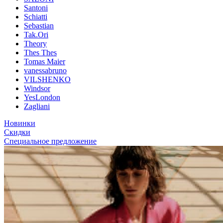
Santoni
Schiatti
Sebastian
Tak.Ori
Theory
Thes Thes
Tomas Maier
vanessabruno
VILSHENKO
Windsor
YesLondon
Zagliani
Новинки
Скидки
Специальное предложение