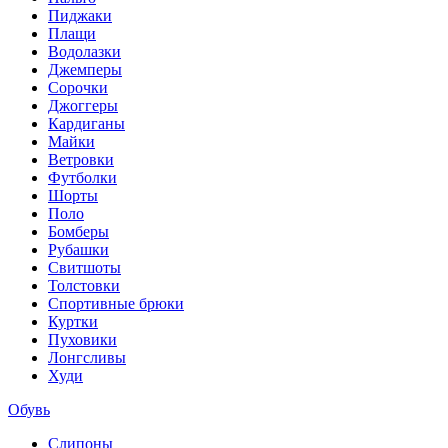
Пиджаки
Плащи
Водолазки
Джемперы
Сорочки
Джоггеры
Кардиганы
Майки
Ветровки
Футболки
Шорты
Поло
Бомберы
Рубашки
Свитшоты
Толстовки
Спортивные брюки
Куртки
Пуховики
Лонгсливы
Худи
Обувь
Слипоны