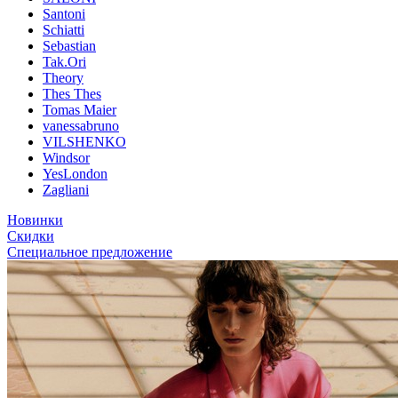
Santoni
Schiatti
Sebastian
Tak.Ori
Theory
Thes Thes
Tomas Maier
vanessabruno
VILSHENKO
Windsor
YesLondon
Zagliani
Новинки
Скидки
Специальное предложение