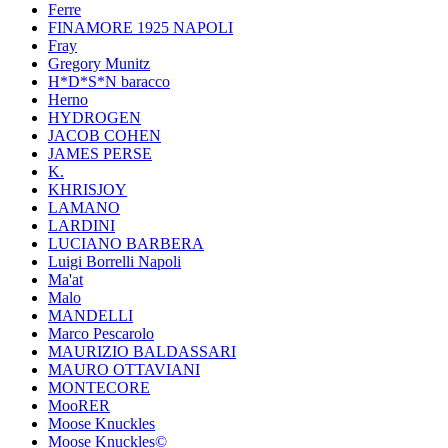
Ferre
FINAMORE 1925 NAPOLI
Fray
Gregory Munitz
H*D*S*N baracco
Herno
HYDROGEN
JACOB COHEN
JAMES PERSE
K.
KHRISJOY
LAMANO
LARDINI
LUCIANO BARBERA
Luigi Borrelli Napoli
Ma'at
Malo
MANDELLI
Marco Pescarolo
MAURIZIO BALDASSARI
MAURO OTTAVIANI
MONTECORE
MooRER
Moose Knuckles
Moose Knuckles©️