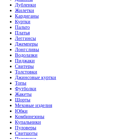
Дубленки
Жилетки
Кардиганы
Куртки
Пальто
Платья
Леггинсы
Джемперы
Лонгсливы
Водолазки
Пиджаки
Свитеры
Толстовки
Джинсовые куртки
Топы
Футболки
Жакеты
Шорты
Меховые изделия
Юбки
Комбинезоны
Купальники
Пуловеры
Свитшоты
Пуховики