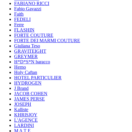
FABIANO RICCI
Fabio Gavazzi
Faith
FEDELI
Ferre
FLASHIN
FORTE COUTURE
FORTE DEI MARMI COUTURE
Giuliana Teso
GRAVITEIGHT
GREYMER
H*D*S*N baracco
Herno
Holy Caftan
HOTEL PARTICULIER
HYDROGEN
J Brand
JACOB COHEN
JAMES PERSE
JOSEPH
Kalliste
KHRISJOY
L'AGENCE
LARDINI
M A T E