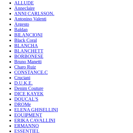
ALLUDE
Anneclaire
ANNI CARLSSON.
Antonino Valenti
Argesto
Baldan
BILANCIONI
Black Coral
BLANCHA
BLANCHETT
BORBONESE
Bruno Manetti
Charo Ruiz
CONSTANCE.C
Cruciani
D.U.K.E.
Denim Couture
DICE KAYEK
DOUCAL'S
DROMe
ELENA GHISELLINI
EQUIPMENT
ERIKA CAVALLINI
ERMANNO
ESSENTIEL