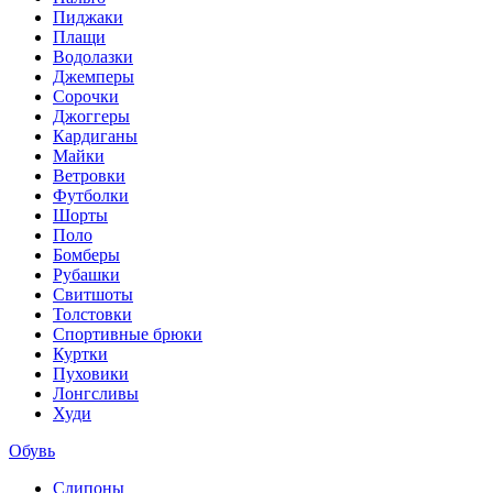
Пиджаки
Плащи
Водолазки
Джемперы
Сорочки
Джоггеры
Кардиганы
Майки
Ветровки
Футболки
Шорты
Поло
Бомберы
Рубашки
Свитшоты
Толстовки
Спортивные брюки
Куртки
Пуховики
Лонгсливы
Худи
Обувь
Слипоны