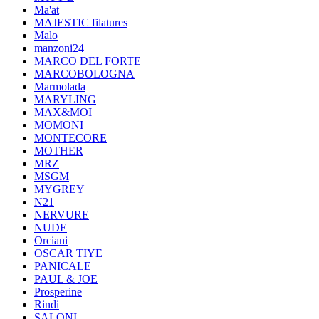
Ma'at
MAJESTIC filatures
Malo
manzoni24
MARCO DEL FORTE
MARCOBOLOGNA
Marmolada
MARYLING
MAX&MOI
MOMONI
MONTECORE
MOTHER
MRZ
MSGM
MYGREY
N21
NERVURE
NUDE
Orciani
OSCAR TIYE
PANICALE
PAUL & JOE
Prosperine
Rindi
SALONI