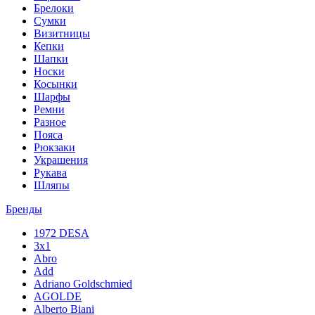
Брелоки
Сумки
Визитницы
Кепки
Шапки
Носки
Косынки
Шарфы
Ремни
Разное
Пояса
Рюкзаки
Украшения
Рукава
Шляпы
Бренды
1972 DESA
3x1
Abro
Add
Adriano Goldschmied
AGOLDE
Alberto Biani