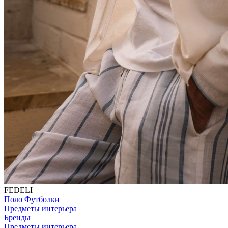
FEDELI
Поло
Футболки
Предметы интерьера
Бренды
Предметы интерьера