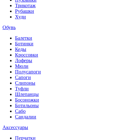
Трикотаж
Рубашки
Худи
Обувь
Балетки
Ботинки
Кеды
Кроссовки
Лоферы
Мюли
Полусапоги
Сапоги
Слипоны
Туфли
Шлепанцы
Босоножки
Ботильоны
Сабо
Сандалии
Аксессуары
Перчатки