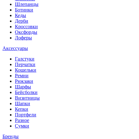
Шлепанцы
Ботинки
Кеды
Дерби
Кроссовки
Оксфорды
Лоферы
Аксессуары
Галстуки
Перчатки
Кошельки
Ремни
Рюкзаки
Шарфы
Бейсболки
Визитницы
Шапки
Кепки
Портфели
Разное
Сумки
Бренды