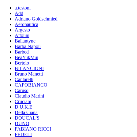
a.testoni
Add
Adriano Goldschmied
Aeronautica
Argesto
Attolini
Ballantyne
Barba Napoli
Barbed
BeaYukMui
Bertolo
BILANCIONI
Bruno Manetti
Cantarelli
CAPOBIANCO
Caruso
Claudio Marini
Cruciani
D.U.K.E.
Della Ciana
DOUCAL'S
DUNO
FABIANO RICCI
FEDELI