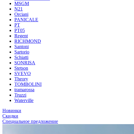
MSGM
N21
Orciani
PANICALE
PT
PT05
Regent
RICHMOND
Santoni
Sartorio
Schiatti
SONRISA
Stetson
SVEVO
Theory
TOMBOLINI
tramarossa
Truzzi
Waterville
Новинки
Скидки
Специальное предложение