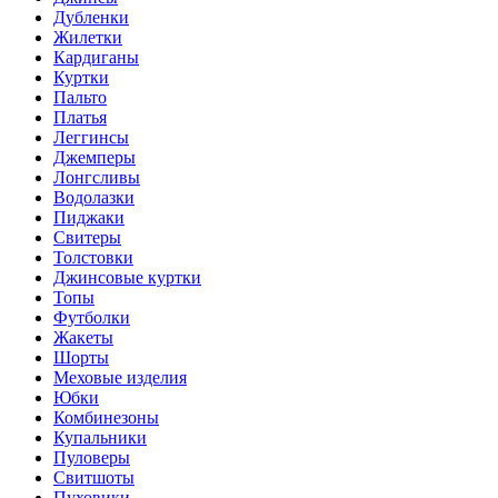
Дубленки
Жилетки
Кардиганы
Куртки
Пальто
Платья
Леггинсы
Джемперы
Лонгсливы
Водолазки
Пиджаки
Свитеры
Толстовки
Джинсовые куртки
Топы
Футболки
Жакеты
Шорты
Меховые изделия
Юбки
Комбинезоны
Купальники
Пуловеры
Свитшоты
Пуховики