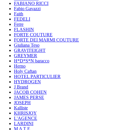
FABIANO RICCI
Fabio Gavazzi
Faith
FEDELI
Ferre
FLASHIN
FORTE COUTURE
FORTE DEI MARMI COUTURE
Giuliana Teso
GRAVITEIGHT
GREYMER
H*D*S*N baracco
Herno
Holy Caftan
HOTEL PARTICULIER
HYDROGEN
J Brand
JACOB COHEN
JAMES PERSE
JOSEPH
Kalliste
KHRISJOY
L'AGENCE
LARDINI
M A T E