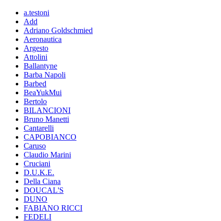
a.testoni
Add
Adriano Goldschmied
Aeronautica
Argesto
Attolini
Ballantyne
Barba Napoli
Barbed
BeaYukMui
Bertolo
BILANCIONI
Bruno Manetti
Cantarelli
CAPOBIANCO
Caruso
Claudio Marini
Cruciani
D.U.K.E.
Della Ciana
DOUCAL'S
DUNO
FABIANO RICCI
FEDELI