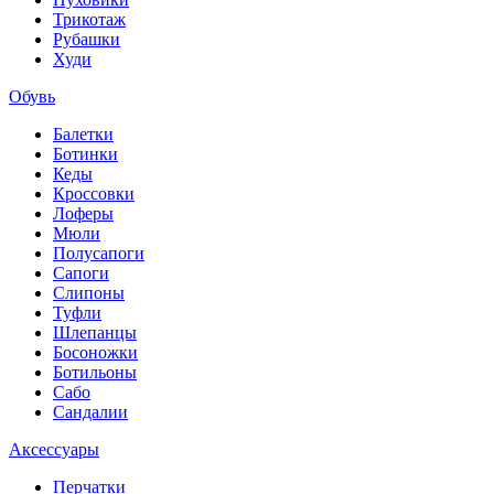
Трикотаж
Рубашки
Худи
Обувь
Балетки
Ботинки
Кеды
Кроссовки
Лоферы
Мюли
Полусапоги
Сапоги
Слипоны
Туфли
Шлепанцы
Босоножки
Ботильоны
Сабо
Сандалии
Аксессуары
Перчатки