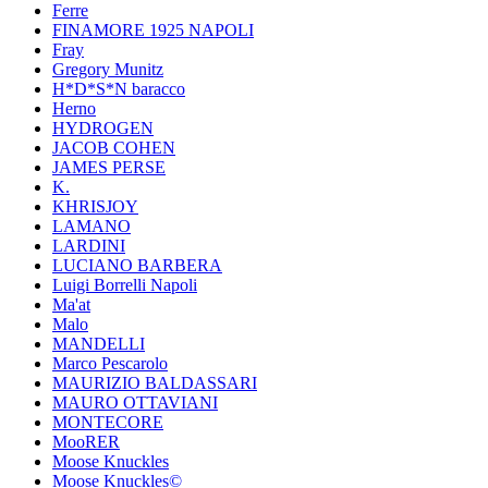
Ferre
FINAMORE 1925 NAPOLI
Fray
Gregory Munitz
H*D*S*N baracco
Herno
HYDROGEN
JACOB COHEN
JAMES PERSE
K.
KHRISJOY
LAMANO
LARDINI
LUCIANO BARBERA
Luigi Borrelli Napoli
Ma'at
Malo
MANDELLI
Marco Pescarolo
MAURIZIO BALDASSARI
MAURO OTTAVIANI
MONTECORE
MooRER
Moose Knuckles
Moose Knuckles©️