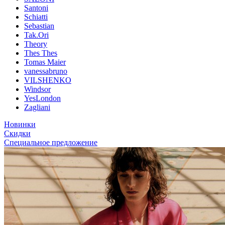
Santoni
Schiatti
Sebastian
Tak.Ori
Theory
Thes Thes
Tomas Maier
vanessabruno
VILSHENKO
Windsor
YesLondon
Zagliani
Новинки
Скидки
Специальное предложение