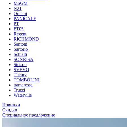
MSGM
N21
Orciani
PANICALE
PT
PT05
Regent
RICHMOND
Santoni
Sartorio
Schiatti
SONRISA
Stetson
SVEVO
Theory
TOMBOLINI
tramarossa
Truzzi
Waterville
Новинки
Скидки
Специальное предложение