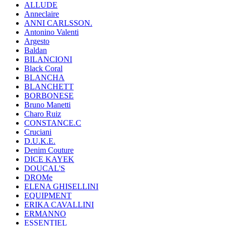
ALLUDE
Anneclaire
ANNI CARLSSON.
Antonino Valenti
Argesto
Baldan
BILANCIONI
Black Coral
BLANCHA
BLANCHETT
BORBONESE
Bruno Manetti
Charo Ruiz
CONSTANCE.C
Cruciani
D.U.K.E.
Denim Couture
DICE KAYEK
DOUCAL'S
DROMe
ELENA GHISELLINI
EQUIPMENT
ERIKA CAVALLINI
ERMANNO
ESSENTIEL