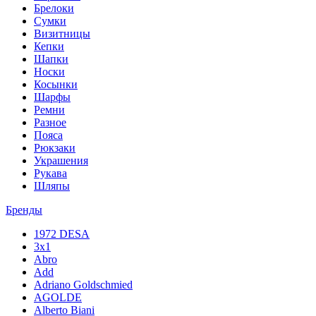
Брелоки
Сумки
Визитницы
Кепки
Шапки
Носки
Косынки
Шарфы
Ремни
Разное
Пояса
Рюкзаки
Украшения
Рукава
Шляпы
Бренды
1972 DESA
3x1
Abro
Add
Adriano Goldschmied
AGOLDE
Alberto Biani