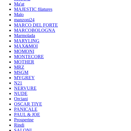
Ma'at
MAJESTIC filatures
Malo
manzoni24
MARCO DEL FORTE
MARCOBOLOGNA
Marmolada
MARYLING
MAX&MOI
MOMONI
MONTECORE
MOTHER
MRZ
MSGM
MYGREY
N21
NERVURE
NUDE
Orciani
OSCAR TIYE
PANICALE
PAUL & JOE
Prosperine
Rindi
SALONI