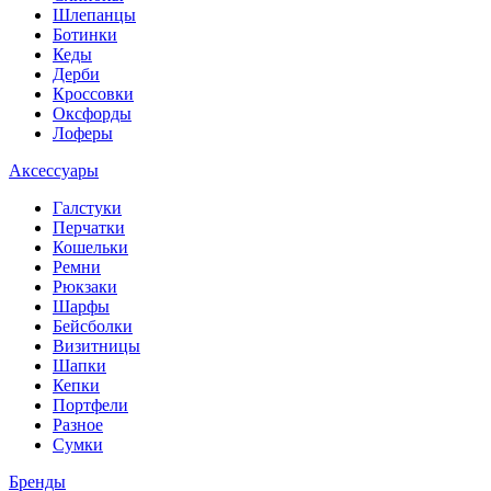
Шлепанцы
Ботинки
Кеды
Дерби
Кроссовки
Оксфорды
Лоферы
Аксессуары
Галстуки
Перчатки
Кошельки
Ремни
Рюкзаки
Шарфы
Бейсболки
Визитницы
Шапки
Кепки
Портфели
Разное
Сумки
Бренды