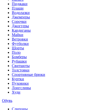
Пиджаки
Плащи
Водолазки
Джемперы
Сорочки
Джоггеры
Кардиганы
Майки
Ветровки
Футболки
Шорты
Поло
Бомберы
Рубашки
Свитшоты
Толстовки
Спортивные брюки
Куртки
Пуховики
Лонгсливы
Худи
Обувь
Слипоны