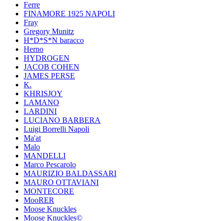
Ferre
FINAMORE 1925 NAPOLI
Fray
Gregory Munitz
H*D*S*N baracco
Herno
HYDROGEN
JACOB COHEN
JAMES PERSE
K.
KHRISJOY
LAMANO
LARDINI
LUCIANO BARBERA
Luigi Borrelli Napoli
Ma'at
Malo
MANDELLI
Marco Pescarolo
MAURIZIO BALDASSARI
MAURO OTTAVIANI
MONTECORE
MooRER
Moose Knuckles
Moose Knuckles©️