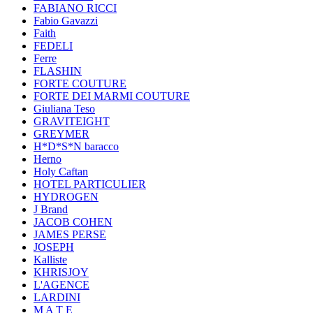
FABIANO RICCI
Fabio Gavazzi
Faith
FEDELI
Ferre
FLASHIN
FORTE COUTURE
FORTE DEI MARMI COUTURE
Giuliana Teso
GRAVITEIGHT
GREYMER
H*D*S*N baracco
Herno
Holy Caftan
HOTEL PARTICULIER
HYDROGEN
J Brand
JACOB COHEN
JAMES PERSE
JOSEPH
Kalliste
KHRISJOY
L'AGENCE
LARDINI
M A T E