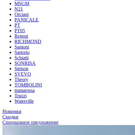
MSGM
N21
Orciani
PANICALE
PT
PT05
Regent
RICHMOND
Santoni
Sartorio
Schiatti
SONRISA
Stetson
SVEVO
Theory
TOMBOLINI
tramarossa
Truzzi
Waterville
Новинки
Скидки
Специальное предложение