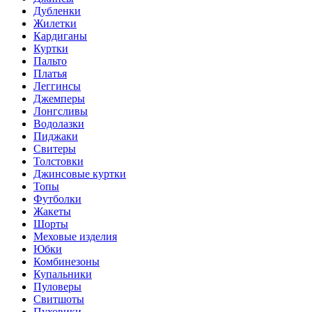
Дубленки
Жилетки
Кардиганы
Куртки
Пальто
Платья
Леггинсы
Джемперы
Лонгсливы
Водолазки
Пиджаки
Свитеры
Толстовки
Джинсовые куртки
Топы
Футболки
Жакеты
Шорты
Меховые изделия
Юбки
Комбинезоны
Купальники
Пуловеры
Свитшоты
Пуховики