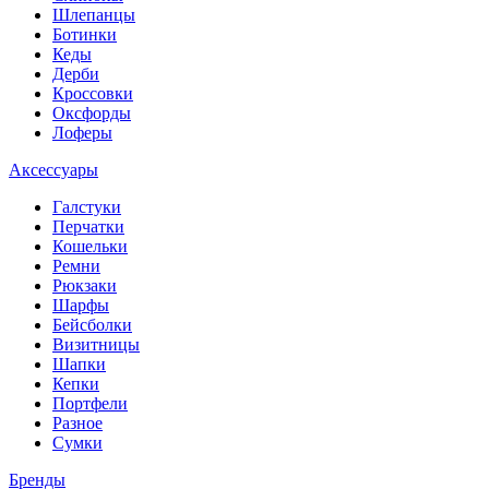
Шлепанцы
Ботинки
Кеды
Дерби
Кроссовки
Оксфорды
Лоферы
Аксессуары
Галстуки
Перчатки
Кошельки
Ремни
Рюкзаки
Шарфы
Бейсболки
Визитницы
Шапки
Кепки
Портфели
Разное
Сумки
Бренды