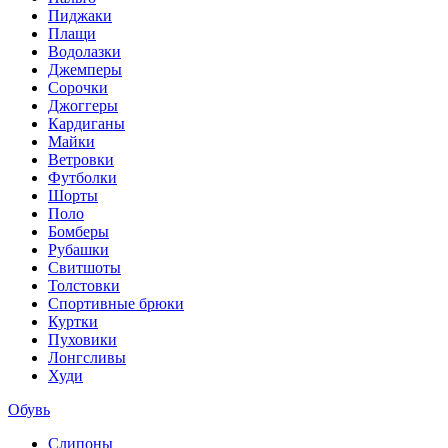
Пиджаки
Плащи
Водолазки
Джемперы
Сорочки
Джоггеры
Кардиганы
Майки
Ветровки
Футболки
Шорты
Поло
Бомберы
Рубашки
Свитшоты
Толстовки
Спортивные брюки
Куртки
Пуховики
Лонгсливы
Худи
Обувь
Слипоны