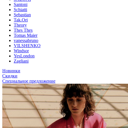
Santoni
Schiatti
Sebastian
Tak.Ori
Theory
Thes Thes
Tomas Maier
vanessabruno
VILSHENKO
Windsor
YesLondon
Zagliani
Новинки
Скидки
Специальное предложение