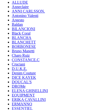
ALLUDE
Anneclaire
ANNI CARLSSON.
Antonino Valenti
Argesto
Baldan
BILANCIONI
Black Coral
BLANCHA
BLANCHETT
BORBONESE
Bruno Manetti
Charo Ruiz
CONSTANCE.C
Cruciani
D.U.K.E.
Denim Couture
DICE KAYEK
DOUCAL'S
DROMe
ELENA GHISELLINI
EQUIPMENT
ERIKA CAVALLINI
ERMANNO
ESSENTIEL