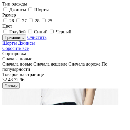
Тип одежды
Джинсы
Шорты
Размер
26
27
28
25
Цвет
Голубой
Синий
Черный
Очистить
Применить
Шорты
Джинсы
Сбросить все
Сортировка
Сначала новые
Сначала новые
Сначала дешевле
Сначала дороже
По
популярности
Товаров на странице
32
48
72
96
Фильтр