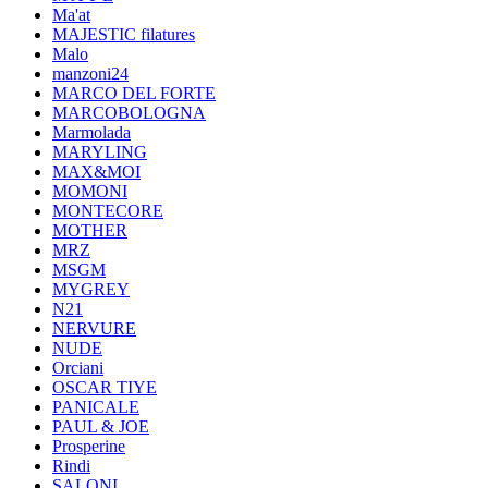
Ma'at
MAJESTIC filatures
Malo
manzoni24
MARCO DEL FORTE
MARCOBOLOGNA
Marmolada
MARYLING
MAX&MOI
MOMONI
MONTECORE
MOTHER
MRZ
MSGM
MYGREY
N21
NERVURE
NUDE
Orciani
OSCAR TIYE
PANICALE
PAUL & JOE
Prosperine
Rindi
SALONI