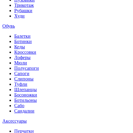
Трикотаж
Рубашки
Худи
Обувь
Балетки
Ботинки
Кеды
Кроссовки
Лоферы
Мюли
Полусапоги
Сапоги
Слипоны
Туфли
Шлепанцы
Босоножки
Ботильоны
Сабо
Сандалии
Аксессуары
Перчатки