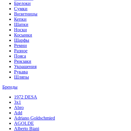
Брелоки
Сумки
Визитницы
Кепки
Шапки
Носки
Косынки
Шарфы
Ремни
Разное
Пояса
Рюкзаки
Украшения
Рукава
Шляпы
Бренды
1972 DESA
3x1
Abro
Add
Adriano Goldschmied
AGOLDE
Alberto Biani