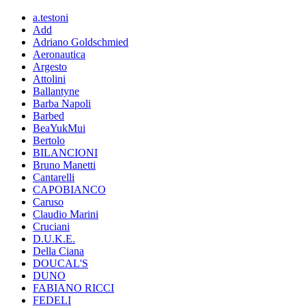
a.testoni
Add
Adriano Goldschmied
Aeronautica
Argesto
Attolini
Ballantyne
Barba Napoli
Barbed
BeaYukMui
Bertolo
BILANCIONI
Bruno Manetti
Cantarelli
CAPOBIANCO
Caruso
Claudio Marini
Cruciani
D.U.K.E.
Della Ciana
DOUCAL'S
DUNO
FABIANO RICCI
FEDELI