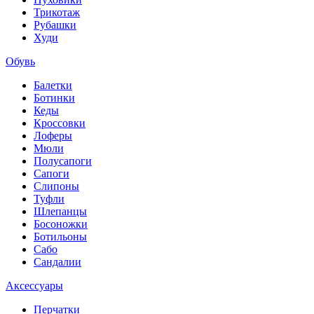
Трикотаж
Рубашки
Худи
Обувь
Балетки
Ботинки
Кеды
Кроссовки
Лоферы
Мюли
Полусапоги
Сапоги
Слипоны
Туфли
Шлепанцы
Босоножки
Ботильоны
Сабо
Сандалии
Аксессуары
Перчатки