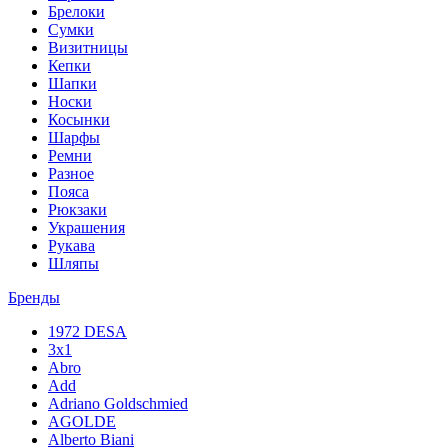
Брелоки
Сумки
Визитницы
Кепки
Шапки
Носки
Косынки
Шарфы
Ремни
Разное
Пояса
Рюкзаки
Украшения
Рукава
Шляпы
Бренды
1972 DESA
3x1
Abro
Add
Adriano Goldschmied
AGOLDE
Alberto Biani