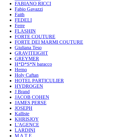
FABIANO RICCI
Fabio Gavazzi
Faith
FEDELI
Ferre
FLASHIN
FORTE COUTURE
FORTE DEI MARMI COUTURE
Giuliana Teso
GRAVITEIGHT
GREYMER
H*D*S*N baracco
Herno
Holy Caftan
HOTEL PARTICULIER
HYDROGEN
J Brand
JACOB COHEN
JAMES PERSE
JOSEPH
Kalliste
KHRISJOY
L'AGENCE
LARDINI
M A T E