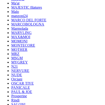
Ma'at
MAJESTIC filatures
Malo
manzoni24
MARCO DEL FORTE
MARCOBOLOGNA
Marmolada
MARYLING
MAX&MOI
MOMONI
MONTECORE
MOTHER
MRZ
MSGM
MYGREY
N21
NERVURE
NUDE
Orciani
OSCAR TIYE
PANICALE
PAUL & JOE
Prosperine
Rindi
SALONI