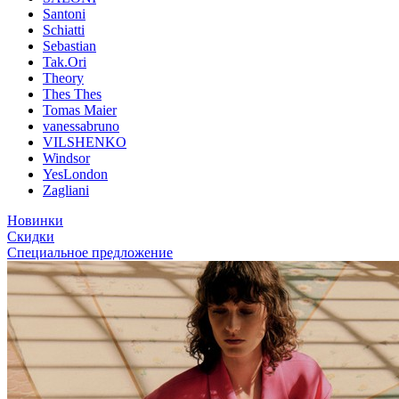
Santoni
Schiatti
Sebastian
Tak.Ori
Theory
Thes Thes
Tomas Maier
vanessabruno
VILSHENKO
Windsor
YesLondon
Zagliani
Новинки
Скидки
Специальное предложение