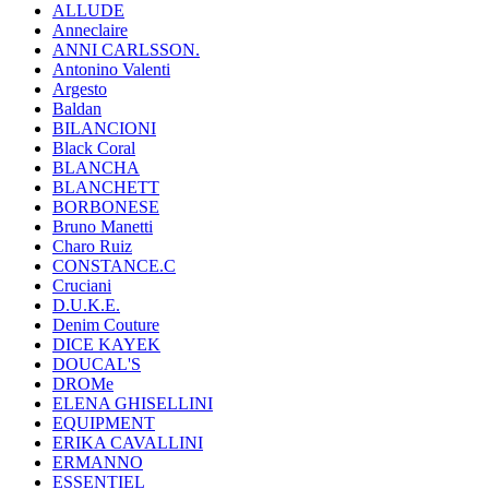
ALLUDE
Anneclaire
ANNI CARLSSON.
Antonino Valenti
Argesto
Baldan
BILANCIONI
Black Coral
BLANCHA
BLANCHETT
BORBONESE
Bruno Manetti
Charo Ruiz
CONSTANCE.C
Cruciani
D.U.K.E.
Denim Couture
DICE KAYEK
DOUCAL'S
DROMe
ELENA GHISELLINI
EQUIPMENT
ERIKA CAVALLINI
ERMANNO
ESSENTIEL