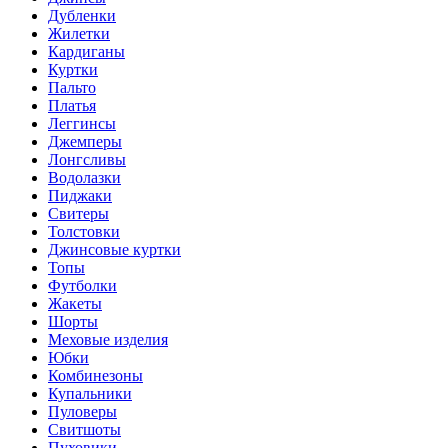
Дубленки
Жилетки
Кардиганы
Куртки
Пальто
Платья
Леггинсы
Джемперы
Лонгсливы
Водолазки
Пиджаки
Свитеры
Толстовки
Джинсовые куртки
Топы
Футболки
Жакеты
Шорты
Меховые изделия
Юбки
Комбинезоны
Купальники
Пуловеры
Свитшоты
Пуховики