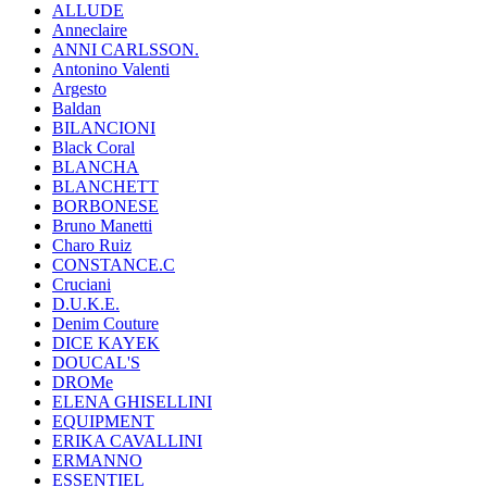
ALLUDE
Anneclaire
ANNI CARLSSON.
Antonino Valenti
Argesto
Baldan
BILANCIONI
Black Coral
BLANCHA
BLANCHETT
BORBONESE
Bruno Manetti
Charo Ruiz
CONSTANCE.C
Cruciani
D.U.K.E.
Denim Couture
DICE KAYEK
DOUCAL'S
DROMe
ELENA GHISELLINI
EQUIPMENT
ERIKA CAVALLINI
ERMANNO
ESSENTIEL