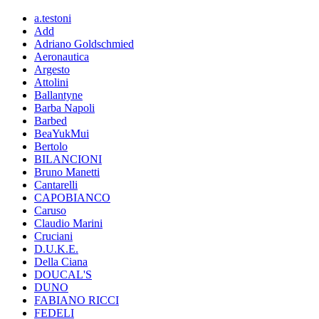
a.testoni
Add
Adriano Goldschmied
Aeronautica
Argesto
Attolini
Ballantyne
Barba Napoli
Barbed
BeaYukMui
Bertolo
BILANCIONI
Bruno Manetti
Cantarelli
CAPOBIANCO
Caruso
Claudio Marini
Cruciani
D.U.K.E.
Della Ciana
DOUCAL'S
DUNO
FABIANO RICCI
FEDELI