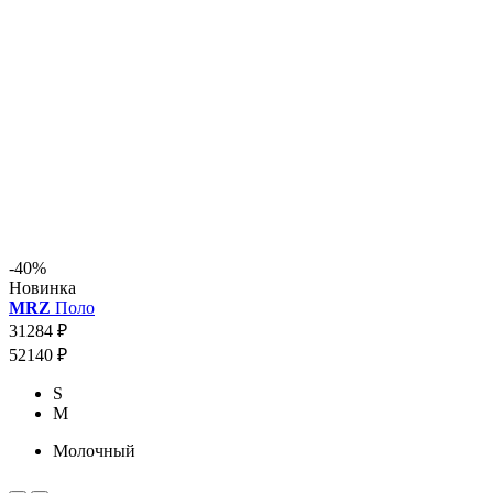
-40%
Новинка
MRZ
Поло
31284 ₽
52140 ₽
S
M
Молочный