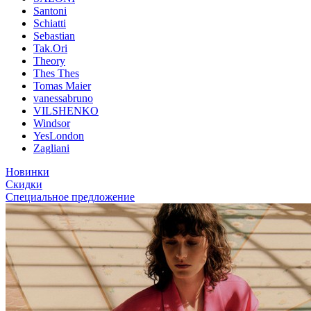
Santoni
Schiatti
Sebastian
Tak.Ori
Theory
Thes Thes
Tomas Maier
vanessabruno
VILSHENKO
Windsor
YesLondon
Zagliani
Новинки
Скидки
Специальное предложение