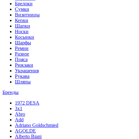
Брелоки
Сумки
Визитницы
Кепки
Шапки
Носки
Косынки
Шарфы
Ремни
Разное
Пояса
Рюкзаки
Украшения
Рукава
Шляпы
Бренды
1972 DESA
3x1
Abro
Add
Adriano Goldschmied
AGOLDE
Alberto Biani