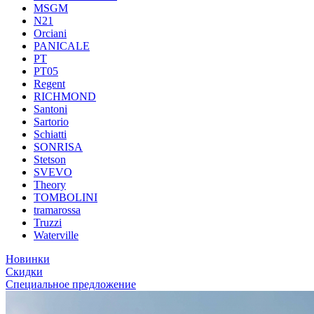
MSGM
N21
Orciani
PANICALE
PT
PT05
Regent
RICHMOND
Santoni
Sartorio
Schiatti
SONRISA
Stetson
SVEVO
Theory
TOMBOLINI
tramarossa
Truzzi
Waterville
Новинки
Скидки
Специальное предложение