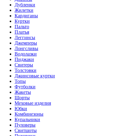
Дубленки
Жилетки
Кардиганы
Куртки
Пальто
Платья
Леггинсы
Джемперы
Лонгсливы
Водолазки
Пиджаки
Свитеры
Толстовки
Джинсовые куртки
Топы
Футболки
Жакеты
Шорты
Меховые изделия
Юбки
Комбинезоны
Купальники
Пуловеры
Свитшоты
Пуховики