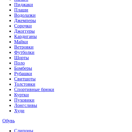
Пиджаки
Плащи
Водолазки
Джемперы
Сорочки
Джоггеры
Кардиганы
Майки
Ветровки
Футболки
Шорты
Поло
Бомберы
Рубашки
Свитшоты
Толстовки
Спортивные брюки
Куртки
Пуховики
Лонгсливы
Худи
Обувь
Слипоны