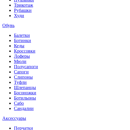
Трикотаж
Рубашки
Худи
Обувь
Балетки
Ботинки
Кеды
Кроссовки
Лоферы
Мюли
Полусапоги
Сапоги
Слипоны
Туфли
Шлепанцы
Босоножки
Ботильоны
Сабо
Сандалии
Аксессуары
Перчатки