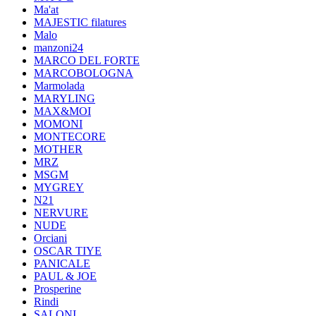
Ma'at
MAJESTIC filatures
Malo
manzoni24
MARCO DEL FORTE
MARCOBOLOGNA
Marmolada
MARYLING
MAX&MOI
MOMONI
MONTECORE
MOTHER
MRZ
MSGM
MYGREY
N21
NERVURE
NUDE
Orciani
OSCAR TIYE
PANICALE
PAUL & JOE
Prosperine
Rindi
SALONI