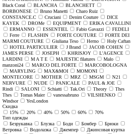
Black Coral
BLANCHA
BLANCHETT
BORBONESE
Bruno Manetti
Charo Ruiz
CONSTANCE.C
Cruciani
Denim Couture
DICE
KAYEK
DROMe
EQUIPMENT
ERIKA CAVALLINI
ERMANNO
ESSENTIEL
Fabio Gavazzi
FEDELI
Ferre
FLASHIN
FORTE COUTURE
FORTE DEI
MARMI COUTURE
Giuliana Teso
Herno
Holy Caftan
HOTEL PARTICULIER
J Brand
JACOB COHEN
JAMES PERSE
JOSEPH
KHRISJOY
L'AGENCE
LARDINI
M A T E
MAJESTIC filatures
Malo
manzoni24
MARCO DEL FORTE
MARCOBOLOGNA
MARYLING
MAX&MOI
MOMONI
MONTECORE
MOTHER
MRZ
MSGM
N21
NERVURE
NUDE
PANICALE
PAUL & JOE
Rindi
SALONI
Schiatti
Tak.Ori
Theory
Thes
Thes
Tomas Maier
vanessabruno
VILSHENKO
Windsor
YesLondon
Скидка
15%
20%
40%
50%
60%
70%
Тип одежды
Безрукавка
Блузка
Боди
Бомбер
Брюки
Ветровка
Водолазка
Джемпер
Джинсовая куртка