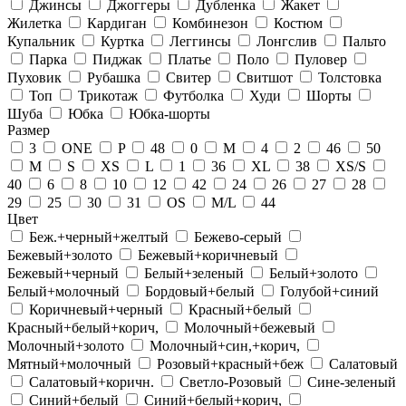
Джинсы
Джоггеры
Дубленка
Жакет
Жилетка
Кардиган
Комбинезон
Костюм
Купальник
Куртка
Леггинсы
Лонгслив
Пальто
Парка
Пиджак
Платье
Поло
Пуловер
Пуховик
Рубашка
Свитер
Свитшот
Толстовка
Топ
Трикотаж
Футболка
Худи
Шорты
Шуба
Юбка
Юбка-шорты
Размер
3
ONE
P
48
0
М
4
2
46
50
M
S
XS
L
1
36
XL
38
XS/S
40
6
8
10
12
42
24
26
27
28
29
25
30
31
OS
M/L
44
Цвет
Беж.+черный+желтый
Бежево-серый
Бежевый+золото
Бежевый+коричневый
Бежевый+черный
Белый+зеленый
Белый+золото
Белый+молочный
Бордовый+белый
Голубой+синий
Коричневый+черный
Красный+белый
Красный+белый+корич,
Молочный+бежевый
Молочный+золото
Молочный+син,+корич,
Мятный+молочный
Розовый+красный+беж
Салатовый
Салатовый+коричн.
Светло-Розовый
Сине-зеленый
Синий+белый
Синий+белый+корич,