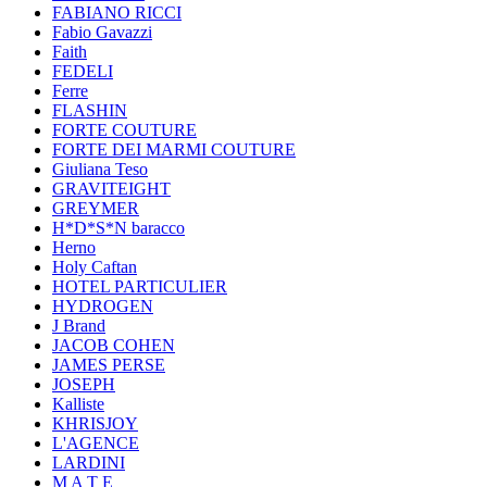
FABIANO RICCI
Fabio Gavazzi
Faith
FEDELI
Ferre
FLASHIN
FORTE COUTURE
FORTE DEI MARMI COUTURE
Giuliana Teso
GRAVITEIGHT
GREYMER
H*D*S*N baracco
Herno
Holy Caftan
HOTEL PARTICULIER
HYDROGEN
J Brand
JACOB COHEN
JAMES PERSE
JOSEPH
Kalliste
KHRISJOY
L'AGENCE
LARDINI
M A T E