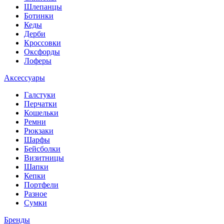
Шлепанцы
Ботинки
Кеды
Дерби
Кроссовки
Оксфорды
Лоферы
Аксессуары
Галстуки
Перчатки
Кошельки
Ремни
Рюкзаки
Шарфы
Бейсболки
Визитницы
Шапки
Кепки
Портфели
Разное
Сумки
Бренды