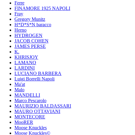
Ferre
FINAMORE 1925 NAPOLI
Fray
Gregory Munitz
H*D*S*N baracco
Herno
HYDROGEN
JACOB COHEN
JAMES PERSE
K.
KHRISJOY
LAMANO
LARDINI
LUCIANO BARBERA
Luigi Borrelli Napoli
Ma'at
Malo
MANDELLI
Marco Pescarolo
MAURIZIO BALDASSARI
MAURO OTTAVIANI
MONTECORE
MooRER
Moose Knuckles
Moose Knuckles©️