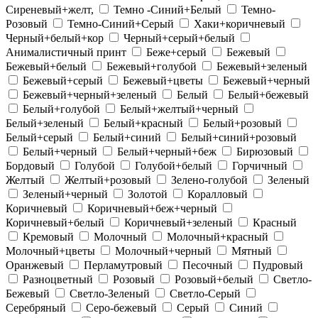
Сиреневый+желт,
Темно -Синий+Белый
Темно-
Розовый
Темно-Синий+Серый
Хаки+коричневый
Черный+белый+кор
Черный+серый+белый
Анималистичный принт
Беже+серый
Бежевый
Бежевый+белый
Бежевый+голубой
Бежевый+зеленый
Бежевый+серый
Бежевый+цветы
Бежевый+черный
Бежевый+черный+зеленый
Белый
Белый+бежевый
Белый+голубой
Белый+желтый+черный
Белый+зеленый
Белый+красный
Белый+розовый
Белый+серый
Белый+синий
Белый+синий+розовый
Белый+черный
Белый+черный+беж
Бирюзовый
Бордовый
Голубой
Голубой+белый
Горчичный
Желтый
Желтый+розовый
Зелено-голубой
Зеленый
Зеленый+черный
Золотой
Коралловый
Коричневый
Коричневый+беж+черный
Коричневый+белый
Коричневый+зеленый
Красный
Кремовый
Молочный
Молочный+красный
Молочный+цветы
Молочный+черный
Мятный
Оранжевый
Перламутровый
Песочный
Пудровый
Разноцветный
Розовый
Розовый+белый
Светло-
Бежевый
Светло-Зеленый
Светло-Серый
Серебряный
Серо-бежевый
Серый
Синий