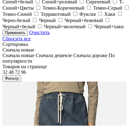
Синий+белый
Синий+розовый
Сиреневый
Т-
Синий+Цветы
Темно-Коричневый
Темно-Серый
Темно-Синий
Терракотовый
Фуксия
Хаки
Черно-белый
Черный
Черный+бежевый
Черный+белый
Черный+молочный
Черный+хаки
Очистить
Применить
Сбросить все
Сортировка
Сначала новые
Сначала новые
Сначала дешевле
Сначала дороже
По
популярности
Товаров на странице
32
48
72
96
Фильтр