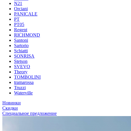
N21
Orciani
PANICALE
PT
PT05
Regent
RICHMOND
Santoni
Sartorio
Schiatti
SONRISA
Stetson
SVEVO
Theory
TOMBOLINI
tramarossa
Truzzi
Waterville
Новинки
Скидки
Специальное предложение