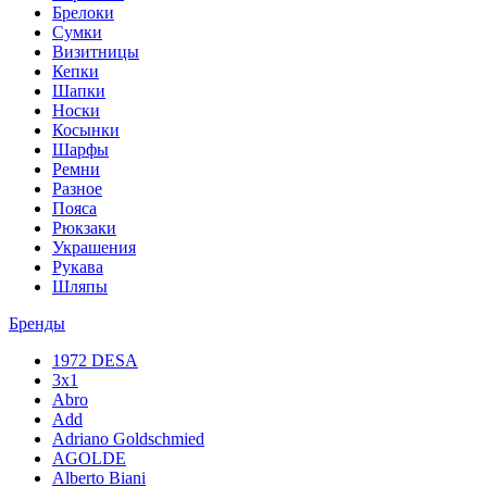
Брелоки
Сумки
Визитницы
Кепки
Шапки
Носки
Косынки
Шарфы
Ремни
Разное
Пояса
Рюкзаки
Украшения
Рукава
Шляпы
Бренды
1972 DESA
3x1
Abro
Add
Adriano Goldschmied
AGOLDE
Alberto Biani