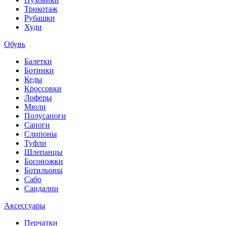
Трикотаж
Рубашки
Худи
Обувь
Балетки
Ботинки
Кеды
Кроссовки
Лоферы
Мюли
Полусапоги
Сапоги
Слипоны
Туфли
Шлепанцы
Босоножки
Ботильоны
Сабо
Сандалии
Аксессуары
Перчатки