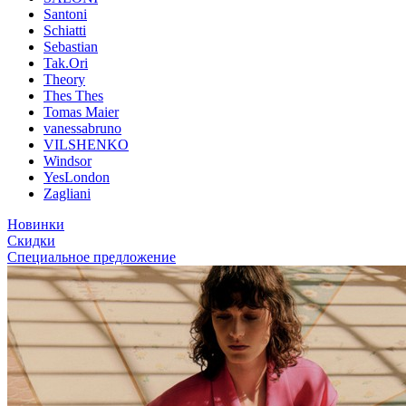
Santoni
Schiatti
Sebastian
Tak.Ori
Theory
Thes Thes
Tomas Maier
vanessabruno
VILSHENKO
Windsor
YesLondon
Zagliani
Новинки
Скидки
Специальное предложение