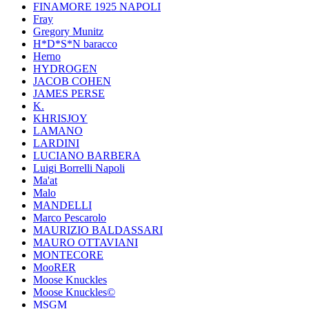
FINAMORE 1925 NAPOLI
Fray
Gregory Munitz
H*D*S*N baracco
Herno
HYDROGEN
JACOB COHEN
JAMES PERSE
K.
KHRISJOY
LAMANO
LARDINI
LUCIANO BARBERA
Luigi Borrelli Napoli
Ma'at
Malo
MANDELLI
Marco Pescarolo
MAURIZIO BALDASSARI
MAURO OTTAVIANI
MONTECORE
MooRER
Moose Knuckles
Moose Knuckles©️
MSGM