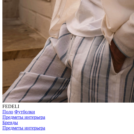
FEDELI
Поло
Футболки
Предметы интерьера
Бренды
Предметы интерьера