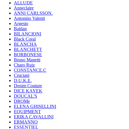
ALLUDE
Anneclaire
ANNI CARLSSON.
Antonino Valenti
Argesto
Baldan
BILANCIONI
Black Coral
BLANCHA
BLANCHETT
BORBONESE
Bruno Manetti
Charo Ruiz
CONSTANCE.C
Cruciani
D.U.K.E.
Denim Couture
DICE KAYEK
DOUCAL'S
DROMe
ELENA GHISELLINI
EQUIPMENT
ERIKA CAVALLINI
ERMANNO
ESSENTIEL