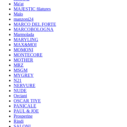
Ma'at
MAJESTIC filatures
Malo
manzoni24
MARCO DEL FORTE
MARCOBOLOGNA
Marmolada
MARYLING
MAX&MOI
MOMONI
MONTECORE
MOTHER
MRZ
MSGM
MYGREY
N21
NERVURE
NUDE
Orciani
OSCAR TIYE
PANICALE
PAUL & JOE
Prosperine
Rindi
SALONI