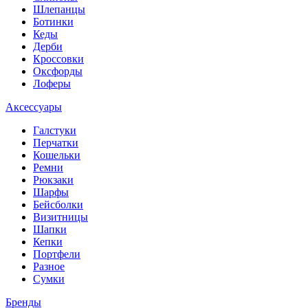
Шлепанцы
Ботинки
Кеды
Дерби
Кроссовки
Оксфорды
Лоферы
Аксессуары
Галстуки
Перчатки
Кошельки
Ремни
Рюкзаки
Шарфы
Бейсболки
Визитницы
Шапки
Кепки
Портфели
Разное
Сумки
Бренды