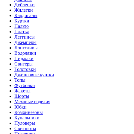
Дубленки
Жилетки
Кардиганы
Куртки
Пальто
Платья
Леггинсы
Джемперы
Лонгсливы
Водолазки
Пиджаки
Свитеры
Толстовки
Джинсовые куртки
Топы
Футболки
Жакеты
Шорты
Меховые изделия
Юбки
Комбинезоны
Купальники
Пуловеры
Свитшоты
Пуховики