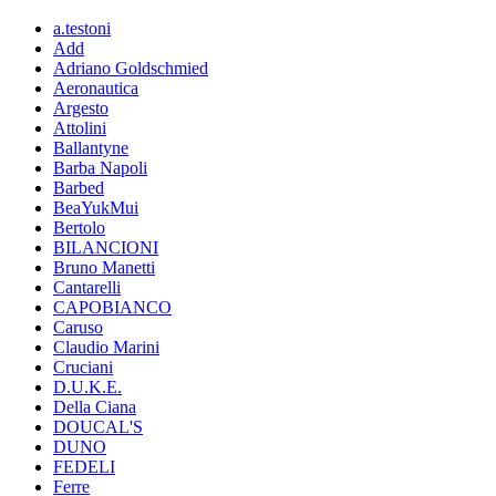
a.testoni
Add
Adriano Goldschmied
Aeronautica
Argesto
Attolini
Ballantyne
Barba Napoli
Barbed
BeaYukMui
Bertolo
BILANCIONI
Bruno Manetti
Cantarelli
CAPOBIANCO
Caruso
Claudio Marini
Cruciani
D.U.K.E.
Della Ciana
DOUCAL'S
DUNO
FEDELI
Ferre