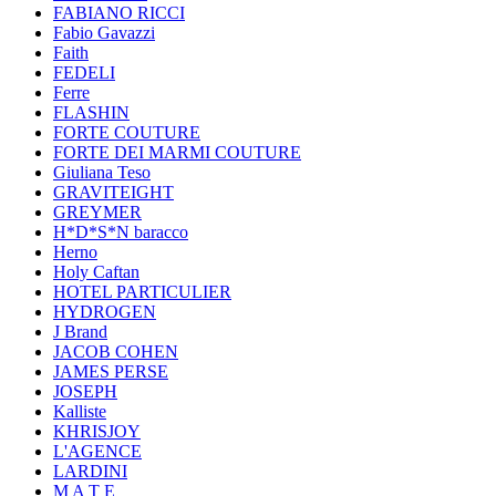
FABIANO RICCI
Fabio Gavazzi
Faith
FEDELI
Ferre
FLASHIN
FORTE COUTURE
FORTE DEI MARMI COUTURE
Giuliana Teso
GRAVITEIGHT
GREYMER
H*D*S*N baracco
Herno
Holy Caftan
HOTEL PARTICULIER
HYDROGEN
J Brand
JACOB COHEN
JAMES PERSE
JOSEPH
Kalliste
KHRISJOY
L'AGENCE
LARDINI
M A T E