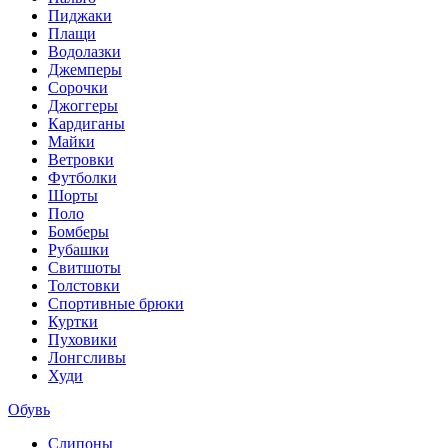
Пиджаки
Плащи
Водолазки
Джемперы
Сорочки
Джоггеры
Кардиганы
Майки
Ветровки
Футболки
Шорты
Поло
Бомберы
Рубашки
Свитшоты
Толстовки
Спортивные брюки
Куртки
Пуховики
Лонгсливы
Худи
Обувь
Слипоны