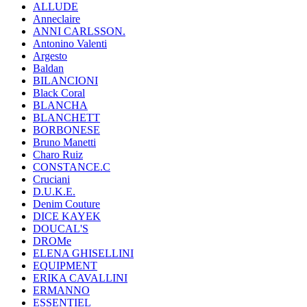
ALLUDE
Anneclaire
ANNI CARLSSON.
Antonino Valenti
Argesto
Baldan
BILANCIONI
Black Coral
BLANCHA
BLANCHETT
BORBONESE
Bruno Manetti
Charo Ruiz
CONSTANCE.C
Cruciani
D.U.K.E.
Denim Couture
DICE KAYEK
DOUCAL'S
DROMe
ELENA GHISELLINI
EQUIPMENT
ERIKA CAVALLINI
ERMANNO
ESSENTIEL