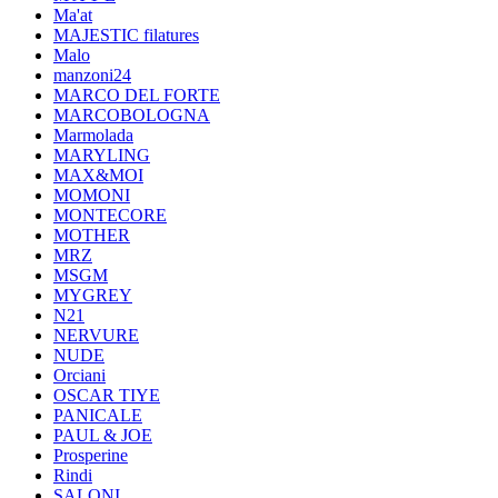
Ma'at
MAJESTIC filatures
Malo
manzoni24
MARCO DEL FORTE
MARCOBOLOGNA
Marmolada
MARYLING
MAX&MOI
MOMONI
MONTECORE
MOTHER
MRZ
MSGM
MYGREY
N21
NERVURE
NUDE
Orciani
OSCAR TIYE
PANICALE
PAUL & JOE
Prosperine
Rindi
SALONI