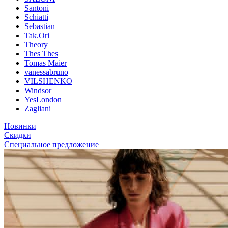
Santoni
Schiatti
Sebastian
Tak.Ori
Theory
Thes Thes
Tomas Maier
vanessabruno
VILSHENKO
Windsor
YesLondon
Zagliani
Новинки
Скидки
Специальное предложение