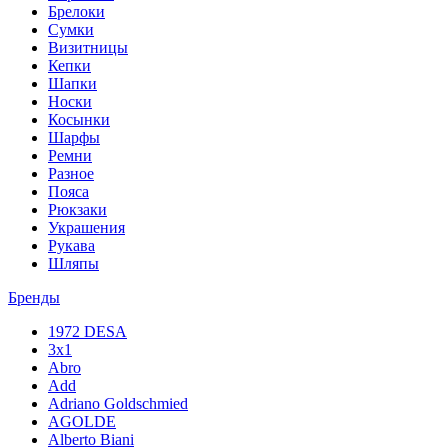
Брелоки
Сумки
Визитницы
Кепки
Шапки
Носки
Косынки
Шарфы
Ремни
Разное
Пояса
Рюкзаки
Украшения
Рукава
Шляпы
Бренды
1972 DESA
3x1
Abro
Add
Adriano Goldschmied
AGOLDE
Alberto Biani