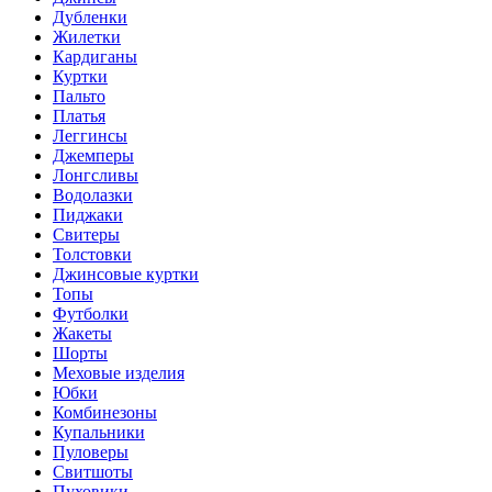
Дубленки
Жилетки
Кардиганы
Куртки
Пальто
Платья
Леггинсы
Джемперы
Лонгсливы
Водолазки
Пиджаки
Свитеры
Толстовки
Джинсовые куртки
Топы
Футболки
Жакеты
Шорты
Меховые изделия
Юбки
Комбинезоны
Купальники
Пуловеры
Свитшоты
Пуховики