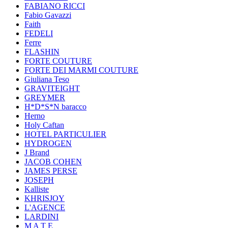
FABIANO RICCI
Fabio Gavazzi
Faith
FEDELI
Ferre
FLASHIN
FORTE COUTURE
FORTE DEI MARMI COUTURE
Giuliana Teso
GRAVITEIGHT
GREYMER
H*D*S*N baracco
Herno
Holy Caftan
HOTEL PARTICULIER
HYDROGEN
J Brand
JACOB COHEN
JAMES PERSE
JOSEPH
Kalliste
KHRISJOY
L'AGENCE
LARDINI
M A T E