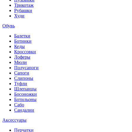
Трикотаж
Рубашки
Худи
Обувь
Балетки
Ботинки
Кеды
Кроссовки
Лоферы
Мюли
Полусапоги
Сапоги
Слипоны
Туфли
Шлепанцы
Босоножки
Ботильоны
Сабо
Сандалии
Аксессуары
Перчатки