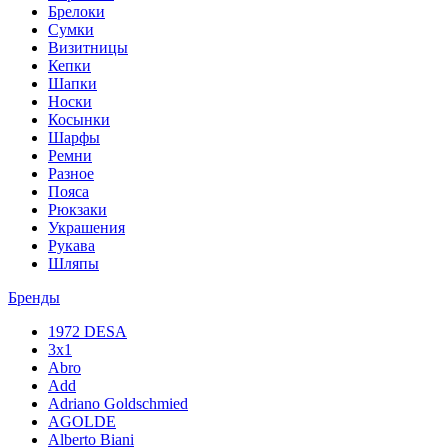
Брелоки
Сумки
Визитницы
Кепки
Шапки
Носки
Косынки
Шарфы
Ремни
Разное
Пояса
Рюкзаки
Украшения
Рукава
Шляпы
Бренды
1972 DESA
3x1
Abro
Add
Adriano Goldschmied
AGOLDE
Alberto Biani