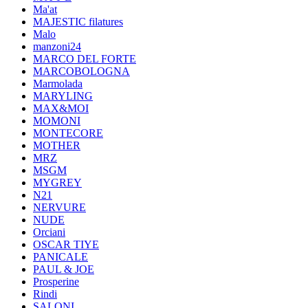
Ma'at
MAJESTIC filatures
Malo
manzoni24
MARCO DEL FORTE
MARCOBOLOGNA
Marmolada
MARYLING
MAX&MOI
MOMONI
MONTECORE
MOTHER
MRZ
MSGM
MYGREY
N21
NERVURE
NUDE
Orciani
OSCAR TIYE
PANICALE
PAUL & JOE
Prosperine
Rindi
SALONI