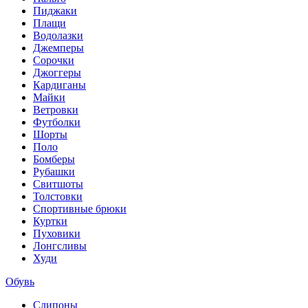
Пиджаки
Плащи
Водолазки
Джемперы
Сорочки
Джоггеры
Кардиганы
Майки
Ветровки
Футболки
Шорты
Поло
Бомберы
Рубашки
Свитшоты
Толстовки
Спортивные брюки
Куртки
Пуховики
Лонгсливы
Худи
Обувь
Слипоны