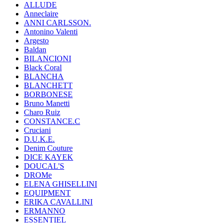
ALLUDE
Anneclaire
ANNI CARLSSON.
Antonino Valenti
Argesto
Baldan
BILANCIONI
Black Coral
BLANCHA
BLANCHETT
BORBONESE
Bruno Manetti
Charo Ruiz
CONSTANCE.C
Cruciani
D.U.K.E.
Denim Couture
DICE KAYEK
DOUCAL'S
DROMe
ELENA GHISELLINI
EQUIPMENT
ERIKA CAVALLINI
ERMANNO
ESSENTIEL