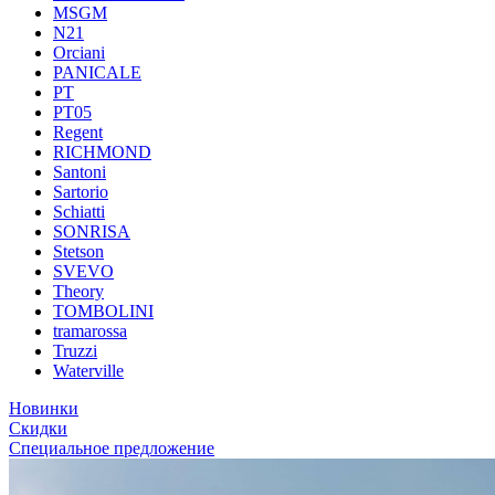
MSGM
N21
Orciani
PANICALE
PT
PT05
Regent
RICHMOND
Santoni
Sartorio
Schiatti
SONRISA
Stetson
SVEVO
Theory
TOMBOLINI
tramarossa
Truzzi
Waterville
Новинки
Скидки
Специальное предложение