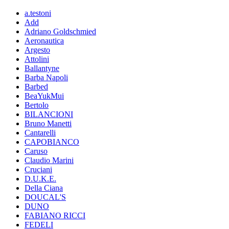
a.testoni
Add
Adriano Goldschmied
Aeronautica
Argesto
Attolini
Ballantyne
Barba Napoli
Barbed
BeaYukMui
Bertolo
BILANCIONI
Bruno Manetti
Cantarelli
CAPOBIANCO
Caruso
Claudio Marini
Cruciani
D.U.K.E.
Della Ciana
DOUCAL'S
DUNO
FABIANO RICCI
FEDELI