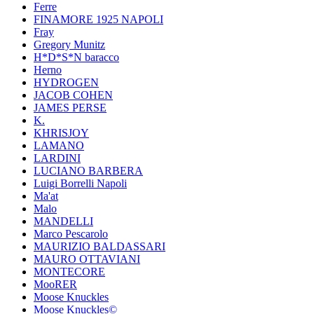
Ferre
FINAMORE 1925 NAPOLI
Fray
Gregory Munitz
H*D*S*N baracco
Herno
HYDROGEN
JACOB COHEN
JAMES PERSE
K.
KHRISJOY
LAMANO
LARDINI
LUCIANO BARBERA
Luigi Borrelli Napoli
Ma'at
Malo
MANDELLI
Marco Pescarolo
MAURIZIO BALDASSARI
MAURO OTTAVIANI
MONTECORE
MooRER
Moose Knuckles
Moose Knuckles©️