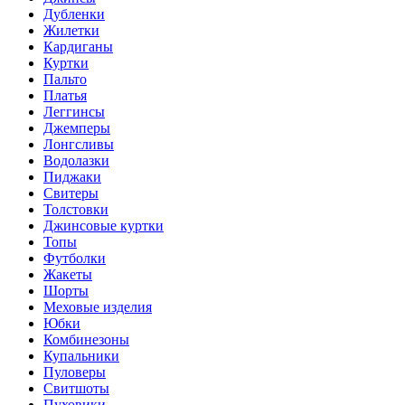
Дубленки
Жилетки
Кардиганы
Куртки
Пальто
Платья
Леггинсы
Джемперы
Лонгсливы
Водолазки
Пиджаки
Свитеры
Толстовки
Джинсовые куртки
Топы
Футболки
Жакеты
Шорты
Меховые изделия
Юбки
Комбинезоны
Купальники
Пуловеры
Свитшоты
Пуховики