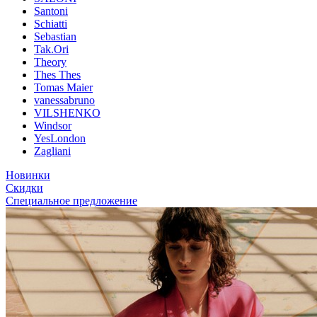
Santoni
Schiatti
Sebastian
Tak.Ori
Theory
Thes Thes
Tomas Maier
vanessabruno
VILSHENKO
Windsor
YesLondon
Zagliani
Новинки
Скидки
Специальное предложение