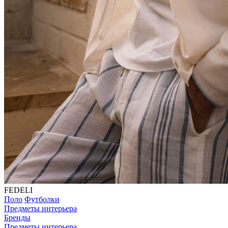
FEDELI
Поло
Футболки
Предметы интерьера
Бренды
Предметы интерьера