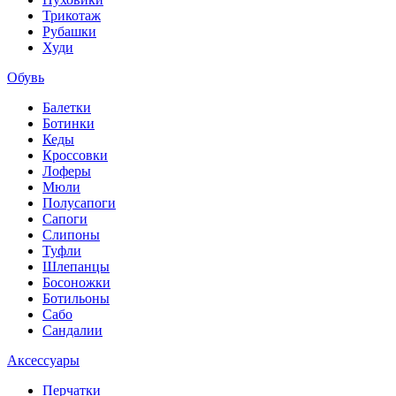
Трикотаж
Рубашки
Худи
Обувь
Балетки
Ботинки
Кеды
Кроссовки
Лоферы
Мюли
Полусапоги
Сапоги
Слипоны
Туфли
Шлепанцы
Босоножки
Ботильоны
Сабо
Сандалии
Аксессуары
Перчатки