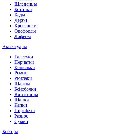
Шлепанцы
Ботинки
Кеды
Дерби
Кроссовки
Оксфорды
Лоферы
Аксессуары
Галстуки
Перчатки
Кошельки
Ремни
Рюкзаки
Шарфы
Бейсболки
Визитницы
Шапки
Кепки
Портфели
Разное
Сумки
Бренды