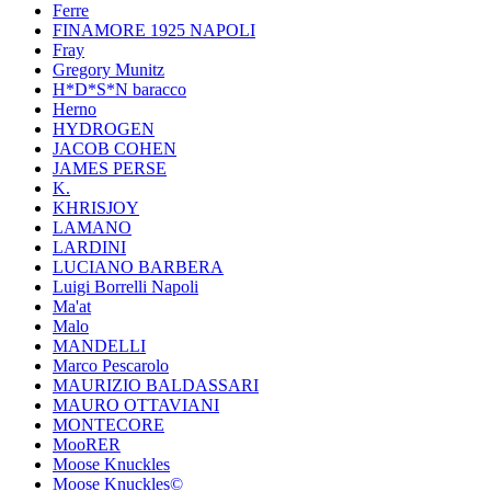
Ferre
FINAMORE 1925 NAPOLI
Fray
Gregory Munitz
H*D*S*N baracco
Herno
HYDROGEN
JACOB COHEN
JAMES PERSE
K.
KHRISJOY
LAMANO
LARDINI
LUCIANO BARBERA
Luigi Borrelli Napoli
Ma'at
Malo
MANDELLI
Marco Pescarolo
MAURIZIO BALDASSARI
MAURO OTTAVIANI
MONTECORE
MooRER
Moose Knuckles
Moose Knuckles©️