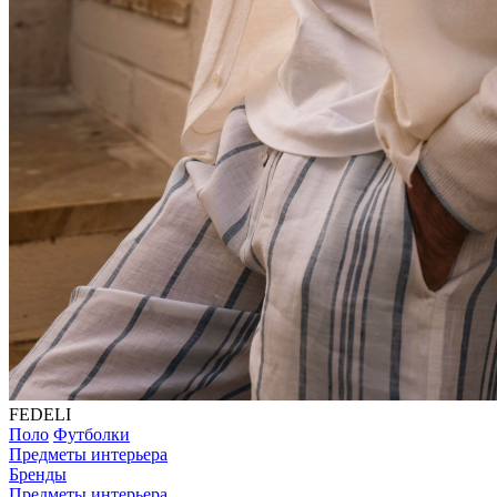
FEDELI
Поло
Футболки
Предметы интерьера
Бренды
Предметы интерьера