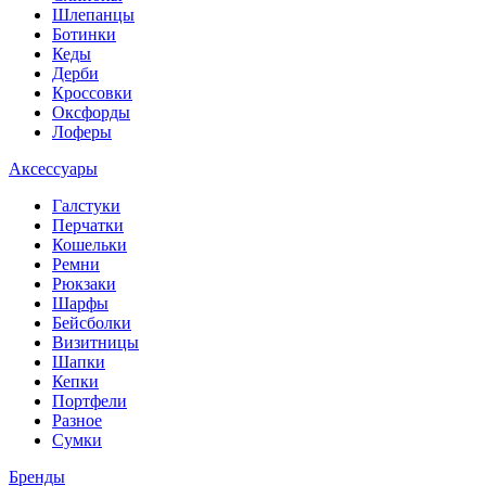
Шлепанцы
Ботинки
Кеды
Дерби
Кроссовки
Оксфорды
Лоферы
Аксессуары
Галстуки
Перчатки
Кошельки
Ремни
Рюкзаки
Шарфы
Бейсболки
Визитницы
Шапки
Кепки
Портфели
Разное
Сумки
Бренды