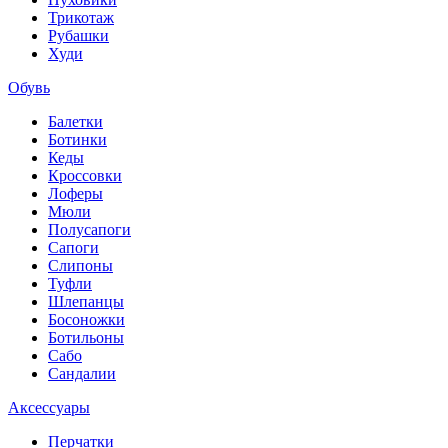
Трикотаж
Рубашки
Худи
Обувь
Балетки
Ботинки
Кеды
Кроссовки
Лоферы
Мюли
Полусапоги
Сапоги
Слипоны
Туфли
Шлепанцы
Босоножки
Ботильоны
Сабо
Сандалии
Аксессуары
Перчатки