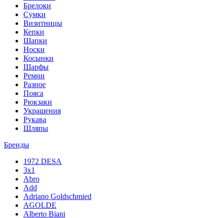
Брелоки
Сумки
Визитницы
Кепки
Шапки
Носки
Косынки
Шарфы
Ремни
Разное
Пояса
Рюкзаки
Украшения
Рукава
Шляпы
Бренды
1972 DESA
3x1
Abro
Add
Adriano Goldschmied
AGOLDE
Alberto Biani