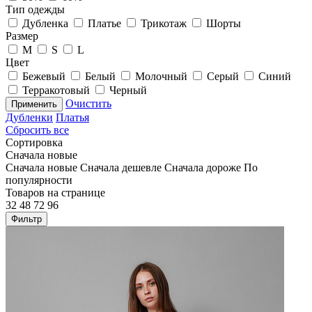
Тип одежды
Дубленка
Платье
Трикотаж
Шорты
Размер
M
S
L
Цвет
Бежевый
Белый
Молочный
Серый
Синий
Терракотовый
Черный
Очистить
Применить
Дубленки
Платья
Сбросить все
Сортировка
Сначала новые
Сначала новые
Сначала дешевле
Сначала дороже
По
популярности
Товаров на странице
32
48
72
96
Фильтр