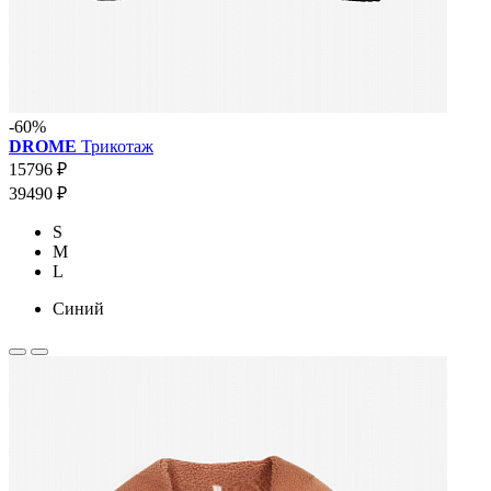
-60%
DROME
Трикотаж
15796 ₽
39490 ₽
S
M
L
Синий