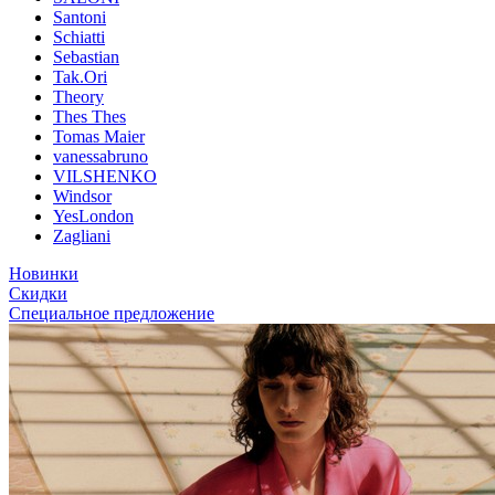
Santoni
Schiatti
Sebastian
Tak.Ori
Theory
Thes Thes
Tomas Maier
vanessabruno
VILSHENKO
Windsor
YesLondon
Zagliani
Новинки
Скидки
Специальное предложение