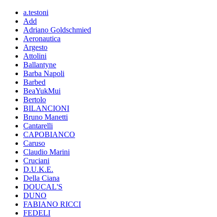
a.testoni
Add
Adriano Goldschmied
Aeronautica
Argesto
Attolini
Ballantyne
Barba Napoli
Barbed
BeaYukMui
Bertolo
BILANCIONI
Bruno Manetti
Cantarelli
CAPOBIANCO
Caruso
Claudio Marini
Cruciani
D.U.K.E.
Della Ciana
DOUCAL'S
DUNO
FABIANO RICCI
FEDELI