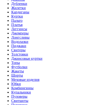
Дубленки
Жилетки
Кардиганы
Куртки
Пальто
Платья
Леггинсы
Джемперы
Лонгсливы
Водолазки
Пиджаки
Свитеры
Толстовки
Джинсовые куртки
Топы
Футболки
Жакеты
Шорты
Меховые изделия
Юбки
Комбинезоны
Купальники
Пуловеры
Свитшоты
Пуховики