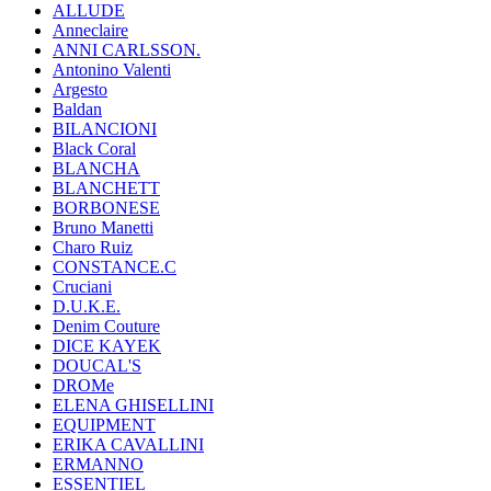
ALLUDE
Anneclaire
ANNI CARLSSON.
Antonino Valenti
Argesto
Baldan
BILANCIONI
Black Coral
BLANCHA
BLANCHETT
BORBONESE
Bruno Manetti
Charo Ruiz
CONSTANCE.C
Cruciani
D.U.K.E.
Denim Couture
DICE KAYEK
DOUCAL'S
DROMe
ELENA GHISELLINI
EQUIPMENT
ERIKA CAVALLINI
ERMANNO
ESSENTIEL