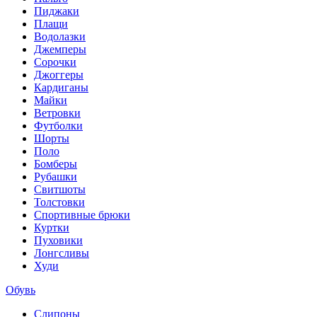
Пиджаки
Плащи
Водолазки
Джемперы
Сорочки
Джоггеры
Кардиганы
Майки
Ветровки
Футболки
Шорты
Поло
Бомберы
Рубашки
Свитшоты
Толстовки
Спортивные брюки
Куртки
Пуховики
Лонгсливы
Худи
Обувь
Слипоны