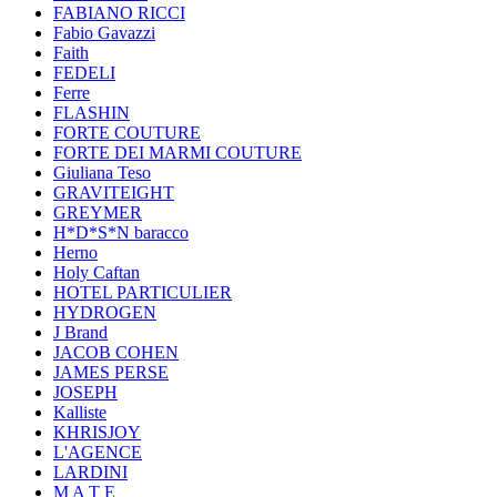
FABIANO RICCI
Fabio Gavazzi
Faith
FEDELI
Ferre
FLASHIN
FORTE COUTURE
FORTE DEI MARMI COUTURE
Giuliana Teso
GRAVITEIGHT
GREYMER
H*D*S*N baracco
Herno
Holy Caftan
HOTEL PARTICULIER
HYDROGEN
J Brand
JACOB COHEN
JAMES PERSE
JOSEPH
Kalliste
KHRISJOY
L'AGENCE
LARDINI
M A T E