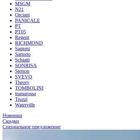
MSGM
N21
Orciani
PANICALE
PT
PT05
Regent
RICHMOND
Santoni
Sartorio
Schiatti
SONRISA
Stetson
SVEVO
Theory
TOMBOLINI
tramarossa
Truzzi
Waterville
Новинки
Скидки
Специальное предложение