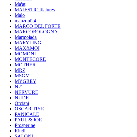
Ma'at
MAJESTIC filatures
Malo
manzoni24
MARCO DEL FORTE
MARCOBOLOGNA
Marmolada
MARYLING
MAX&MOI
MOMONI
MONTECORE
MOTHER
MRZ
MSGM
MYGREY
N21
NERVURE
NUDE
Orciani
OSCAR TIYE
PANICALE
PAUL & JOE
Prosperine
Rindi
SALONI