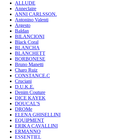
ALLUDE
Anneclaire
ANNI CARLSSON.
Antonino Valenti
Argesto
Baldan
BILANCIONI
Black Coral
BLANCHA
BLANCHETT
BORBONESE
Bruno Manetti
Charo Ruiz
CONSTANCE.C
Cruciani
D.U.K.E.
Denim Couture
DICE KAYEK
DOUCAL'S
DROMe
ELENA GHISELLINI
EQUIPMENT
ERIKA CAVALLINI
ERMANNO
ESSENTIEL