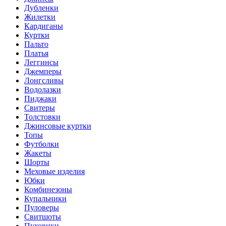
Дубленки
Жилетки
Кардиганы
Куртки
Пальто
Платья
Леггинсы
Джемперы
Лонгсливы
Водолазки
Пиджаки
Свитеры
Толстовки
Джинсовые куртки
Топы
Футболки
Жакеты
Шорты
Меховые изделия
Юбки
Комбинезоны
Купальники
Пуловеры
Свитшоты
Пуховики