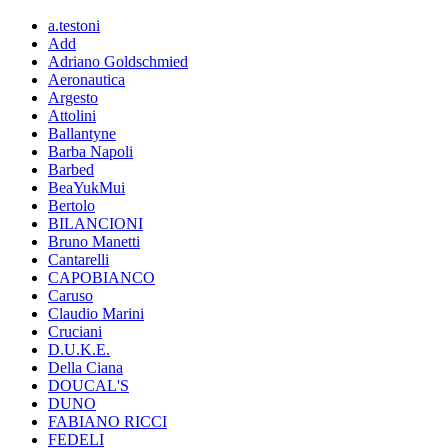
a.testoni
Add
Adriano Goldschmied
Aeronautica
Argesto
Attolini
Ballantyne
Barba Napoli
Barbed
BeaYukMui
Bertolo
BILANCIONI
Bruno Manetti
Cantarelli
CAPOBIANCO
Caruso
Claudio Marini
Cruciani
D.U.K.E.
Della Ciana
DOUCAL'S
DUNO
FABIANO RICCI
FEDELI