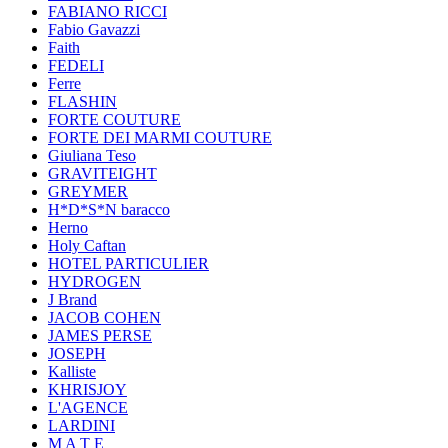
FABIANO RICCI
Fabio Gavazzi
Faith
FEDELI
Ferre
FLASHIN
FORTE COUTURE
FORTE DEI MARMI COUTURE
Giuliana Teso
GRAVITEIGHT
GREYMER
H*D*S*N baracco
Herno
Holy Caftan
HOTEL PARTICULIER
HYDROGEN
J Brand
JACOB COHEN
JAMES PERSE
JOSEPH
Kalliste
KHRISJOY
L'AGENCE
LARDINI
M A T E