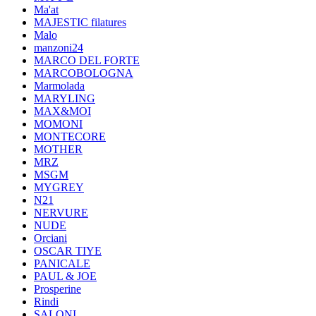
Ma'at
MAJESTIC filatures
Malo
manzoni24
MARCO DEL FORTE
MARCOBOLOGNA
Marmolada
MARYLING
MAX&MOI
MOMONI
MONTECORE
MOTHER
MRZ
MSGM
MYGREY
N21
NERVURE
NUDE
Orciani
OSCAR TIYE
PANICALE
PAUL & JOE
Prosperine
Rindi
SALONI