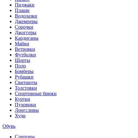
Пиджаки
Плащи
Водолазки
Джемперы
Сорочки
Джоггеры
Кардиганы
Майки
Ветровки
Футболки
Шорты
Поло
Бомберы
Рубашки
Свитшоты
Толстовки
Спортивные брюки
Куртки
Пуховики
Лонгсливы
Худи
Обувь
Слипоны