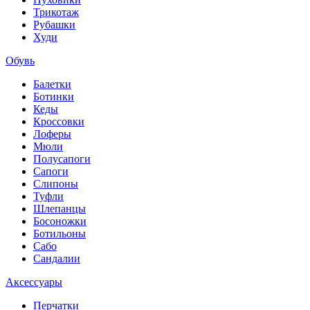
Трикотаж
Рубашки
Худи
Обувь
Балетки
Ботинки
Кеды
Кроссовки
Лоферы
Мюли
Полусапоги
Сапоги
Слипоны
Туфли
Шлепанцы
Босоножки
Ботильоны
Сабо
Сандалии
Аксессуары
Перчатки