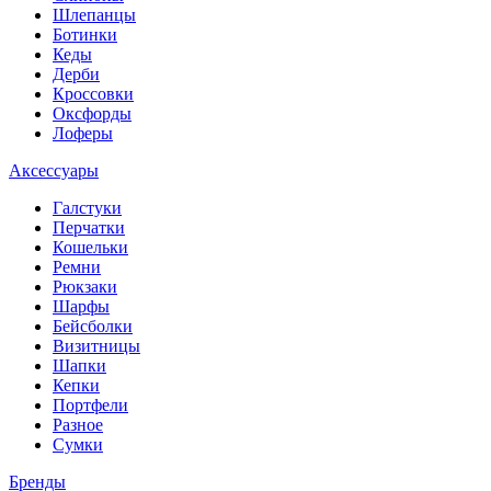
Шлепанцы
Ботинки
Кеды
Дерби
Кроссовки
Оксфорды
Лоферы
Аксессуары
Галстуки
Перчатки
Кошельки
Ремни
Рюкзаки
Шарфы
Бейсболки
Визитницы
Шапки
Кепки
Портфели
Разное
Сумки
Бренды