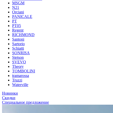
MSGM
N21
Orciani
PANICALE
PT
PT05
Regent
RICHMOND
Santoni
Sartorio
Schiatti
SONRISA
Stetson
SVEVO
Theory
TOMBOLINI
tramarossa
Truzzi
Waterville
Новинки
Скидки
Специальное предложение