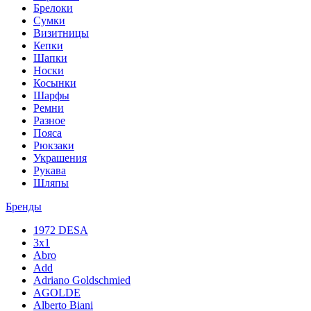
Брелоки
Сумки
Визитницы
Кепки
Шапки
Носки
Косынки
Шарфы
Ремни
Разное
Пояса
Рюкзаки
Украшения
Рукава
Шляпы
Бренды
1972 DESA
3x1
Abro
Add
Adriano Goldschmied
AGOLDE
Alberto Biani