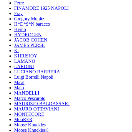
Ferre
FINAMORE 1925 NAPOLI
Fray
Gregory Munitz
H*D*S*N baracco
Herno
HYDROGEN
JACOB COHEN
JAMES PERSE
K.
KHRISJOY
LAMANO
LARDINI
LUCIANO BARBERA
Luigi Borrelli Napoli
Ma'at
Malo
MANDELLI
Marco Pescarolo
MAURIZIO BALDASSARI
MAURO OTTAVIANI
MONTECORE
MooRER
Moose Knuckles
Moose Knuckles©️