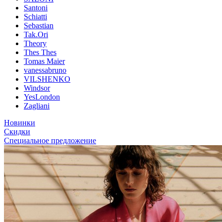
Santoni
Schiatti
Sebastian
Tak.Ori
Theory
Thes Thes
Tomas Maier
vanessabruno
VILSHENKO
Windsor
YesLondon
Zagliani
Новинки
Скидки
Специальное предложение