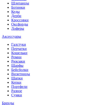
Шлепанцы
Ботинки
Кеды
Дерби
Кроссовки
Оксфорды
Лоферы
Аксессуары
Галстуки
Перчатки
Кошельки
Ремни
Рюкзаки
Шарфы
Бейсболки
Визитницы
Шапки
Кепки
Портфели
Разное
Сумки
Бренды