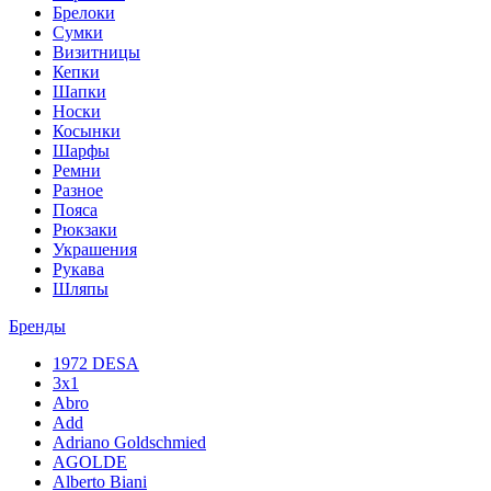
Брелоки
Сумки
Визитницы
Кепки
Шапки
Носки
Косынки
Шарфы
Ремни
Разное
Пояса
Рюкзаки
Украшения
Рукава
Шляпы
Бренды
1972 DESA
3x1
Abro
Add
Adriano Goldschmied
AGOLDE
Alberto Biani