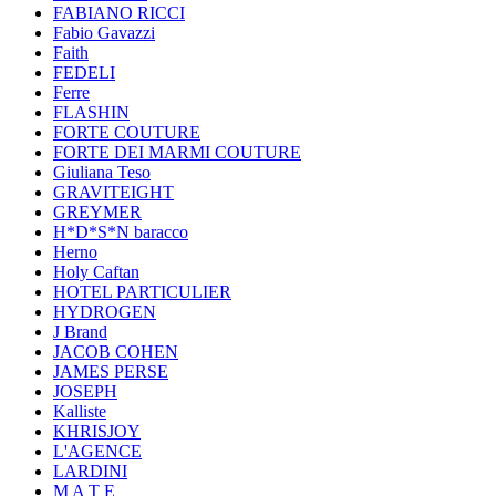
FABIANO RICCI
Fabio Gavazzi
Faith
FEDELI
Ferre
FLASHIN
FORTE COUTURE
FORTE DEI MARMI COUTURE
Giuliana Teso
GRAVITEIGHT
GREYMER
H*D*S*N baracco
Herno
Holy Caftan
HOTEL PARTICULIER
HYDROGEN
J Brand
JACOB COHEN
JAMES PERSE
JOSEPH
Kalliste
KHRISJOY
L'AGENCE
LARDINI
M A T E