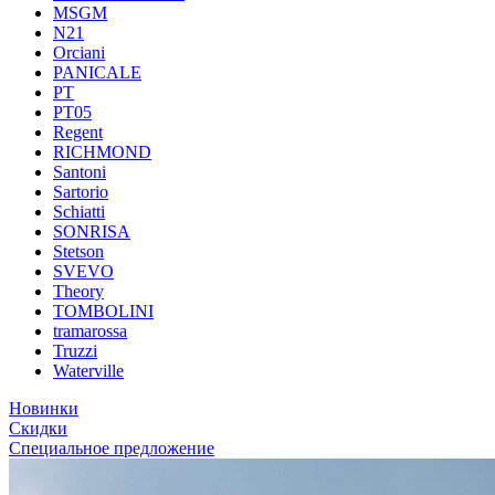
MSGM
N21
Orciani
PANICALE
PT
PT05
Regent
RICHMOND
Santoni
Sartorio
Schiatti
SONRISA
Stetson
SVEVO
Theory
TOMBOLINI
tramarossa
Truzzi
Waterville
Новинки
Скидки
Специальное предложение