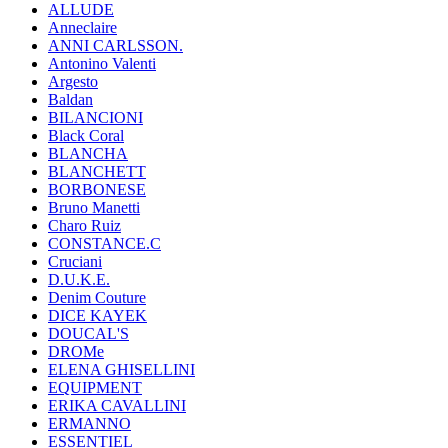
ALLUDE
Anneclaire
ANNI CARLSSON.
Antonino Valenti
Argesto
Baldan
BILANCIONI
Black Coral
BLANCHA
BLANCHETT
BORBONESE
Bruno Manetti
Charo Ruiz
CONSTANCE.C
Cruciani
D.U.K.E.
Denim Couture
DICE KAYEK
DOUCAL'S
DROMe
ELENA GHISELLINI
EQUIPMENT
ERIKA CAVALLINI
ERMANNO
ESSENTIEL