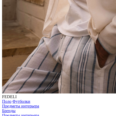
FEDELI
Поло
Футболки
Предметы интерьера
Бренды
Предметы интерьера