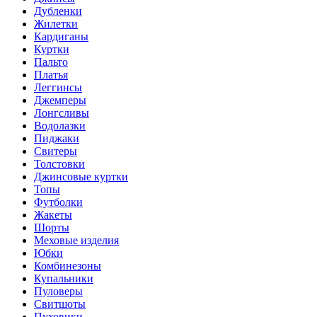
Дубленки
Жилетки
Кардиганы
Куртки
Пальто
Платья
Леггинсы
Джемперы
Лонгсливы
Водолазки
Пиджаки
Свитеры
Толстовки
Джинсовые куртки
Топы
Футболки
Жакеты
Шорты
Меховые изделия
Юбки
Комбинезоны
Купальники
Пуловеры
Свитшоты
Пуховики