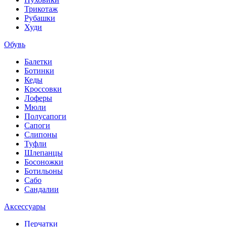
Трикотаж
Рубашки
Худи
Обувь
Балетки
Ботинки
Кеды
Кроссовки
Лоферы
Мюли
Полусапоги
Сапоги
Слипоны
Туфли
Шлепанцы
Босоножки
Ботильоны
Сабо
Сандалии
Аксессуары
Перчатки