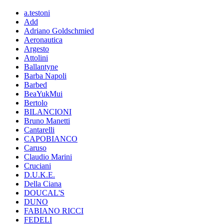
a.testoni
Add
Adriano Goldschmied
Aeronautica
Argesto
Attolini
Ballantyne
Barba Napoli
Barbed
BeaYukMui
Bertolo
BILANCIONI
Bruno Manetti
Cantarelli
CAPOBIANCO
Caruso
Claudio Marini
Cruciani
D.U.K.E.
Della Ciana
DOUCAL'S
DUNO
FABIANO RICCI
FEDELI