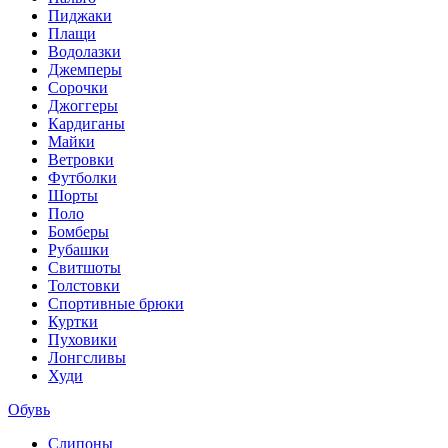
Пиджаки
Плащи
Водолазки
Джемперы
Сорочки
Джоггеры
Кардиганы
Майки
Ветровки
Футболки
Шорты
Поло
Бомберы
Рубашки
Свитшоты
Толстовки
Спортивные брюки
Куртки
Пуховики
Лонгсливы
Худи
Обувь
Слипоны