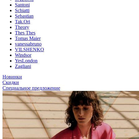
Santoni
Schiatti
Sebastian
Tak.Ori
Theory
Thes Thes
Tomas Maier
vanessabruno
VILSHENKO
Windsor
YesLondon
Zagliani
Новинки
Скидки
Специальное предложение