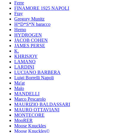
Ferre
FINAMORE 1925 NAPOLI
Fray
Gregory Munitz
H*D*S*N baracco
Herno
HYDROGEN
JACOB COHEN
JAMES PERSE
K.
KHRISJOY
LAMANO
LARDINI
LUCIANO BARBERA
Luigi Borrelli Napoli
Ma'at
Malo
MANDELLI
Marco Pescarolo
MAURIZIO BALDASSARI
MAURO OTTAVIANI
MONTECORE
MooRER
Moose Knuckles
Moose Knuckles©️