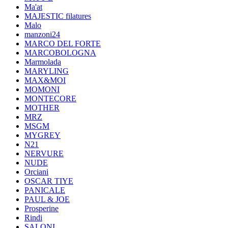
Ma'at
MAJESTIC filatures
Malo
manzoni24
MARCO DEL FORTE
MARCOBOLOGNA
Marmolada
MARYLING
MAX&MOI
MOMONI
MONTECORE
MOTHER
MRZ
MSGM
MYGREY
N21
NERVURE
NUDE
Orciani
OSCAR TIYE
PANICALE
PAUL & JOE
Prosperine
Rindi
SALONI