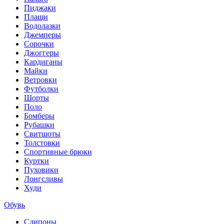
Пиджаки
Плащи
Водолазки
Джемперы
Сорочки
Джоггеры
Кардиганы
Майки
Ветровки
Футболки
Шорты
Поло
Бомберы
Рубашки
Свитшоты
Толстовки
Спортивные брюки
Куртки
Пуховики
Лонгсливы
Худи
Обувь
Слипоны