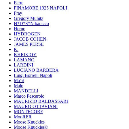
Ferre
FINAMORE 1925 NAPOLI
Fray
Gregory Munitz
H*D*S*N baracco
Herno
HYDROGEN
JACOB COHEN
JAMES PERSE
K.
KHRISJOY
LAMANO
LARDINI
LUCIANO BARBERA
Luigi Borrelli Napoli
Ma'at
Malo
MANDELLI
Marco Pescarolo
MAURIZIO BALDASSARI
MAURO OTTAVIANI
MONTECORE
MooRER
Moose Knuckles
Moose Knuckles©️