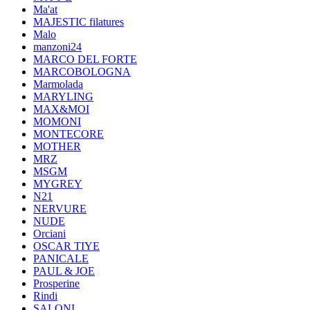
Ma'at
MAJESTIC filatures
Malo
manzoni24
MARCO DEL FORTE
MARCOBOLOGNA
Marmolada
MARYLING
MAX&MOI
MOMONI
MONTECORE
MOTHER
MRZ
MSGM
MYGREY
N21
NERVURE
NUDE
Orciani
OSCAR TIYE
PANICALE
PAUL & JOE
Prosperine
Rindi
SALONI