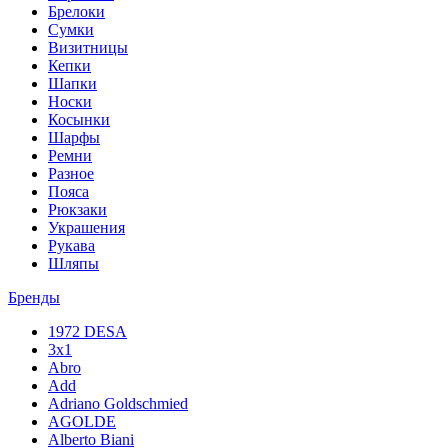
Брелоки
Сумки
Визитницы
Кепки
Шапки
Носки
Косынки
Шарфы
Ремни
Разное
Пояса
Рюкзаки
Украшения
Рукава
Шляпы
Бренды
1972 DESA
3x1
Abro
Add
Adriano Goldschmied
AGOLDE
Alberto Biani