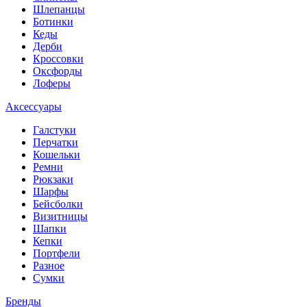
Шлепанцы
Ботинки
Кеды
Дерби
Кроссовки
Оксфорды
Лоферы
Аксессуары
Галстуки
Перчатки
Кошельки
Ремни
Рюкзаки
Шарфы
Бейсболки
Визитницы
Шапки
Кепки
Портфели
Разное
Сумки
Бренды