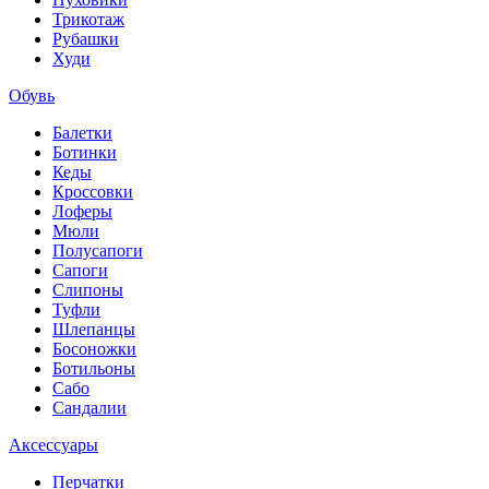
Трикотаж
Рубашки
Худи
Обувь
Балетки
Ботинки
Кеды
Кроссовки
Лоферы
Мюли
Полусапоги
Сапоги
Слипоны
Туфли
Шлепанцы
Босоножки
Ботильоны
Сабо
Сандалии
Аксессуары
Перчатки