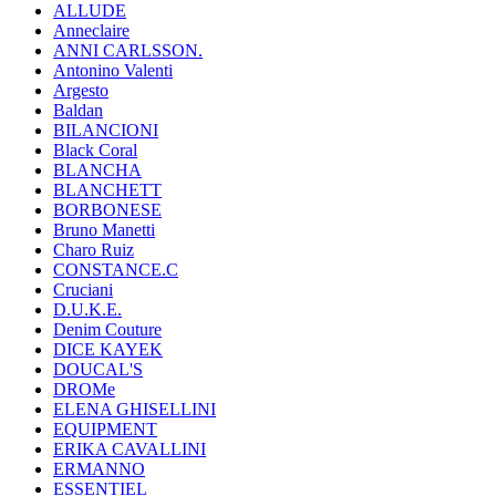
ALLUDE
Anneclaire
ANNI CARLSSON.
Antonino Valenti
Argesto
Baldan
BILANCIONI
Black Coral
BLANCHA
BLANCHETT
BORBONESE
Bruno Manetti
Charo Ruiz
CONSTANCE.C
Cruciani
D.U.K.E.
Denim Couture
DICE KAYEK
DOUCAL'S
DROMe
ELENA GHISELLINI
EQUIPMENT
ERIKA CAVALLINI
ERMANNO
ESSENTIEL