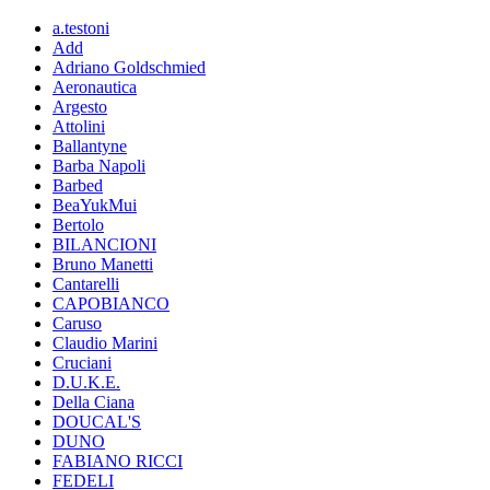
a.testoni
Add
Adriano Goldschmied
Aeronautica
Argesto
Attolini
Ballantyne
Barba Napoli
Barbed
BeaYukMui
Bertolo
BILANCIONI
Bruno Manetti
Cantarelli
CAPOBIANCO
Caruso
Claudio Marini
Cruciani
D.U.K.E.
Della Ciana
DOUCAL'S
DUNO
FABIANO RICCI
FEDELI