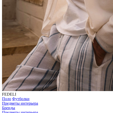
FEDELI
Поло
Футболки
Предметы интерьера
Бренды
Предметы интерьера