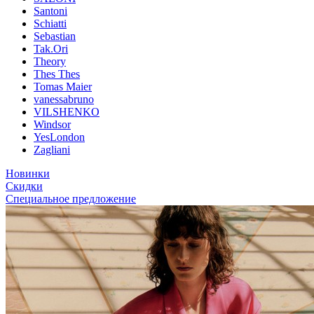
Santoni
Schiatti
Sebastian
Tak.Ori
Theory
Thes Thes
Tomas Maier
vanessabruno
VILSHENKO
Windsor
YesLondon
Zagliani
Новинки
Скидки
Специальное предложение