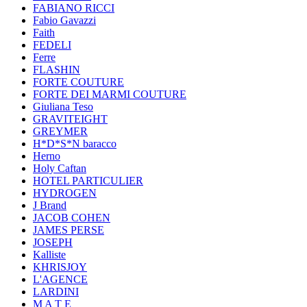
FABIANO RICCI
Fabio Gavazzi
Faith
FEDELI
Ferre
FLASHIN
FORTE COUTURE
FORTE DEI MARMI COUTURE
Giuliana Teso
GRAVITEIGHT
GREYMER
H*D*S*N baracco
Herno
Holy Caftan
HOTEL PARTICULIER
HYDROGEN
J Brand
JACOB COHEN
JAMES PERSE
JOSEPH
Kalliste
KHRISJOY
L'AGENCE
LARDINI
M A T E