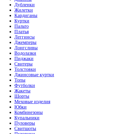
Дубленки
Жилетки
Кардиганы
Куртки
Пальто
Платья
Леггинсы
Джемперы
Лонгсливы
Водолазки
Пиджаки
Свитеры
Толстовки
Джинсовые куртки
Топы
Футболки
Жакеты
Шорты
Меховые изделия
Юбки
Комбинезоны
Купальники
Пуловеры
Свитшоты
Пуховики