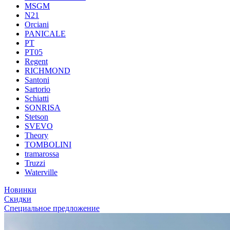
MSGM
N21
Orciani
PANICALE
PT
PT05
Regent
RICHMOND
Santoni
Sartorio
Schiatti
SONRISA
Stetson
SVEVO
Theory
TOMBOLINI
tramarossa
Truzzi
Waterville
Новинки
Скидки
Специальное предложение