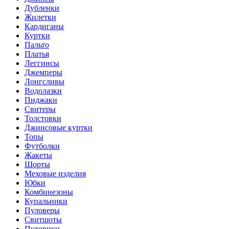
Дубленки
Жилетки
Кардиганы
Куртки
Пальто
Платья
Леггинсы
Джемперы
Лонгсливы
Водолазки
Пиджаки
Свитеры
Толстовки
Джинсовые куртки
Топы
Футболки
Жакеты
Шорты
Меховые изделия
Юбки
Комбинезоны
Купальники
Пуловеры
Свитшоты
Пуховики