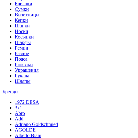
Брелоки
Сумки
Визитницы
Кепки
Шапки
Носки
Косынки
Шарфы
Ремни
Разное
Пояса
Рюкзаки
Украшения
Рукава
Шляпы
Бренды
1972 DESA
3x1
Abro
Add
Adriano Goldschmied
AGOLDE
Alberto Biani