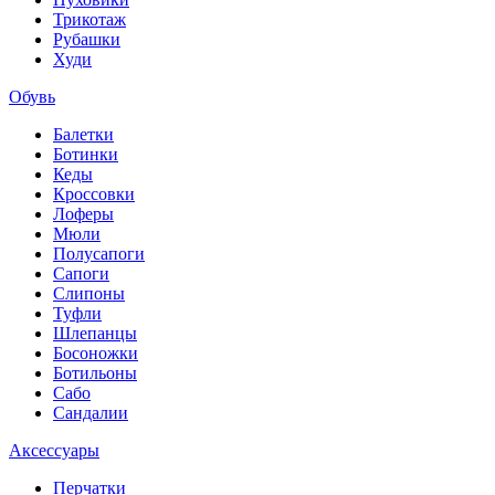
Трикотаж
Рубашки
Худи
Обувь
Балетки
Ботинки
Кеды
Кроссовки
Лоферы
Мюли
Полусапоги
Сапоги
Слипоны
Туфли
Шлепанцы
Босоножки
Ботильоны
Сабо
Сандалии
Аксессуары
Перчатки