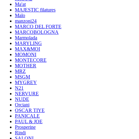
Ma'at
MAJESTIC filatures
Malo
manzoni24
MARCO DEL FORTE
MARCOBOLOGNA
Marmolada
MARYLING
MAX&MOI
MOMONI
MONTECORE
MOTHER
MRZ
MSGM
MYGREY
N21
NERVURE
NUDE
Orciani
OSCAR TIYE
PANICALE
PAUL & JOE
Prosperine
Rindi
SALONI