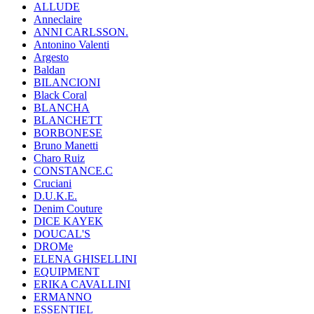
ALLUDE
Anneclaire
ANNI CARLSSON.
Antonino Valenti
Argesto
Baldan
BILANCIONI
Black Coral
BLANCHA
BLANCHETT
BORBONESE
Bruno Manetti
Charo Ruiz
CONSTANCE.C
Cruciani
D.U.K.E.
Denim Couture
DICE KAYEK
DOUCAL'S
DROMe
ELENA GHISELLINI
EQUIPMENT
ERIKA CAVALLINI
ERMANNO
ESSENTIEL