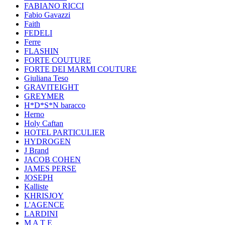
FABIANO RICCI
Fabio Gavazzi
Faith
FEDELI
Ferre
FLASHIN
FORTE COUTURE
FORTE DEI MARMI COUTURE
Giuliana Teso
GRAVITEIGHT
GREYMER
H*D*S*N baracco
Herno
Holy Caftan
HOTEL PARTICULIER
HYDROGEN
J Brand
JACOB COHEN
JAMES PERSE
JOSEPH
Kalliste
KHRISJOY
L'AGENCE
LARDINI
M A T E