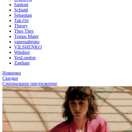
Santoni
Schiatti
Sebastian
Tak.Ori
Theory
Thes Thes
Tomas Maier
vanessabruno
VILSHENKO
Windsor
YesLondon
Zagliani
Новинки
Скидки
Специальное предложение