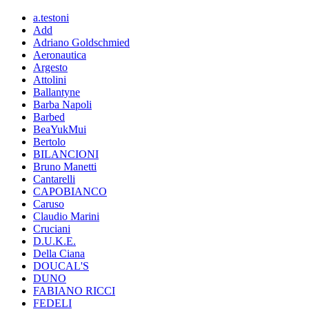
a.testoni
Add
Adriano Goldschmied
Aeronautica
Argesto
Attolini
Ballantyne
Barba Napoli
Barbed
BeaYukMui
Bertolo
BILANCIONI
Bruno Manetti
Cantarelli
CAPOBIANCO
Caruso
Claudio Marini
Cruciani
D.U.K.E.
Della Ciana
DOUCAL'S
DUNO
FABIANO RICCI
FEDELI