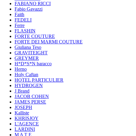
FABIANO RICCI
Fabio Gavazzi
Faith
FEDELI
Ferre
FLASHIN
FORTE COUTURE
FORTE DEI MARMI COUTURE
Giuliana Teso
GRAVITEIGHT
GREYMER
H*D*S*N baracco
Herno
Holy Caftan
HOTEL PARTICULIER
HYDROGEN
J Brand
JACOB COHEN
JAMES PERSE
JOSEPH
Kalliste
KHRISJOY
L'AGENCE
LARDINI
M A T E