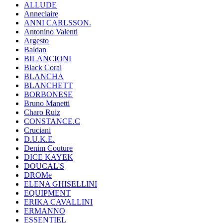
ALLUDE
Anneclaire
ANNI CARLSSON.
Antonino Valenti
Argesto
Baldan
BILANCIONI
Black Coral
BLANCHA
BLANCHETT
BORBONESE
Bruno Manetti
Charo Ruiz
CONSTANCE.C
Cruciani
D.U.K.E.
Denim Couture
DICE KAYEK
DOUCAL'S
DROMe
ELENA GHISELLINI
EQUIPMENT
ERIKA CAVALLINI
ERMANNO
ESSENTIEL