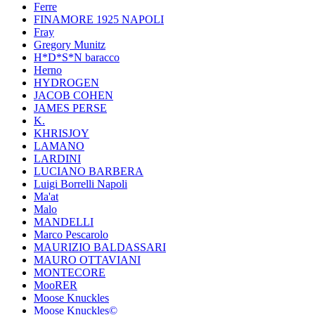
Ferre
FINAMORE 1925 NAPOLI
Fray
Gregory Munitz
H*D*S*N baracco
Herno
HYDROGEN
JACOB COHEN
JAMES PERSE
K.
KHRISJOY
LAMANO
LARDINI
LUCIANO BARBERA
Luigi Borrelli Napoli
Ma'at
Malo
MANDELLI
Marco Pescarolo
MAURIZIO BALDASSARI
MAURO OTTAVIANI
MONTECORE
MooRER
Moose Knuckles
Moose Knuckles©️