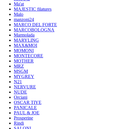
Ma'at
MAJESTIC filatures
Malo
manzoni24
MARCO DEL FORTE
MARCOBOLOGNA
Marmolada
MARYLING
MAX&MOI
MOMONI
MONTECORE
MOTHER
MRZ
MSGM
MYGREY
N21
NERVURE
NUDE
Orciani
OSCAR TIYE
PANICALE
PAUL & JOE
Prosperine
Rindi
SALONI