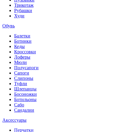
Трикотаж
Рубашки
Худи
Обувь
Балетки
Ботинки
Кеды
Кроссовки
Лоферы
Мюли
Полусапоги
Сапоги
Слипоны
Туфли
Шлепанцы
Босоножки
Ботильоны
Сабо
Сандалии
Аксессуары
Перчатки