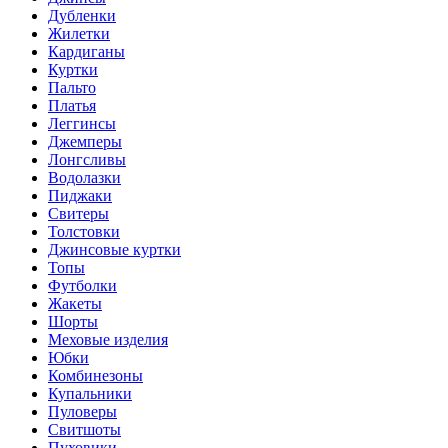
Дубленки
Жилетки
Кардиганы
Куртки
Пальто
Платья
Леггинсы
Джемперы
Лонгсливы
Водолазки
Пиджаки
Свитеры
Толстовки
Джинсовые куртки
Топы
Футболки
Жакеты
Шорты
Меховые изделия
Юбки
Комбинезоны
Купальники
Пуловеры
Свитшоты
Пуховики