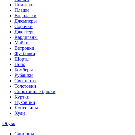
Пиджаки
Плащи
Водолазки
Джемперы
Сорочки
Джоггеры
Кардиганы
Майки
Ветровки
Футболки
Шорты
Поло
Бомберы
Рубашки
Свитшоты
Толстовки
Спортивные брюки
Куртки
Пуховики
Лонгсливы
Худи
Обувь
Слипоны