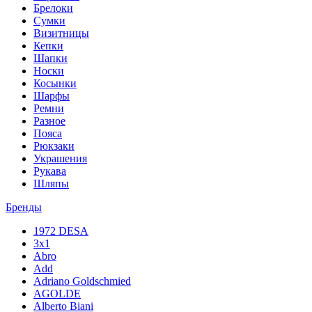
Брелоки
Сумки
Визитницы
Кепки
Шапки
Носки
Косынки
Шарфы
Ремни
Разное
Пояса
Рюкзаки
Украшения
Рукава
Шляпы
Бренды
1972 DESA
3x1
Abro
Add
Adriano Goldschmied
AGOLDE
Alberto Biani