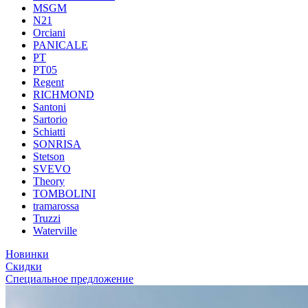
MSGM
N21
Orciani
PANICALE
PT
PT05
Regent
RICHMOND
Santoni
Sartorio
Schiatti
SONRISA
Stetson
SVEVO
Theory
TOMBOLINI
tramarossa
Truzzi
Waterville
Новинки
Скидки
Специальное предложение