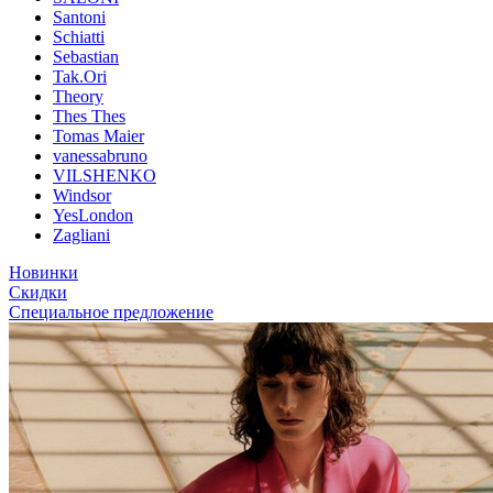
Santoni
Schiatti
Sebastian
Tak.Ori
Theory
Thes Thes
Tomas Maier
vanessabruno
VILSHENKO
Windsor
YesLondon
Zagliani
Новинки
Скидки
Специальное предложение