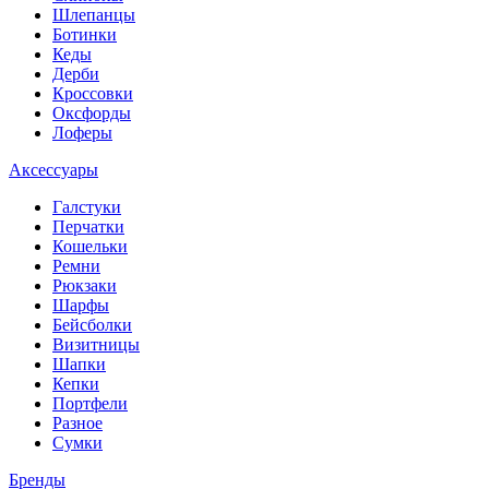
Шлепанцы
Ботинки
Кеды
Дерби
Кроссовки
Оксфорды
Лоферы
Аксессуары
Галстуки
Перчатки
Кошельки
Ремни
Рюкзаки
Шарфы
Бейсболки
Визитницы
Шапки
Кепки
Портфели
Разное
Сумки
Бренды