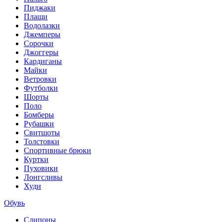
Пиджаки
Плащи
Водолазки
Джемперы
Сорочки
Джоггеры
Кардиганы
Майки
Ветровки
Футболки
Шорты
Поло
Бомберы
Рубашки
Свитшоты
Толстовки
Спортивные брюки
Куртки
Пуховики
Лонгсливы
Худи
Обувь
Слипоны