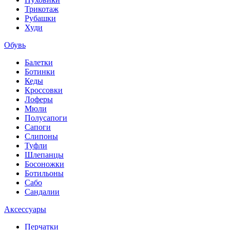
Трикотаж
Рубашки
Худи
Обувь
Балетки
Ботинки
Кеды
Кроссовки
Лоферы
Мюли
Полусапоги
Сапоги
Слипоны
Туфли
Шлепанцы
Босоножки
Ботильоны
Сабо
Сандалии
Аксессуары
Перчатки