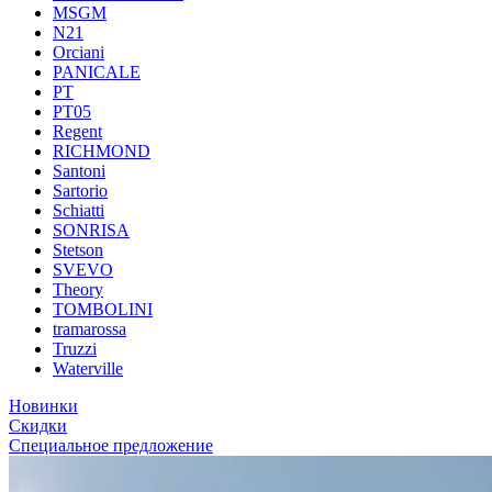
MSGM
N21
Orciani
PANICALE
PT
PT05
Regent
RICHMOND
Santoni
Sartorio
Schiatti
SONRISA
Stetson
SVEVO
Theory
TOMBOLINI
tramarossa
Truzzi
Waterville
Новинки
Скидки
Специальное предложение