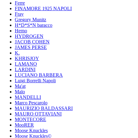
Ferre
FINAMORE 1925 NAPOLI
Fray
Gregory Munitz
H*D*S*N baracco
Herno
HYDROGEN
JACOB COHEN
JAMES PERSE
K.
KHRISJOY
LAMANO
LARDINI
LUCIANO BARBERA
Luigi Borrelli Napoli
Ma'at
Malo
MANDELLI
Marco Pescarolo
MAURIZIO BALDASSARI
MAURO OTTAVIANI
MONTECORE
MooRER
Moose Knuckles
Moose Knuckles©️