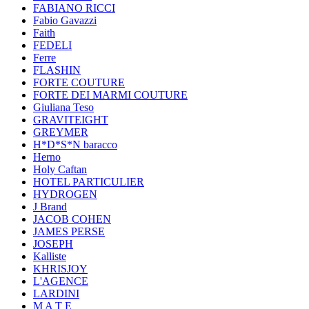
FABIANO RICCI
Fabio Gavazzi
Faith
FEDELI
Ferre
FLASHIN
FORTE COUTURE
FORTE DEI MARMI COUTURE
Giuliana Teso
GRAVITEIGHT
GREYMER
H*D*S*N baracco
Herno
Holy Caftan
HOTEL PARTICULIER
HYDROGEN
J Brand
JACOB COHEN
JAMES PERSE
JOSEPH
Kalliste
KHRISJOY
L'AGENCE
LARDINI
M A T E