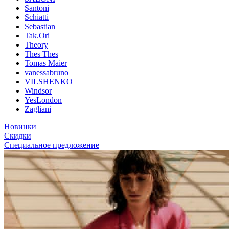
Santoni
Schiatti
Sebastian
Tak.Ori
Theory
Thes Thes
Tomas Maier
vanessabruno
VILSHENKO
Windsor
YesLondon
Zagliani
Новинки
Скидки
Специальное предложение