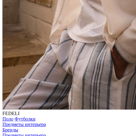
FEDELI
Поло
Футболки
Предметы интерьера
Бренды
Предметы интерьера