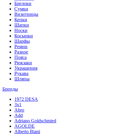
Брелоки
Сумки
Визитницы
Кепки
Шапки
Носки
Косынки
Шарфы
Ремни
Разное
Пояса
Рюкзаки
Украшения
Рукава
Шляпы
Бренды
1972 DESA
3x1
Abro
Add
Adriano Goldschmied
AGOLDE
Alberto Biani