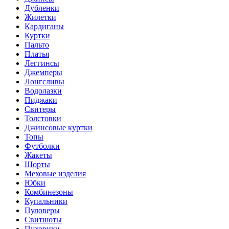
Дубленки
Жилетки
Кардиганы
Куртки
Пальто
Платья
Леггинсы
Джемперы
Лонгсливы
Водолазки
Пиджаки
Свитеры
Толстовки
Джинсовые куртки
Топы
Футболки
Жакеты
Шорты
Меховые изделия
Юбки
Комбинезоны
Купальники
Пуловеры
Свитшоты
Пуховики