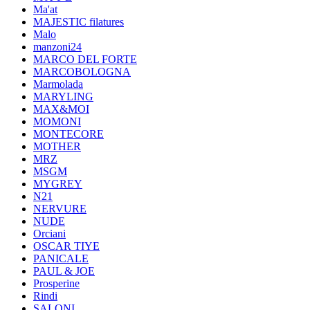
Ma'at
MAJESTIC filatures
Malo
manzoni24
MARCO DEL FORTE
MARCOBOLOGNA
Marmolada
MARYLING
MAX&MOI
MOMONI
MONTECORE
MOTHER
MRZ
MSGM
MYGREY
N21
NERVURE
NUDE
Orciani
OSCAR TIYE
PANICALE
PAUL & JOE
Prosperine
Rindi
SALONI