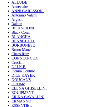
ALLUDE
Anneclaire
ANNI CARLSSON.
Antonino Valenti
Argesto
Baldan
BILANCIONI
Black Coral
BLANCHA
BLANCHETT
BORBONESE
Bruno Manetti
Charo Ruiz
CONSTANCE.C
Cruciani
D.U.K.E.
Denim Couture
DICE KAYEK
DOUCAL'S
DROMe
ELENA GHISELLINI
EQUIPMENT
ERIKA CAVALLINI
ERMANNO
ESSENTIEL