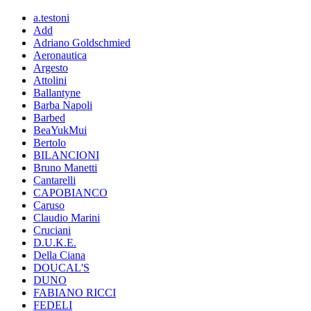
a.testoni
Add
Adriano Goldschmied
Aeronautica
Argesto
Attolini
Ballantyne
Barba Napoli
Barbed
BeaYukMui
Bertolo
BILANCIONI
Bruno Manetti
Cantarelli
CAPOBIANCO
Caruso
Claudio Marini
Cruciani
D.U.K.E.
Della Ciana
DOUCAL'S
DUNO
FABIANO RICCI
FEDELI