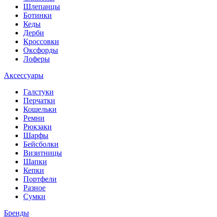
Шлепанцы
Ботинки
Кеды
Дерби
Кроссовки
Оксфорды
Лоферы
Аксессуары
Галстуки
Перчатки
Кошельки
Ремни
Рюкзаки
Шарфы
Бейсболки
Визитницы
Шапки
Кепки
Портфели
Разное
Сумки
Бренды