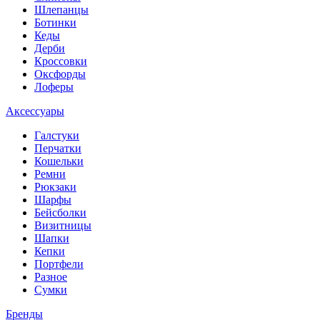
Шлепанцы
Ботинки
Кеды
Дерби
Кроссовки
Оксфорды
Лоферы
Аксессуары
Галстуки
Перчатки
Кошельки
Ремни
Рюкзаки
Шарфы
Бейсболки
Визитницы
Шапки
Кепки
Портфели
Разное
Сумки
Бренды