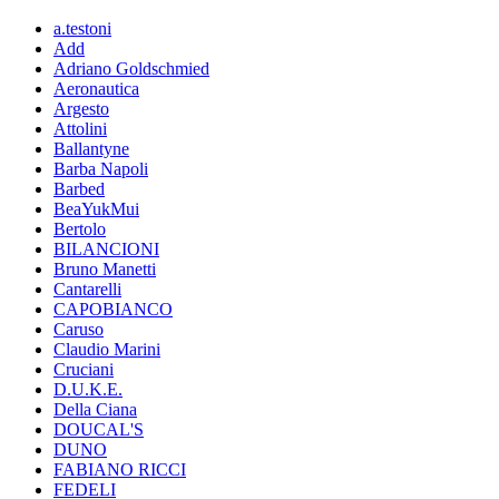
a.testoni
Add
Adriano Goldschmied
Aeronautica
Argesto
Attolini
Ballantyne
Barba Napoli
Barbed
BeaYukMui
Bertolo
BILANCIONI
Bruno Manetti
Cantarelli
CAPOBIANCO
Caruso
Claudio Marini
Cruciani
D.U.K.E.
Della Ciana
DOUCAL'S
DUNO
FABIANO RICCI
FEDELI