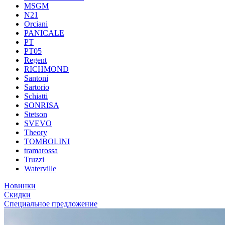
MSGM
N21
Orciani
PANICALE
PT
PT05
Regent
RICHMOND
Santoni
Sartorio
Schiatti
SONRISA
Stetson
SVEVO
Theory
TOMBOLINI
tramarossa
Truzzi
Waterville
Новинки
Скидки
Специальное предложение