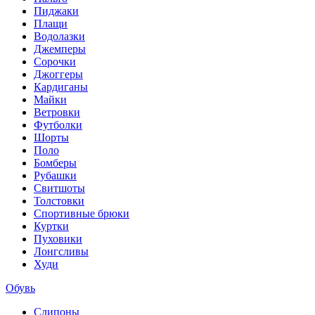
Пиджаки
Плащи
Водолазки
Джемперы
Сорочки
Джоггеры
Кардиганы
Майки
Ветровки
Футболки
Шорты
Поло
Бомберы
Рубашки
Свитшоты
Толстовки
Спортивные брюки
Куртки
Пуховики
Лонгсливы
Худи
Обувь
Слипоны