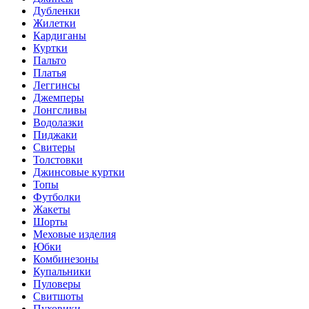
Дубленки
Жилетки
Кардиганы
Куртки
Пальто
Платья
Леггинсы
Джемперы
Лонгсливы
Водолазки
Пиджаки
Свитеры
Толстовки
Джинсовые куртки
Топы
Футболки
Жакеты
Шорты
Меховые изделия
Юбки
Комбинезоны
Купальники
Пуловеры
Свитшоты
Пуховики