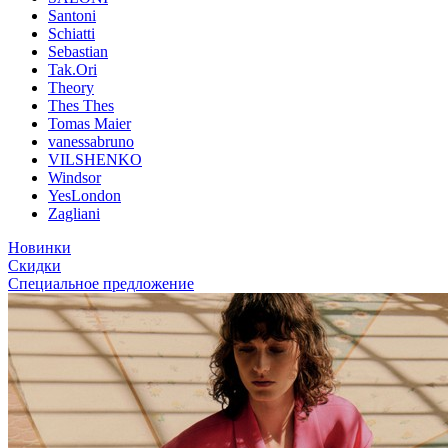
Santoni
Schiatti
Sebastian
Tak.Ori
Theory
Thes Thes
Tomas Maier
vanessabruno
VILSHENKO
Windsor
YesLondon
Zagliani
Новинки
Скидки
Специальное предложение