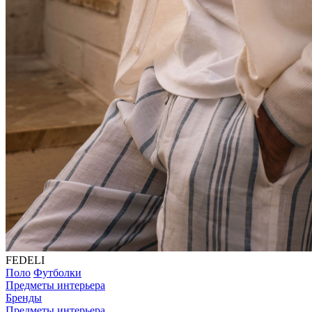
FEDELI
Поло
Футболки
Предметы интерьера
Бренды
Предметы интерьера