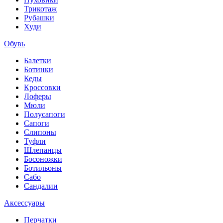
Трикотаж
Рубашки
Худи
Обувь
Балетки
Ботинки
Кеды
Кроссовки
Лоферы
Мюли
Полусапоги
Сапоги
Слипоны
Туфли
Шлепанцы
Босоножки
Ботильоны
Сабо
Сандалии
Аксессуары
Перчатки