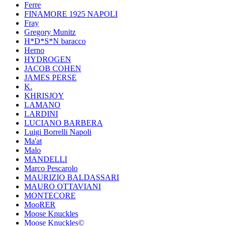
Ferre
FINAMORE 1925 NAPOLI
Fray
Gregory Munitz
H*D*S*N baracco
Herno
HYDROGEN
JACOB COHEN
JAMES PERSE
K.
KHRISJOY
LAMANO
LARDINI
LUCIANO BARBERA
Luigi Borrelli Napoli
Ma'at
Malo
MANDELLI
Marco Pescarolo
MAURIZIO BALDASSARI
MAURO OTTAVIANI
MONTECORE
MooRER
Moose Knuckles
Moose Knuckles©️