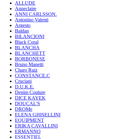
ALLUDE
Anneclaire
ANNI CARLSSON.
Antonino Valenti
Argesto
Baldan
BILANCIONI
Black Coral
BLANCHA
BLANCHETT
BORBONESE
Bruno Manetti
Charo Ruiz
CONSTANCE.C
Cruciani
D.U.K.E.
Denim Couture
DICE KAYEK
DOUCAL'S
DROMe
ELENA GHISELLINI
EQUIPMENT
ERIKA CAVALLINI
ERMANNO
ESSENTIEL