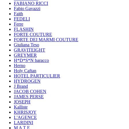
FABIANO RICCI
Fabio Gavazzi
Faith
FEDELI
Ferre
FLASHIN
FORTE COUTURE
FORTE DEI MARMI COUTURE
Giuliana Teso
GRAVITEIGHT
GREYMER
H*D*S*N baracco
Herno
Holy Caftan
HOTEL PARTICULIER
HYDROGEN
J Brand
JACOB COHEN
JAMES PERSE
JOSEPH
Kalliste
KHRISJOY
L'AGENCE
LARDINI
M A T E