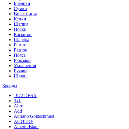
Брелоки
Сумки
Визитницы
Кепки
Шапки
Носки
Косынки
Шарфы
Ремни
Разное
Пояса
Рюкзаки
Украшения
Рукава
Шляпы
Бренды
1972 DESA
3x1
Abro
Add
Adriano Goldschmied
AGOLDE
Alberto Biani