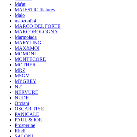
Ma'at
MAJESTIC filatures
Malo
manzoni24
MARCO DEL FORTE
MARCOBOLOGNA
Marmolada
MARYLING
MAX&MOI
MOMONI
MONTECORE
MOTHER
MRZ
MSGM
MYGREY
N21
NERVURE
NUDE
Orciani
OSCAR TIYE
PANICALE
PAUL & JOE
Prosperine
Rindi
SALONI