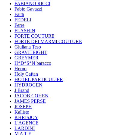
FABIANO RICCI
Fabio Gavazzi
Faith
FEDELI
Ferre
FLASHIN
FORTE COUTURE
FORTE DEI MARMI COUTURE
Giuliana Teso
GRAVITEIGHT
GREYMER
H*D*S*N baracco
Herno
Holy Caftan
HOTEL PARTICULIER
HYDROGEN
J Brand
JACOB COHEN
JAMES PERSE
JOSEPH
Kalliste
KHRISJOY
L'AGENCE
LARDINI
M A T E