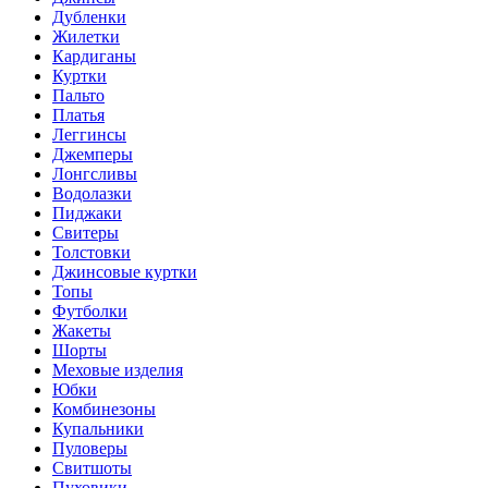
Дубленки
Жилетки
Кардиганы
Куртки
Пальто
Платья
Леггинсы
Джемперы
Лонгсливы
Водолазки
Пиджаки
Свитеры
Толстовки
Джинсовые куртки
Топы
Футболки
Жакеты
Шорты
Меховые изделия
Юбки
Комбинезоны
Купальники
Пуловеры
Свитшоты
Пуховики