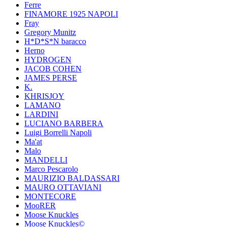
Ferre
FINAMORE 1925 NAPOLI
Fray
Gregory Munitz
H*D*S*N baracco
Herno
HYDROGEN
JACOB COHEN
JAMES PERSE
K.
KHRISJOY
LAMANO
LARDINI
LUCIANO BARBERA
Luigi Borrelli Napoli
Ma'at
Malo
MANDELLI
Marco Pescarolo
MAURIZIO BALDASSARI
MAURO OTTAVIANI
MONTECORE
MooRER
Moose Knuckles
Moose Knuckles©️