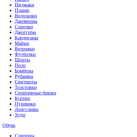
Пиджаки
Плащи
Водолазки
Джемперы
Сорочки
Джоггеры
Кардиганы
Майки
Ветровки
Футболки
Шорты
Поло
Бомберы
Рубашки
Свитшоты
Толстовки
Спортивные брюки
Куртки
Пуховики
Лонгсливы
Худи
Обувь
Слипоны