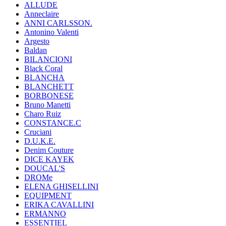
ALLUDE
Anneclaire
ANNI CARLSSON.
Antonino Valenti
Argesto
Baldan
BILANCIONI
Black Coral
BLANCHA
BLANCHETT
BORBONESE
Bruno Manetti
Charo Ruiz
CONSTANCE.C
Cruciani
D.U.K.E.
Denim Couture
DICE KAYEK
DOUCAL'S
DROMe
ELENA GHISELLINI
EQUIPMENT
ERIKA CAVALLINI
ERMANNO
ESSENTIEL