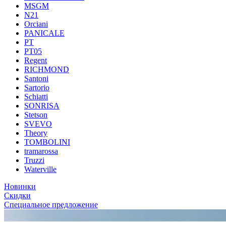
MSGM
N21
Orciani
PANICALE
PT
PT05
Regent
RICHMOND
Santoni
Sartorio
Schiatti
SONRISA
Stetson
SVEVO
Theory
TOMBOLINI
tramarossa
Truzzi
Waterville
Новинки
Скидки
Специальное предложение