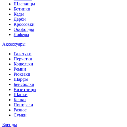
Шлепанцы
Ботинки
Кеды
Дерби
Кроссовки
Оксфорды
Лоферы
Аксессуары
Галстуки
Перчатки
Кошельки
Ремни
Рюкзаки
Шарфы
Бейсболки
Визитницы
Шапки
Кепки
Портфели
Разное
Сумки
Бренды