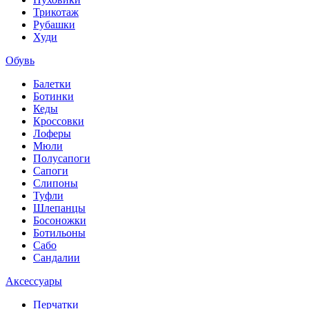
Трикотаж
Рубашки
Худи
Обувь
Балетки
Ботинки
Кеды
Кроссовки
Лоферы
Мюли
Полусапоги
Сапоги
Слипоны
Туфли
Шлепанцы
Босоножки
Ботильоны
Сабо
Сандалии
Аксессуары
Перчатки