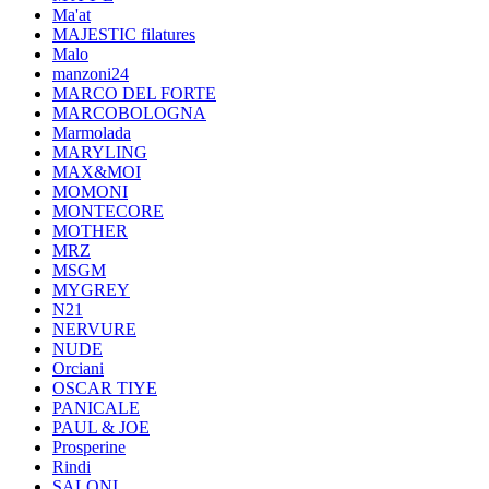
Ma'at
MAJESTIC filatures
Malo
manzoni24
MARCO DEL FORTE
MARCOBOLOGNA
Marmolada
MARYLING
MAX&MOI
MOMONI
MONTECORE
MOTHER
MRZ
MSGM
MYGREY
N21
NERVURE
NUDE
Orciani
OSCAR TIYE
PANICALE
PAUL & JOE
Prosperine
Rindi
SALONI