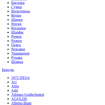
Брелоки
Сумки
Визитницы
Кепки
Шапки
Носки
Косынки
Шарфы
Ремни
Разное
Пояса
Рюкзаки
Украшения
Рукава
Шляпы
Бренды
1972 DESA
3x1
Abro
Add
Adriano Goldschmied
AGOLDE
Alberto Biani