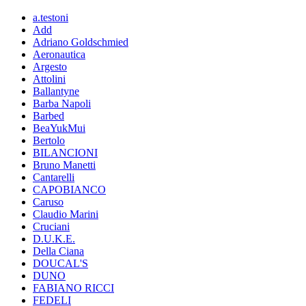
a.testoni
Add
Adriano Goldschmied
Aeronautica
Argesto
Attolini
Ballantyne
Barba Napoli
Barbed
BeaYukMui
Bertolo
BILANCIONI
Bruno Manetti
Cantarelli
CAPOBIANCO
Caruso
Claudio Marini
Cruciani
D.U.K.E.
Della Ciana
DOUCAL'S
DUNO
FABIANO RICCI
FEDELI