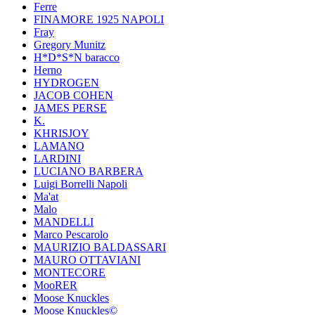
Ferre
FINAMORE 1925 NAPOLI
Fray
Gregory Munitz
H*D*S*N baracco
Herno
HYDROGEN
JACOB COHEN
JAMES PERSE
K.
KHRISJOY
LAMANO
LARDINI
LUCIANO BARBERA
Luigi Borrelli Napoli
Ma'at
Malo
MANDELLI
Marco Pescarolo
MAURIZIO BALDASSARI
MAURO OTTAVIANI
MONTECORE
MooRER
Moose Knuckles
Moose Knuckles©️