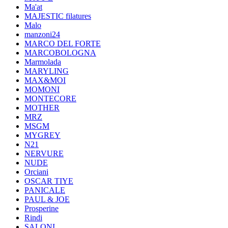
Ma'at
MAJESTIC filatures
Malo
manzoni24
MARCO DEL FORTE
MARCOBOLOGNA
Marmolada
MARYLING
MAX&MOI
MOMONI
MONTECORE
MOTHER
MRZ
MSGM
MYGREY
N21
NERVURE
NUDE
Orciani
OSCAR TIYE
PANICALE
PAUL & JOE
Prosperine
Rindi
SALONI