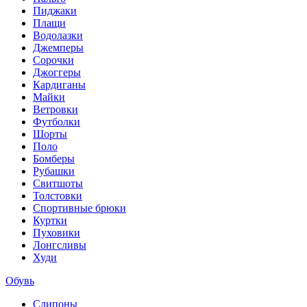
Пиджаки
Плащи
Водолазки
Джемперы
Сорочки
Джоггеры
Кардиганы
Майки
Ветровки
Футболки
Шорты
Поло
Бомберы
Рубашки
Свитшоты
Толстовки
Спортивные брюки
Куртки
Пуховики
Лонгсливы
Худи
Обувь
Слипоны