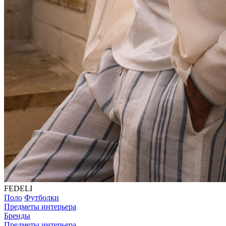
FEDELI
Поло
Футболки
Предметы интерьера
Бренды
Предметы интерьера