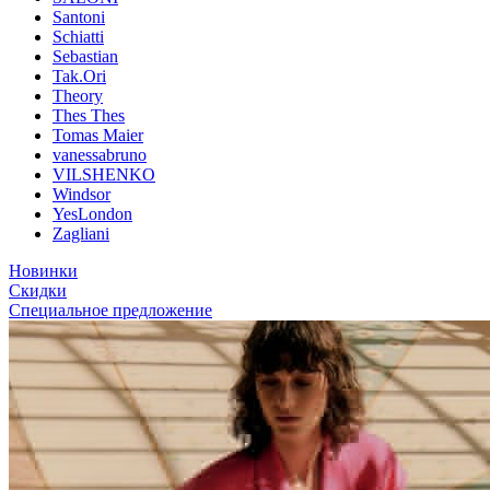
Santoni
Schiatti
Sebastian
Tak.Ori
Theory
Thes Thes
Tomas Maier
vanessabruno
VILSHENKO
Windsor
YesLondon
Zagliani
Новинки
Скидки
Специальное предложение