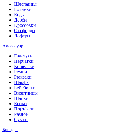
Шлепанцы
Ботинки
Кеды
Дерби
Кроссовки
Оксфорды
Лоферы
Аксессуары
Галстуки
Перчатки
Кошельки
Ремни
Рюкзаки
Шарфы
Бейсболки
Визитницы
Шапки
Кепки
Портфели
Разное
Сумки
Бренды