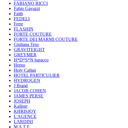
FABIANO RICCI
Fabio Gavazzi
Faith
FEDELI
Ferre
FLASHIN
FORTE COUTURE
FORTE DEI MARMI COUTURE
Giuliana Teso
GRAVITEIGHT
GREYMER
H*D*S*N baracco
Herno
Holy Caftan
HOTEL PARTICULIER
HYDROGEN
J Brand
JACOB COHEN
JAMES PERSE
JOSEPH
Kalliste
KHRISJOY
L'AGENCE
LARDINI
M A T E