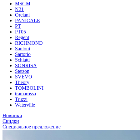
MSGM
N21
Orciani
PANICALE
PT
PT05
Regent
RICHMOND
Santoni
Sartorio
Schiatti
SONRISA
Stetson
SVEVO
Theory
TOMBOLINI
tramarossa
Truzzi
Waterville
Новинки
Скидки
Специальное предложение