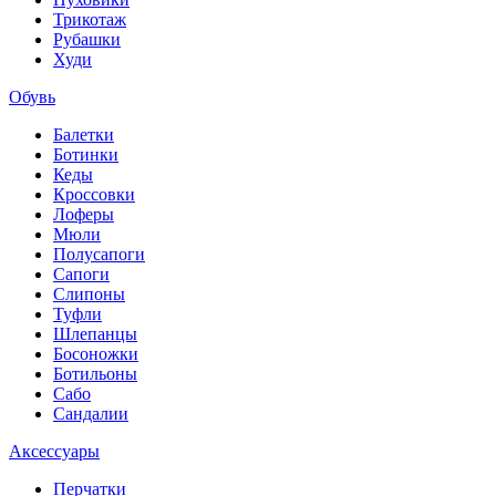
Трикотаж
Рубашки
Худи
Обувь
Балетки
Ботинки
Кеды
Кроссовки
Лоферы
Мюли
Полусапоги
Сапоги
Слипоны
Туфли
Шлепанцы
Босоножки
Ботильоны
Сабо
Сандалии
Аксессуары
Перчатки