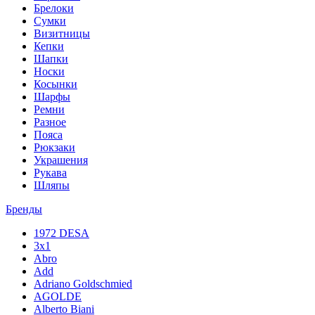
Брелоки
Сумки
Визитницы
Кепки
Шапки
Носки
Косынки
Шарфы
Ремни
Разное
Пояса
Рюкзаки
Украшения
Рукава
Шляпы
Бренды
1972 DESA
3x1
Abro
Add
Adriano Goldschmied
AGOLDE
Alberto Biani