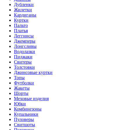
Дубленки
Жилетки
Кардиганы
Куртки
Пальто
Платья
Леггинсы
Джемперы
Лонгсливы
Водолазки
Пиджаки
Свитеры
Толстовки
Джинсовые куртки
Топы
Футболки
Жакеты
Шорты
Меховые изделия
Юбки
Комбинезоны
Купальники
Пуловеры
Свитшоты
Пуховики