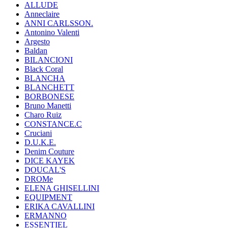
ALLUDE
Anneclaire
ANNI CARLSSON.
Antonino Valenti
Argesto
Baldan
BILANCIONI
Black Coral
BLANCHA
BLANCHETT
BORBONESE
Bruno Manetti
Charo Ruiz
CONSTANCE.C
Cruciani
D.U.K.E.
Denim Couture
DICE KAYEK
DOUCAL'S
DROMe
ELENA GHISELLINI
EQUIPMENT
ERIKA CAVALLINI
ERMANNO
ESSENTIEL