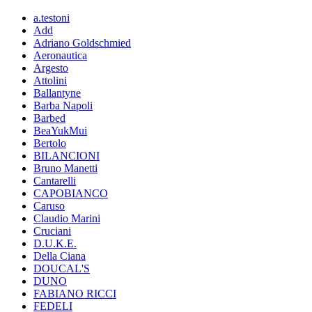
a.testoni
Add
Adriano Goldschmied
Aeronautica
Argesto
Attolini
Ballantyne
Barba Napoli
Barbed
BeaYukMui
Bertolo
BILANCIONI
Bruno Manetti
Cantarelli
CAPOBIANCO
Caruso
Claudio Marini
Cruciani
D.U.K.E.
Della Ciana
DOUCAL'S
DUNO
FABIANO RICCI
FEDELI