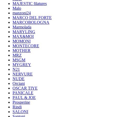
MAJESTIC filatures
Malo
manzoni24
MARCO DEL FORTE
MARCOBOLOGNA
Marmolada
MARYLING
MAX&MOI
MOMONI
MONTECORE
MOTHER
MRZ
MSGM
MYGREY
N21
NERVURE
NUDE
Orciani
OSCAR TIYE
PANICALE
PAUL & JOE
Prosperine
Rindi
SALONI
Santoni