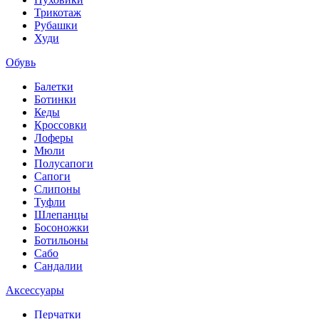
Трикотаж
Рубашки
Худи
Обувь
Балетки
Ботинки
Кеды
Кроссовки
Лоферы
Мюли
Полусапоги
Сапоги
Слипоны
Туфли
Шлепанцы
Босоножки
Ботильоны
Сабо
Сандалии
Аксессуары
Перчатки