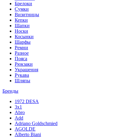
Брелоки
Сумки
Визитницы
Кепки
Шапки
Носки
Косынки
Шарфы
Ремни
Разное
Пояса
Рюкзаки
Украшения
Рукава
Шляпы
Бренды
1972 DESA
3x1
Abro
Add
Adriano Goldschmied
AGOLDE
Alberto Biani