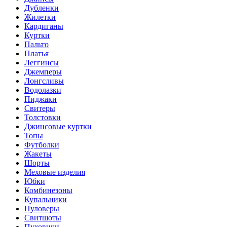
Дубленки
Жилетки
Кардиганы
Куртки
Пальто
Платья
Леггинсы
Джемперы
Лонгсливы
Водолазки
Пиджаки
Свитеры
Толстовки
Джинсовые куртки
Топы
Футболки
Жакеты
Шорты
Меховые изделия
Юбки
Комбинезоны
Купальники
Пуловеры
Свитшоты
Пуховики