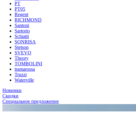
PT
PT05
Regent
RICHMOND
Santoni
Sartorio
Schiatti
SONRISA
Stetson
SVEVO
Theory
TOMBOLINI
tramarossa
Truzzi
Waterville
Новинки
Скидки
Специальное предложение