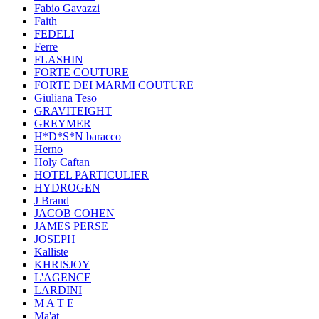
Fabio Gavazzi
Faith
FEDELI
Ferre
FLASHIN
FORTE COUTURE
FORTE DEI MARMI COUTURE
Giuliana Teso
GRAVITEIGHT
GREYMER
H*D*S*N baracco
Herno
Holy Caftan
HOTEL PARTICULIER
HYDROGEN
J Brand
JACOB COHEN
JAMES PERSE
JOSEPH
Kalliste
KHRISJOY
L'AGENCE
LARDINI
M A T E
Ma'at