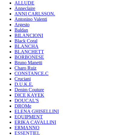
ALLUDE
Anneclaire
ANNI CARLSSON.
Antonino Valenti
Argesto
Baldan
BILANCIONI
Black Coral
BLANCHA
BLANCHETT
BORBONESE
Bruno Manetti
Charo Ruiz
CONSTANCE.C
Cruciani
D.U.K.E.
Denim Couture
DICE KAYEK
DOUCAL'S
DROMe
ELENA GHISELLINI
EQUIPMENT
ERIKA CAVALLINI
ERMANNO
ESSENTIEL