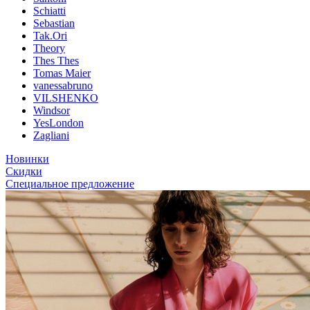
Schiatti
Sebastian
Tak.Ori
Theory
Thes Thes
Tomas Maier
vanessabruno
VILSHENKO
Windsor
YesLondon
Zagliani
Новинки
Скидки
Специальное предложение