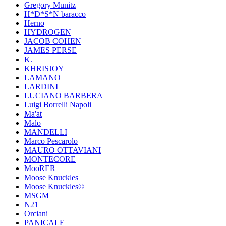
Gregory Munitz
H*D*S*N baracco
Herno
HYDROGEN
JACOB COHEN
JAMES PERSE
K.
KHRISJOY
LAMANO
LARDINI
LUCIANO BARBERA
Luigi Borrelli Napoli
Ma'at
Malo
MANDELLI
Marco Pescarolo
MAURO OTTAVIANI
MONTECORE
MooRER
Moose Knuckles
Moose Knuckles©️
MSGM
N21
Orciani
PANICALE