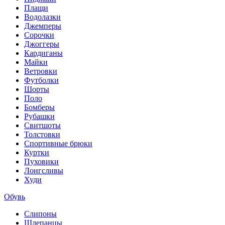
Плащи
Водолазки
Джемперы
Сорочки
Джоггеры
Кардиганы
Майки
Ветровки
Футболки
Шорты
Поло
Бомберы
Рубашки
Свитшоты
Толстовки
Спортивные брюки
Куртки
Пуховики
Лонгсливы
Худи
Обувь
Слипоны
Шлепанцы