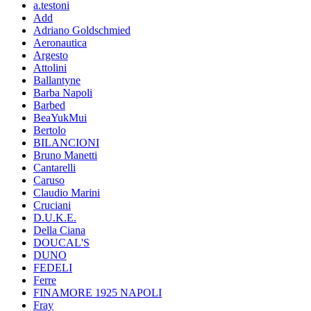
a.testoni
Add
Adriano Goldschmied
Aeronautica
Argesto
Attolini
Ballantyne
Barba Napoli
Barbed
BeaYukMui
Bertolo
BILANCIONI
Bruno Manetti
Cantarelli
Caruso
Claudio Marini
Cruciani
D.U.K.E.
Della Ciana
DOUCAL'S
DUNO
FEDELI
Ferre
FINAMORE 1925 NAPOLI
Fray