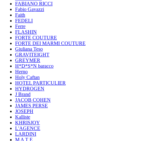
FABIANO RICCI
Fabio Gavazzi
Faith
FEDELI
Ferre
FLASHIN
FORTE COUTURE
FORTE DEI MARMI COUTURE
Giuliana Teso
GRAVITEIGHT
GREYMER
H*D*S*N baracco
Herno
Holy Caftan
HOTEL PARTICULIER
HYDROGEN
J Brand
JACOB COHEN
JAMES PERSE
JOSEPH
Kalliste
KHRISJOY
L'AGENCE
LARDINI
M A T E