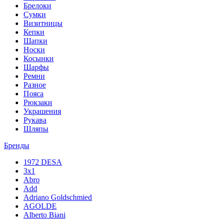
Брелоки
Сумки
Визитницы
Кепки
Шапки
Носки
Косынки
Шарфы
Ремни
Разное
Пояса
Рюкзаки
Украшения
Рукава
Шляпы
Бренды
1972 DESA
3x1
Abro
Add
Adriano Goldschmied
AGOLDE
Alberto Biani