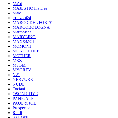
Ma'at
MAJESTIC filatures
Malo
manzoni24
MARCO DEL FORTE
MARCOBOLOGNA
Marmolada
MARYLING
MAX&MOI
MOMONI
MONTECORE
MOTHER
MRZ
MSGM
MYGREY
N21
NERVURE
NUDE
Orciani
OSCAR TIYE
PANICALE
PAUL & JOE
Prosperine
Rindi
SALONI