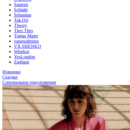
Santoni
Schiatti
Sebastian
Tak.Ori
Theory
Thes Thes
Tomas Maier
vanessabruno
VILSHENKO
Windsor
YesLondon
Zagliani
Новинки
Скидки
Специальное предложение