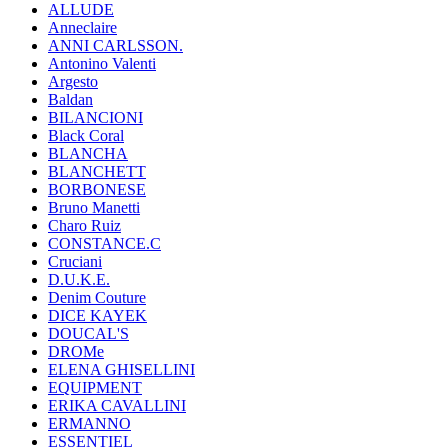
ALLUDE
Anneclaire
ANNI CARLSSON.
Antonino Valenti
Argesto
Baldan
BILANCIONI
Black Coral
BLANCHA
BLANCHETT
BORBONESE
Bruno Manetti
Charo Ruiz
CONSTANCE.C
Cruciani
D.U.K.E.
Denim Couture
DICE KAYEK
DOUCAL'S
DROMe
ELENA GHISELLINI
EQUIPMENT
ERIKA CAVALLINI
ERMANNO
ESSENTIEL