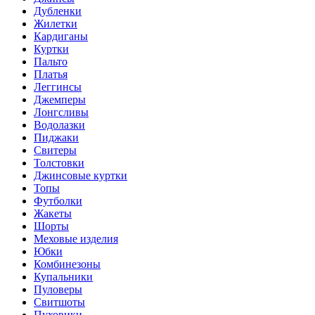
Дубленки
Жилетки
Кардиганы
Куртки
Пальто
Платья
Леггинсы
Джемперы
Лонгсливы
Водолазки
Пиджаки
Свитеры
Толстовки
Джинсовые куртки
Топы
Футболки
Жакеты
Шорты
Меховые изделия
Юбки
Комбинезоны
Купальники
Пуловеры
Свитшоты
Пуховики