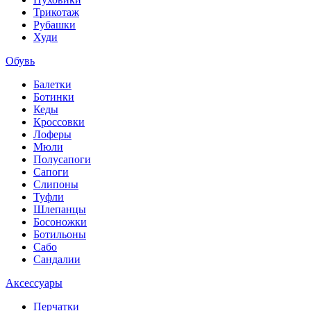
Трикотаж
Рубашки
Худи
Обувь
Балетки
Ботинки
Кеды
Кроссовки
Лоферы
Мюли
Полусапоги
Сапоги
Слипоны
Туфли
Шлепанцы
Босоножки
Ботильоны
Сабо
Сандалии
Аксессуары
Перчатки