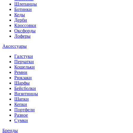
Шлепанцы
Ботинки
Кеды
Дерби
Кроссовки
Оксфорды
Лоферы
Аксессуары
Галстуки
Перчатки
Кошельки
Ремни
Рюкзаки
Шарфы
Бейсболки
Визитницы
Шапки
Кепки
Портфели
Разное
Сумки
Бренды