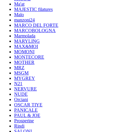
Ma'at
MAJESTIC filatures
Malo
manzoni24
MARCO DEL FORTE
MARCOBOLOGNA
Marmolada
MARYLING
MAX&MOI
MOMONI
MONTECORE
MOTHER
MRZ
MSGM
MYGREY
N21
NERVURE
NUDE
Orciani
OSCAR TIYE
PANICALE
PAUL & JOE
Prosperine
Rindi
SALONI