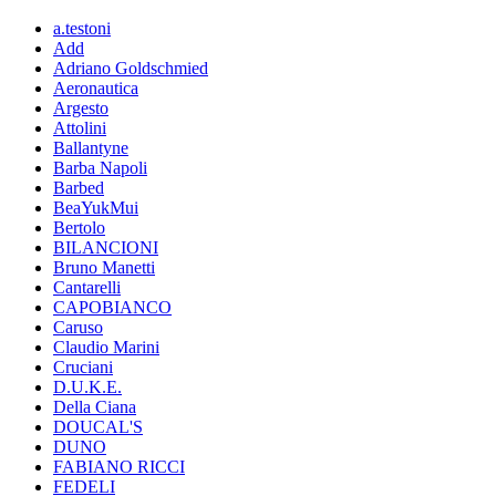
a.testoni
Add
Adriano Goldschmied
Aeronautica
Argesto
Attolini
Ballantyne
Barba Napoli
Barbed
BeaYukMui
Bertolo
BILANCIONI
Bruno Manetti
Cantarelli
CAPOBIANCO
Caruso
Claudio Marini
Cruciani
D.U.K.E.
Della Ciana
DOUCAL'S
DUNO
FABIANO RICCI
FEDELI