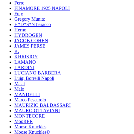
Ferre
FINAMORE 1925 NAPOLI
Fray
Gregory Munitz
H*D*S*N baracco
Herno
HYDROGEN
JACOB COHEN
JAMES PERSE
K.
KHRISJOY
LAMANO
LARDINI
LUCIANO BARBERA
Luigi Borrelli Napoli
Ma'at
Malo
MANDELLI
Marco Pescarolo
MAURIZIO BALDASSARI
MAURO OTTAVIANI
MONTECORE
MooRER
Moose Knuckles
Moose Knuckles©️