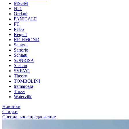
MSGM
N21
Orciani
PANICALE
PT
PT05
Regent
RICHMOND
Santoni
Sartorio
Schiatti
SONRISA
Stetson
SVEVO
Theory
TOMBOLINI
tramarossa
Truzzi
Waterville
Новинки
Скидки
Специальное предложение