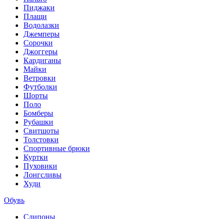
Пиджаки
Плащи
Водолазки
Джемперы
Сорочки
Джоггеры
Кардиганы
Майки
Ветровки
Футболки
Шорты
Поло
Бомберы
Рубашки
Свитшоты
Толстовки
Спортивные брюки
Куртки
Пуховики
Лонгсливы
Худи
Обувь
Слипоны