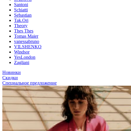
Santoni
Schiatti
Sebastian
Tak.Ori
Theory
Thes Thes
Tomas Maier
vanessabruno
VILSHENKO
Windsor
YesLondon
Zagliani
Новинки
Скидки
Специальное предложение