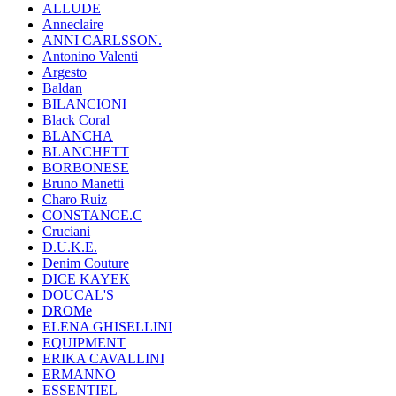
ALLUDE
Anneclaire
ANNI CARLSSON.
Antonino Valenti
Argesto
Baldan
BILANCIONI
Black Coral
BLANCHA
BLANCHETT
BORBONESE
Bruno Manetti
Charo Ruiz
CONSTANCE.C
Cruciani
D.U.K.E.
Denim Couture
DICE KAYEK
DOUCAL'S
DROMe
ELENA GHISELLINI
EQUIPMENT
ERIKA CAVALLINI
ERMANNO
ESSENTIEL