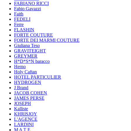
FABIANO RICCI
Fabio Gavazzi
Faith
FEDELI
Ferre
FLASHIN
FORTE COUTURE
FORTE DEI MARMI COUTURE
Giuliana Teso
GRAVITEIGHT
GREYMER
H*D*S*N baracco
Herno
Holy Caftan
HOTEL PARTICULIER
HYDROGEN
J Brand
JACOB COHEN
JAMES PERSE
JOSEPH
Kalliste
KHRISJOY
L'AGENCE
LARDINI
M A T E