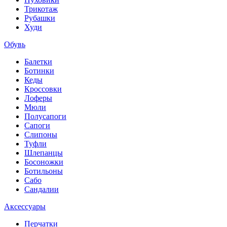
Трикотаж
Рубашки
Худи
Обувь
Балетки
Ботинки
Кеды
Кроссовки
Лоферы
Мюли
Полусапоги
Сапоги
Слипоны
Туфли
Шлепанцы
Босоножки
Ботильоны
Сабо
Сандалии
Аксессуары
Перчатки