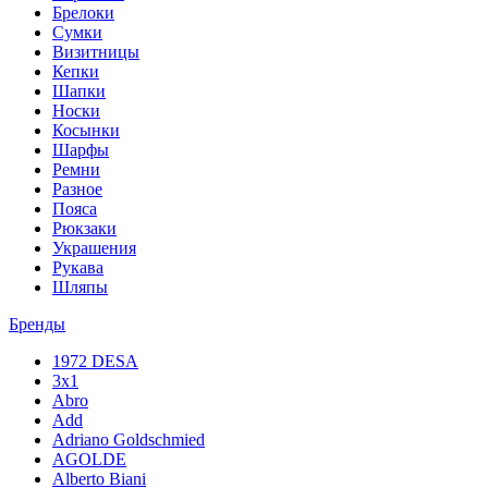
Брелоки
Сумки
Визитницы
Кепки
Шапки
Носки
Косынки
Шарфы
Ремни
Разное
Пояса
Рюкзаки
Украшения
Рукава
Шляпы
Бренды
1972 DESA
3x1
Abro
Add
Adriano Goldschmied
AGOLDE
Alberto Biani