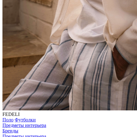
FEDELI
Поло
Футболки
Предметы интерьера
Бренды
Предметы интерьера