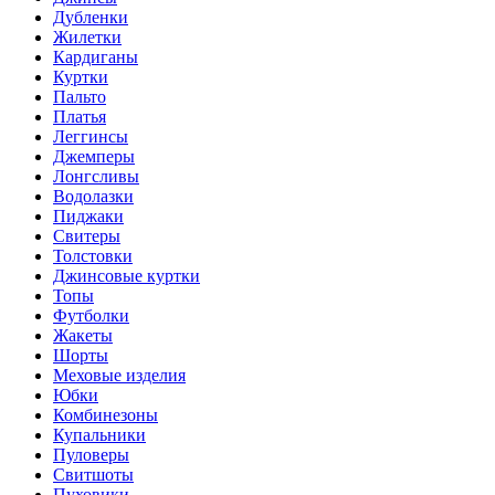
Дубленки
Жилетки
Кардиганы
Куртки
Пальто
Платья
Леггинсы
Джемперы
Лонгсливы
Водолазки
Пиджаки
Свитеры
Толстовки
Джинсовые куртки
Топы
Футболки
Жакеты
Шорты
Меховые изделия
Юбки
Комбинезоны
Купальники
Пуловеры
Свитшоты
Пуховики