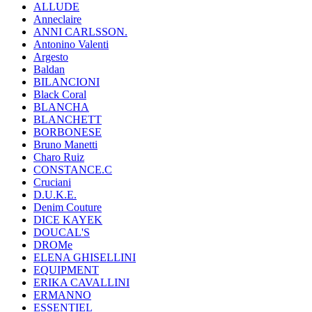
ALLUDE
Anneclaire
ANNI CARLSSON.
Antonino Valenti
Argesto
Baldan
BILANCIONI
Black Coral
BLANCHA
BLANCHETT
BORBONESE
Bruno Manetti
Charo Ruiz
CONSTANCE.C
Cruciani
D.U.K.E.
Denim Couture
DICE KAYEK
DOUCAL'S
DROMe
ELENA GHISELLINI
EQUIPMENT
ERIKA CAVALLINI
ERMANNO
ESSENTIEL