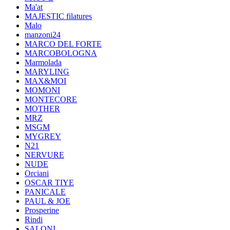
Ma'at
MAJESTIC filatures
Malo
manzoni24
MARCO DEL FORTE
MARCOBOLOGNA
Marmolada
MARYLING
MAX&MOI
MOMONI
MONTECORE
MOTHER
MRZ
MSGM
MYGREY
N21
NERVURE
NUDE
Orciani
OSCAR TIYE
PANICALE
PAUL & JOE
Prosperine
Rindi
SALONI