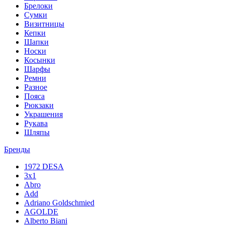
Брелоки
Сумки
Визитницы
Кепки
Шапки
Носки
Косынки
Шарфы
Ремни
Разное
Пояса
Рюкзаки
Украшения
Рукава
Шляпы
Бренды
1972 DESA
3x1
Abro
Add
Adriano Goldschmied
AGOLDE
Alberto Biani