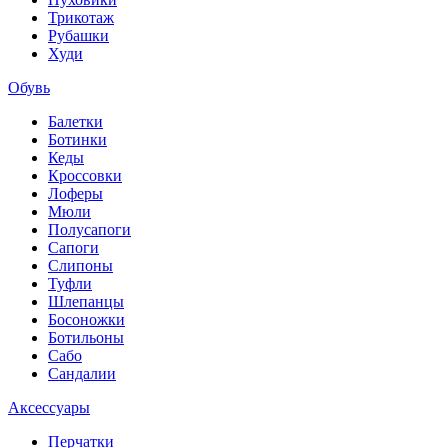
Трикотаж
Рубашки
Худи
Обувь
Балетки
Ботинки
Кеды
Кроссовки
Лоферы
Мюли
Полусапоги
Сапоги
Слипоны
Туфли
Шлепанцы
Босоножки
Ботильоны
Сабо
Сандалии
Аксессуары
Перчатки