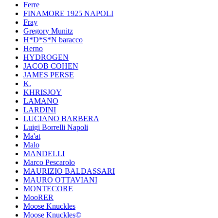
Ferre
FINAMORE 1925 NAPOLI
Fray
Gregory Munitz
H*D*S*N baracco
Herno
HYDROGEN
JACOB COHEN
JAMES PERSE
K.
KHRISJOY
LAMANO
LARDINI
LUCIANO BARBERA
Luigi Borrelli Napoli
Ma'at
Malo
MANDELLI
Marco Pescarolo
MAURIZIO BALDASSARI
MAURO OTTAVIANI
MONTECORE
MooRER
Moose Knuckles
Moose Knuckles©️