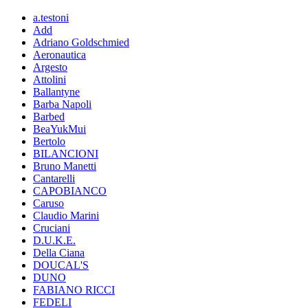
a.testoni
Add
Adriano Goldschmied
Aeronautica
Argesto
Attolini
Ballantyne
Barba Napoli
Barbed
BeaYukMui
Bertolo
BILANCIONI
Bruno Manetti
Cantarelli
CAPOBIANCO
Caruso
Claudio Marini
Cruciani
D.U.K.E.
Della Ciana
DOUCAL'S
DUNO
FABIANO RICCI
FEDELI