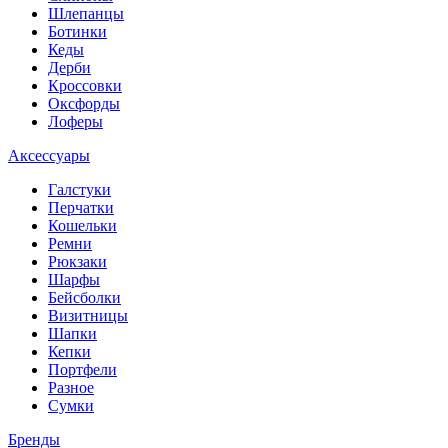
Шлепанцы
Ботинки
Кеды
Дерби
Кроссовки
Оксфорды
Лоферы
Аксессуары
Галстуки
Перчатки
Кошельки
Ремни
Рюкзаки
Шарфы
Бейсболки
Визитницы
Шапки
Кепки
Портфели
Разное
Сумки
Бренды