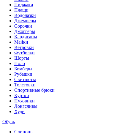
Пиджаки
Плащи
Водолазки
Джемперы
Сорочки
Джоггеры
Кардиганы
Майки
Ветровки
Футболки
Шорты
Поло
Бомберы
Рубашки
Свитшоты
Толстовки
Спортивные брюки
Куртки
Пуховики
Лонгсливы
Худи
Обувь
Слипоны