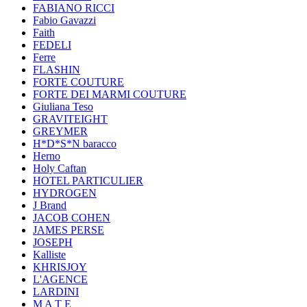
FABIANO RICCI
Fabio Gavazzi
Faith
FEDELI
Ferre
FLASHIN
FORTE COUTURE
FORTE DEI MARMI COUTURE
Giuliana Teso
GRAVITEIGHT
GREYMER
H*D*S*N baracco
Herno
Holy Caftan
HOTEL PARTICULIER
HYDROGEN
J Brand
JACOB COHEN
JAMES PERSE
JOSEPH
Kalliste
KHRISJOY
L'AGENCE
LARDINI
M A T E