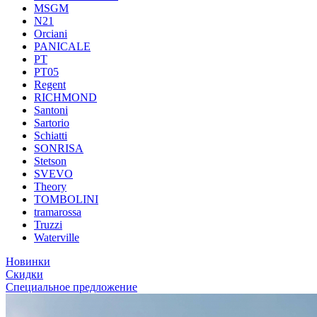
MSGM
N21
Orciani
PANICALE
PT
PT05
Regent
RICHMOND
Santoni
Sartorio
Schiatti
SONRISA
Stetson
SVEVO
Theory
TOMBOLINI
tramarossa
Truzzi
Waterville
Новинки
Скидки
Специальное предложение