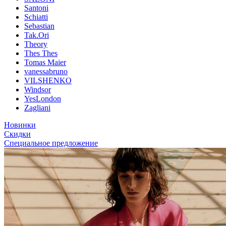
Santoni
Schiatti
Sebastian
Tak.Ori
Theory
Thes Thes
Tomas Maier
vanessabruno
VILSHENKO
Windsor
YesLondon
Zagliani
Новинки
Скидки
Специальное предложение