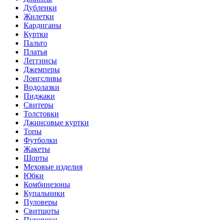
Дубленки
Жилетки
Кардиганы
Куртки
Пальто
Платья
Леггинсы
Джемперы
Лонгсливы
Водолазки
Пиджаки
Свитеры
Толстовки
Джинсовые куртки
Топы
Футболки
Жакеты
Шорты
Меховые изделия
Юбки
Комбинезоны
Купальники
Пуловеры
Свитшоты
Пуховики