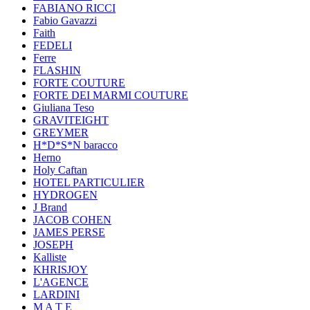
FABIANO RICCI
Fabio Gavazzi
Faith
FEDELI
Ferre
FLASHIN
FORTE COUTURE
FORTE DEI MARMI COUTURE
Giuliana Teso
GRAVITEIGHT
GREYMER
H*D*S*N baracco
Herno
Holy Caftan
HOTEL PARTICULIER
HYDROGEN
J Brand
JACOB COHEN
JAMES PERSE
JOSEPH
Kalliste
KHRISJOY
L'AGENCE
LARDINI
M A T E