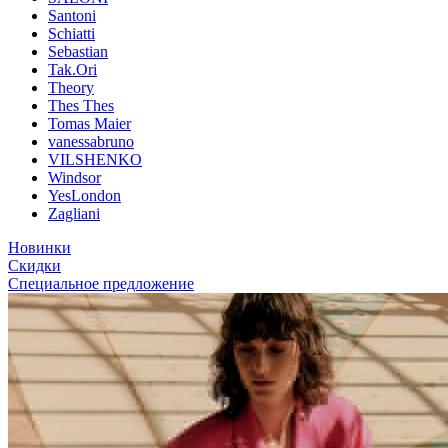
Santoni
Schiatti
Sebastian
Tak.Ori
Theory
Thes Thes
Tomas Maier
vanessabruno
VILSHENKO
Windsor
YesLondon
Zagliani
Новинки
Скидки
Специальное предложение