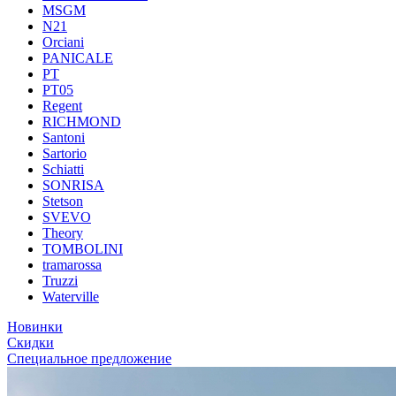
MSGM
N21
Orciani
PANICALE
PT
PT05
Regent
RICHMOND
Santoni
Sartorio
Schiatti
SONRISA
Stetson
SVEVO
Theory
TOMBOLINI
tramarossa
Truzzi
Waterville
Новинки
Скидки
Специальное предложение