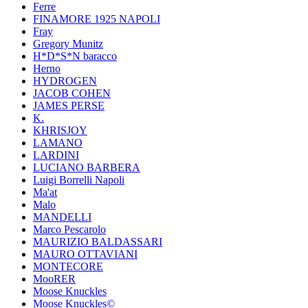
Ferre
FINAMORE 1925 NAPOLI
Fray
Gregory Munitz
H*D*S*N baracco
Herno
HYDROGEN
JACOB COHEN
JAMES PERSE
K.
KHRISJOY
LAMANO
LARDINI
LUCIANO BARBERA
Luigi Borrelli Napoli
Ma'at
Malo
MANDELLI
Marco Pescarolo
MAURIZIO BALDASSARI
MAURO OTTAVIANI
MONTECORE
MooRER
Moose Knuckles
Moose Knuckles©️