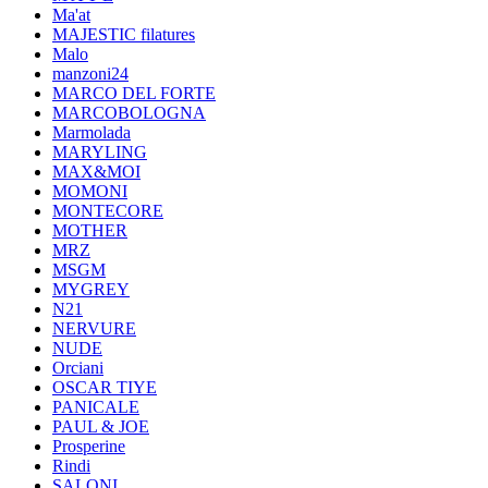
Ma'at
MAJESTIC filatures
Malo
manzoni24
MARCO DEL FORTE
MARCOBOLOGNA
Marmolada
MARYLING
MAX&MOI
MOMONI
MONTECORE
MOTHER
MRZ
MSGM
MYGREY
N21
NERVURE
NUDE
Orciani
OSCAR TIYE
PANICALE
PAUL & JOE
Prosperine
Rindi
SALONI