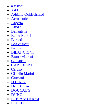
a.testoni
Add
Adriano Goldschmied
Aeronautica
Argesto
Attolini
Ballantyne
Barba Napoli
Barbed
BeaYukMui
Bertolo
BILANCIONI
Bruno Manetti
Cantarelli
CAPOBIANCO
Caruso
Claudio Marini
Cruciani
D.U.K.E.
Della Ciana
DOUCAL'S
DUNO
FABIANO RICCI
FEDELI