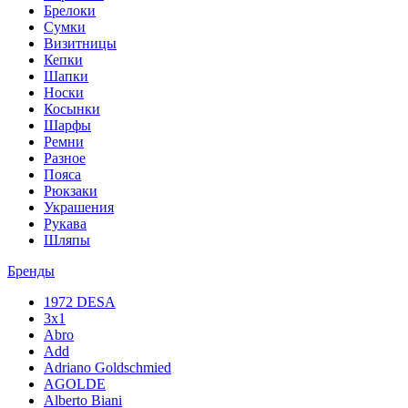
Брелоки
Сумки
Визитницы
Кепки
Шапки
Носки
Косынки
Шарфы
Ремни
Разное
Пояса
Рюкзаки
Украшения
Рукава
Шляпы
Бренды
1972 DESA
3x1
Abro
Add
Adriano Goldschmied
AGOLDE
Alberto Biani