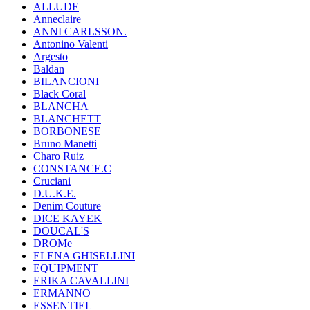
ALLUDE
Anneclaire
ANNI CARLSSON.
Antonino Valenti
Argesto
Baldan
BILANCIONI
Black Coral
BLANCHA
BLANCHETT
BORBONESE
Bruno Manetti
Charo Ruiz
CONSTANCE.C
Cruciani
D.U.K.E.
Denim Couture
DICE KAYEK
DOUCAL'S
DROMe
ELENA GHISELLINI
EQUIPMENT
ERIKA CAVALLINI
ERMANNO
ESSENTIEL