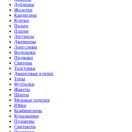
Дубленки
Жилетки
Кардиганы
Куртки
Пальто
Платья
Леггинсы
Джемперы
Лонгсливы
Водолазки
Пиджаки
Свитеры
Толстовки
Джинсовые куртки
Топы
Футболки
Жакеты
Шорты
Меховые изделия
Юбки
Комбинезоны
Купальники
Пуловеры
Свитшоты
Пуховики