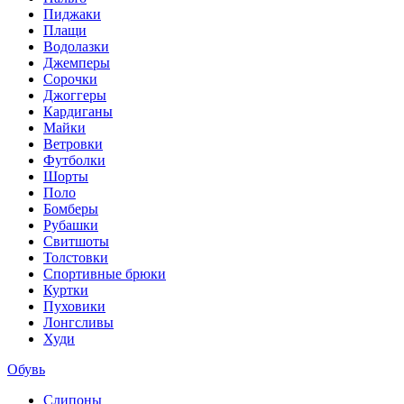
Пиджаки
Плащи
Водолазки
Джемперы
Сорочки
Джоггеры
Кардиганы
Майки
Ветровки
Футболки
Шорты
Поло
Бомберы
Рубашки
Свитшоты
Толстовки
Спортивные брюки
Куртки
Пуховики
Лонгсливы
Худи
Обувь
Слипоны