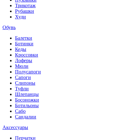
Трикотаж
Рубашки
Худи
Обувь
Балетки
Ботинки
Кеды
Кроссовки
Лоферы
Мюли
Полусапоги
Сапоги
Слипоны
Туфли
Шлепанцы
Босоножки
Ботильоны
Сабо
Сандалии
Аксессуары
Перчатки