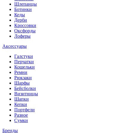
Шлепанцы
Ботинки
Кеды
Дерби
Кроссовки
Оксфорды
Лоферы
Аксессуары
Галстуки
Перчатки
Кошельки
Ремни
Рюкзаки
Шарфы
Бейсболки
Визитницы
Шапки
Кепки
Портфели
Разное
Сумки
Бренды