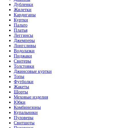
Дубленки
Жилетки
Кардиганы
Куртки
Пальто
Платья
Леггинсы
Джемперы
Лонгсливы
Водолазки
Пиджаки
Свитеры
Толстовки
Джинсовые куртки
Топы
Футболки
Жакеты
Шорты
Меховые изделия
Юбки
Комбинезоны
Купальники
Пуловеры
Свитшоты
Пуховики