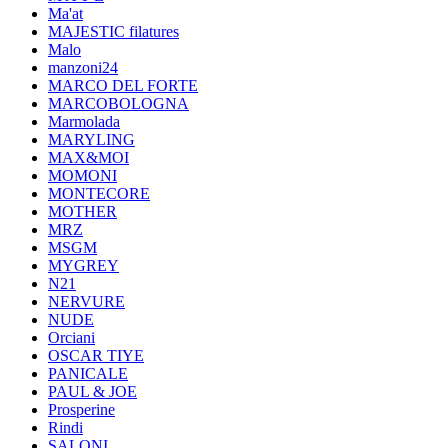
Ma'at
MAJESTIC filatures
Malo
manzoni24
MARCO DEL FORTE
MARCOBOLOGNA
Marmolada
MARYLING
MAX&MOI
MOMONI
MONTECORE
MOTHER
MRZ
MSGM
MYGREY
N21
NERVURE
NUDE
Orciani
OSCAR TIYE
PANICALE
PAUL & JOE
Prosperine
Rindi
SALONI