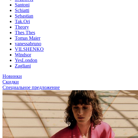
Santoni
Schiatti
Sebastian
Tak.Ori
Theory
Thes Thes
Tomas Maier
vanessabruno
VILSHENKO
Windsor
YesLondon
Zagliani
Новинки
Скидки
Специальное предложение