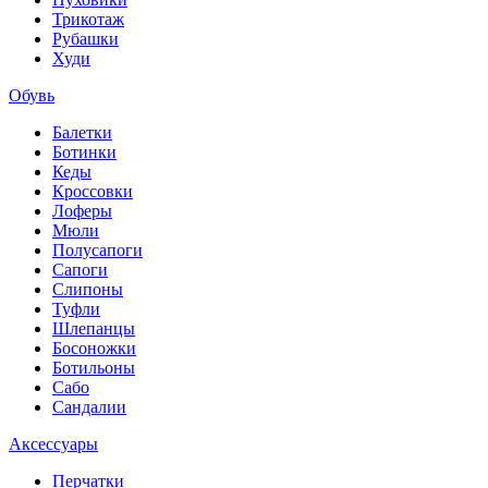
Трикотаж
Рубашки
Худи
Обувь
Балетки
Ботинки
Кеды
Кроссовки
Лоферы
Мюли
Полусапоги
Сапоги
Слипоны
Туфли
Шлепанцы
Босоножки
Ботильоны
Сабо
Сандалии
Аксессуары
Перчатки