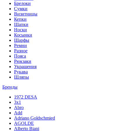
Брелоки
Сумки
Визитницы
Кепки
Шапки
Носки
Косынки
Шарфы
Ремни
Разное
Пояса
Рюкзаки
Украшения
Рукава
Шляпы
Бренды
1972 DESA
3x1
Abro
Add
Adriano Goldschmied
AGOLDE
Alberto Biani