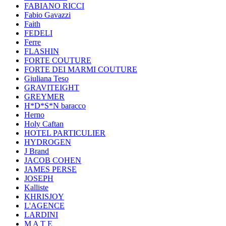
FABIANO RICCI
Fabio Gavazzi
Faith
FEDELI
Ferre
FLASHIN
FORTE COUTURE
FORTE DEI MARMI COUTURE
Giuliana Teso
GRAVITEIGHT
GREYMER
H*D*S*N baracco
Herno
Holy Caftan
HOTEL PARTICULIER
HYDROGEN
J Brand
JACOB COHEN
JAMES PERSE
JOSEPH
Kalliste
KHRISJOY
L'AGENCE
LARDINI
M A T E