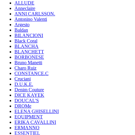
ALLUDE
Anneclaire
ANNI CARLSSON.
Antonino Valenti
Argesto
Baldan
BILANCIONI
Black Coral
BLANCHA
BLANCHETT
BORBONESE
Bruno Manetti
Charo Ruiz
CONSTANCE.C
Cruciani
D.U.K.E.
Denim Couture
DICE KAYEK
DOUCAL'S
DROMe
ELENA GHISELLINI
EQUIPMENT
ERIKA CAVALLINI
ERMANNO
ESSENTIEL