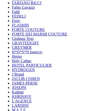
FABIANO RICCI
Fabio Gavazzi
Faith
FEDELI
Ferre
FLASHIN
FORTE COUTURE
FORTE DEI MARMI COUTURE
Giuliana Teso
GRAVITEIGHT
GREYMER
H*D*S*N baracco
Herno
Holy Caftan
HOTEL PARTICULIER
HYDROGEN
J Brand
JACOB COHEN
JAMES PERSE
JOSEPH
Kalliste
KHRISJOY
L'AGENCE
LARDINI
M A T E