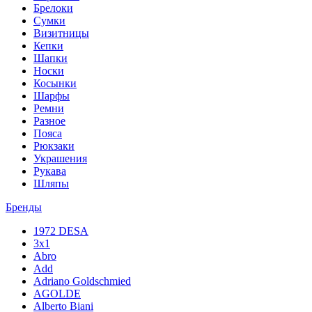
Брелоки
Сумки
Визитницы
Кепки
Шапки
Носки
Косынки
Шарфы
Ремни
Разное
Пояса
Рюкзаки
Украшения
Рукава
Шляпы
Бренды
1972 DESA
3x1
Abro
Add
Adriano Goldschmied
AGOLDE
Alberto Biani