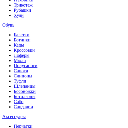
Трикотаж
Рубашки
Худи
Обувь
Балетки
Ботинки
Кеды
Кроссовки
Лоферы
Мюли
Полусапоги
Сапоги
Слипоны
Туфли
Шлепанцы
Босоножки
Ботильоны
Сабо
Сандалии
Аксессуары
Перчатки