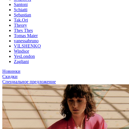
Santoni
Schiatti
Sebastian
Tak.Ori
Theory
Thes Thes
Tomas Maier
vanessabruno
VILSHENKO
Windsor
YesLondon
Zagliani
Новинки
Скидки
Специальное предложение