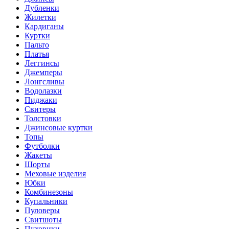
Дубленки
Жилетки
Кардиганы
Куртки
Пальто
Платья
Леггинсы
Джемперы
Лонгсливы
Водолазки
Пиджаки
Свитеры
Толстовки
Джинсовые куртки
Топы
Футболки
Жакеты
Шорты
Меховые изделия
Юбки
Комбинезоны
Купальники
Пуловеры
Свитшоты
Пуховики