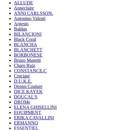
ALLUDE
Anneclaire
ANNI CARLSSON.
Antonino Valenti
Argesto
Baldan
BILANCIONI
Black Coral
BLANCHA
BLANCHETT
BORBONESE
Bruno Manetti
Charo Ruiz
CONSTANCE.C
Cruciani
D.U.K.E.
Denim Couture
DICE KAYEK
DOUCAL'S
DROMe
ELENA GHISELLINI
EQUIPMENT
ERIKA CAVALLINI
ERMANNO
ESSENTIEL