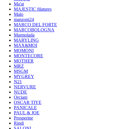
Ma'at
MAJESTIC filatures
Malo
manzoni24
MARCO DEL FORTE
MARCOBOLOGNA
Marmolada
MARYLING
MAX&MOI
MOMONI
MONTECORE
MOTHER
MRZ
MSGM
MYGREY
N21
NERVURE
NUDE
Orciani
OSCAR TIYE
PANICALE
PAUL & JOE
Prosperine
Rindi
SALONI