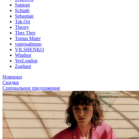
Santoni
Schiatti
Sebastian
Tak.Ori
Theory
Thes Thes
Tomas Maier
vanessabruno
VILSHENKO
Windsor
YesLondon
Zagliani
Новинки
Скидки
Специальное предложение