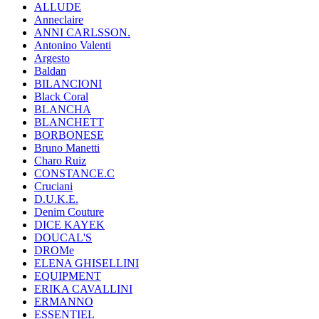
ALLUDE
Anneclaire
ANNI CARLSSON.
Antonino Valenti
Argesto
Baldan
BILANCIONI
Black Coral
BLANCHA
BLANCHETT
BORBONESE
Bruno Manetti
Charo Ruiz
CONSTANCE.C
Cruciani
D.U.K.E.
Denim Couture
DICE KAYEK
DOUCAL'S
DROMe
ELENA GHISELLINI
EQUIPMENT
ERIKA CAVALLINI
ERMANNO
ESSENTIEL