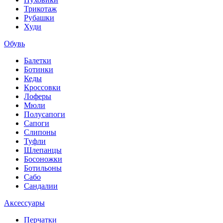
Трикотаж
Рубашки
Худи
Обувь
Балетки
Ботинки
Кеды
Кроссовки
Лоферы
Мюли
Полусапоги
Сапоги
Слипоны
Туфли
Шлепанцы
Босоножки
Ботильоны
Сабо
Сандалии
Аксессуары
Перчатки