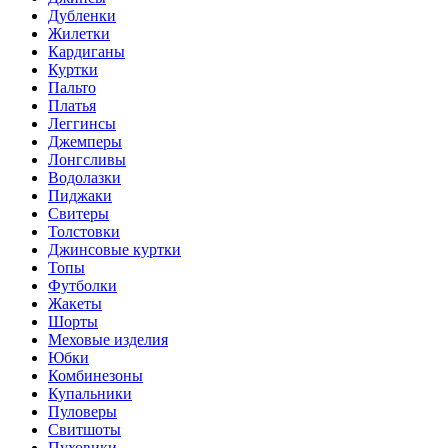
Дубленки
Жилетки
Кардиганы
Куртки
Пальто
Платья
Леггинсы
Джемперы
Лонгсливы
Водолазки
Пиджаки
Свитеры
Толстовки
Джинсовые куртки
Топы
Футболки
Жакеты
Шорты
Меховые изделия
Юбки
Комбинезоны
Купальники
Пуловеры
Свитшоты
Пуховики