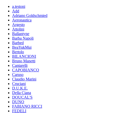
a.testoni
Add
Adriano Goldschmied
Aeronautica
Argesto
Attolini
Ballantyne
Barba Napoli
Barbed
BeaYukMui
Bertolo
BILANCIONI
Bruno Manetti
Cantarelli
CAPOBIANCO
Caruso
Claudio Marini
Cruciani
D.U.K.E.
Della Ciana
DOUCAL'S
DUNO
FABIANO RICCI
FEDELI