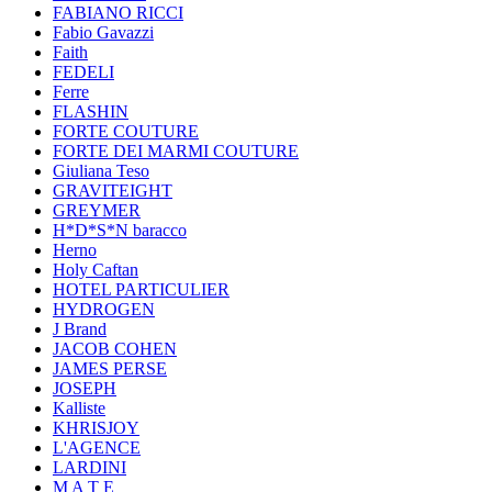
FABIANO RICCI
Fabio Gavazzi
Faith
FEDELI
Ferre
FLASHIN
FORTE COUTURE
FORTE DEI MARMI COUTURE
Giuliana Teso
GRAVITEIGHT
GREYMER
H*D*S*N baracco
Herno
Holy Caftan
HOTEL PARTICULIER
HYDROGEN
J Brand
JACOB COHEN
JAMES PERSE
JOSEPH
Kalliste
KHRISJOY
L'AGENCE
LARDINI
M A T E