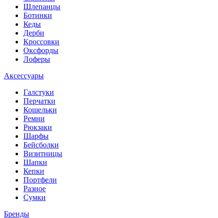
Шлепанцы
Ботинки
Кеды
Дерби
Кроссовки
Оксфорды
Лоферы
Аксессуары
Галстуки
Перчатки
Кошельки
Ремни
Рюкзаки
Шарфы
Бейсболки
Визитницы
Шапки
Кепки
Портфели
Разное
Сумки
Бренды