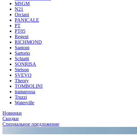
MSGM
N21
Orciani
PANICALE
PT
PT05
Regent
RICHMOND
Santoni
Sartorio
Schiatti
SONRISA
Stetson
SVEVO
Theory
TOMBOLINI
tramarossa
Truzzi
Waterville
Новинки
Скидки
Специальное предложение