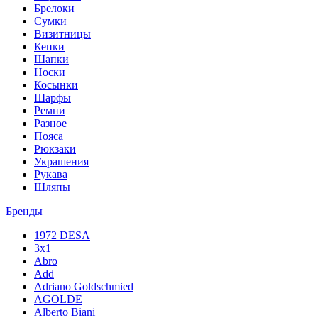
Брелоки
Сумки
Визитницы
Кепки
Шапки
Носки
Косынки
Шарфы
Ремни
Разное
Пояса
Рюкзаки
Украшения
Рукава
Шляпы
Бренды
1972 DESA
3x1
Abro
Add
Adriano Goldschmied
AGOLDE
Alberto Biani