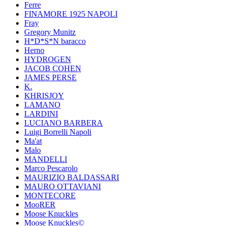
Ferre
FINAMORE 1925 NAPOLI
Fray
Gregory Munitz
H*D*S*N baracco
Herno
HYDROGEN
JACOB COHEN
JAMES PERSE
K.
KHRISJOY
LAMANO
LARDINI
LUCIANO BARBERA
Luigi Borrelli Napoli
Ma'at
Malo
MANDELLI
Marco Pescarolo
MAURIZIO BALDASSARI
MAURO OTTAVIANI
MONTECORE
MooRER
Moose Knuckles
Moose Knuckles©️