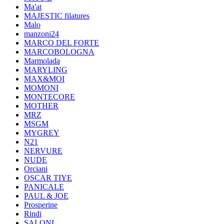
Ma'at
MAJESTIC filatures
Malo
manzoni24
MARCO DEL FORTE
MARCOBOLOGNA
Marmolada
MARYLING
MAX&MOI
MOMONI
MONTECORE
MOTHER
MRZ
MSGM
MYGREY
N21
NERVURE
NUDE
Orciani
OSCAR TIYE
PANICALE
PAUL & JOE
Prosperine
Rindi
SALONI