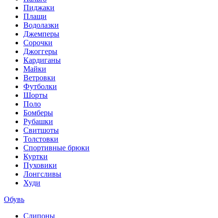
Пиджаки
Плащи
Водолазки
Джемперы
Сорочки
Джоггеры
Кардиганы
Майки
Ветровки
Футболки
Шорты
Поло
Бомберы
Рубашки
Свитшоты
Толстовки
Спортивные брюки
Куртки
Пуховики
Лонгсливы
Худи
Обувь
Слипоны