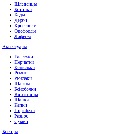
Шлепанцы
Ботинки
Кеды
Дерби
Кроссовки
Оксфорды
Лоферы
Аксессуары
Галстуки
Перчатки
Кошельки
Ремни
Рюкзаки
Шарфы
Бейсболки
Визитницы
Шапки
Кепки
Портфели
Разное
Сумки
Бренды