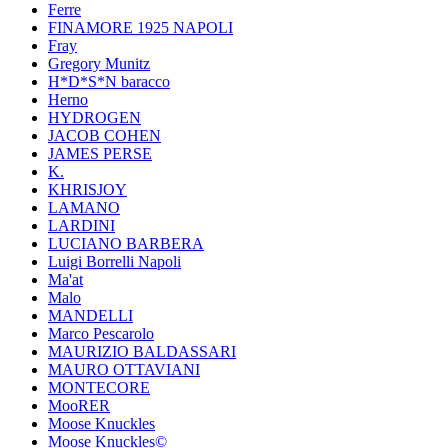
Ferre
FINAMORE 1925 NAPOLI
Fray
Gregory Munitz
H*D*S*N baracco
Herno
HYDROGEN
JACOB COHEN
JAMES PERSE
K.
KHRISJOY
LAMANO
LARDINI
LUCIANO BARBERA
Luigi Borrelli Napoli
Ma'at
Malo
MANDELLI
Marco Pescarolo
MAURIZIO BALDASSARI
MAURO OTTAVIANI
MONTECORE
MooRER
Moose Knuckles
Moose Knuckles©️