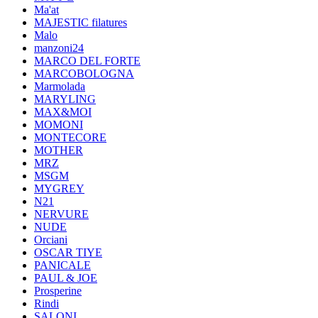
Ma'at
MAJESTIC filatures
Malo
manzoni24
MARCO DEL FORTE
MARCOBOLOGNA
Marmolada
MARYLING
MAX&MOI
MOMONI
MONTECORE
MOTHER
MRZ
MSGM
MYGREY
N21
NERVURE
NUDE
Orciani
OSCAR TIYE
PANICALE
PAUL & JOE
Prosperine
Rindi
SALONI