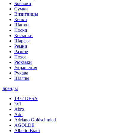
Брелоки
Сумки
Визитницы
Кепки
Шапки
Носки
Косынки
Шарфы
Ремни
Разное
Пояса
Рюкзаки
Украшения
Рукава
Шляпы
Бренды
1972 DESA
3x1
Abro
Add
Adriano Goldschmied
AGOLDE
Alberto Biani