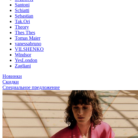
Santoni
Schiatti
Sebastian
Tak.Ori
Theory
Thes Thes
Tomas Maier
vanessabruno
VILSHENKO
Windsor
YesLondon
Zagliani
Новинки
Скидки
Специальное предложение