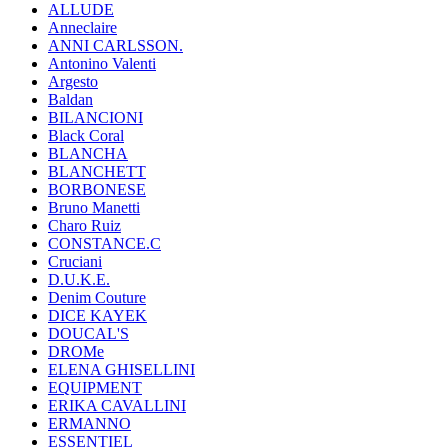
ALLUDE
Anneclaire
ANNI CARLSSON.
Antonino Valenti
Argesto
Baldan
BILANCIONI
Black Coral
BLANCHA
BLANCHETT
BORBONESE
Bruno Manetti
Charo Ruiz
CONSTANCE.C
Cruciani
D.U.K.E.
Denim Couture
DICE KAYEK
DOUCAL'S
DROMe
ELENA GHISELLINI
EQUIPMENT
ERIKA CAVALLINI
ERMANNO
ESSENTIEL