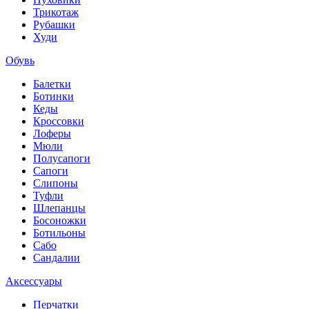
Трикотаж
Рубашки
Худи
Обувь
Балетки
Ботинки
Кеды
Кроссовки
Лоферы
Мюли
Полусапоги
Сапоги
Слипоны
Туфли
Шлепанцы
Босоножки
Ботильоны
Сабо
Сандалии
Аксессуары
Перчатки