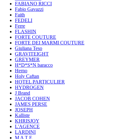
FABIANO RICCI
Fabio Gavazzi
Faith
FEDELI
Ferre
FLASHIN
FORTE COUTURE
FORTE DEI MARMI COUTURE
Giuliana Teso
GRAVITEIGHT
GREYMER
H*D*S*N baracco
Herno
Holy Caftan
HOTEL PARTICULIER
HYDROGEN
J Brand
JACOB COHEN
JAMES PERSE
JOSEPH
Kalliste
KHRISJOY
L'AGENCE
LARDINI
M A T E