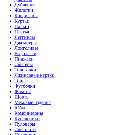
Дубленки
Жилетки
Кардиганы
Куртки
Пальто
Платья
Леггинсы
Джемперы
Лонгсливы
Водолазки
Пиджаки
Свитеры
Толстовки
Джинсовые куртки
Топы
Футболки
Жакеты
Шорты
Меховые изделия
Юбки
Комбинезоны
Купальники
Пуловеры
Свитшоты
Пуховики