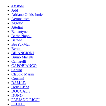
a.testoni
Add
Adriano Goldschmied
Aeronautica
Argesto
Attolini
Ballantyne
Barba Napoli
Barbed
BeaYukMui
Bertolo
BILANCIONI
Bruno Manetti
Cantarelli
CAPOBIANCO
Caruso
Claudio Marini
Cruciani
D.U.K.E.
Della Ciana
DOUCAL'S
DUNO
FABIANO RICCI
FEDELI