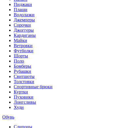
Пиджаки
Плащи
Водолазки
Джемперы
Сорочки
Джоггеры
Кардиганы
Майки
Ветровки
Футболки
Шорты
Поло
Бомберы
Рубашки
Свитшоты
Толстовки
Спортивные брюки
Куртки
Пуховики
Лонгсливы
Худи
Обувь
Слипоны