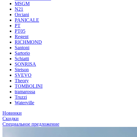
MSGM
N21
Orciani
PANICALE
PT
PT05
Regent
RICHMOND
Santoni
Sartorio
Schiatti
SONRISA
Stetson
SVEVO
Theory
TOMBOLINI
tramarossa
Truzzi
Waterville
Новинки
Скидки
Специальное предложение