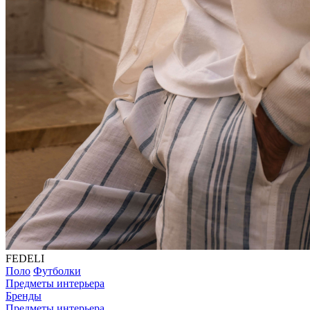
FEDELI
Поло
Футболки
Предметы интерьера
Бренды
Предметы интерьера