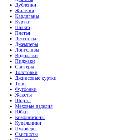
Дубленки
Жилетки
Кардиганы
Куртки
Пальто
Платья
Леггинсы
Джемперы
Лонгсливы
Водолазки
Пиджаки
Свитеры
Толстовки
Джинсовые куртки
Топы
Футболки
Жакеты
Шорты
Меховые изделия
Юбки
Комбинезоны
Купальники
Пуловеры
Свитшоты
Пуховики