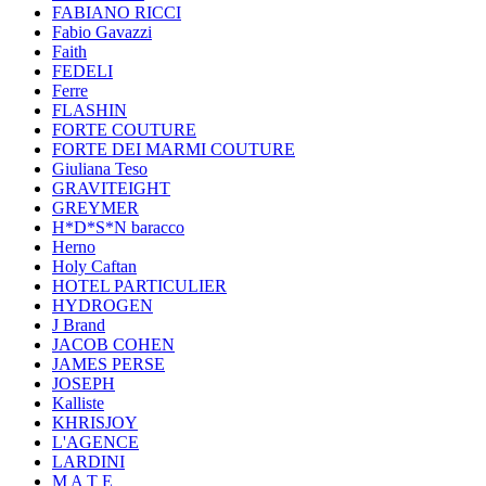
FABIANO RICCI
Fabio Gavazzi
Faith
FEDELI
Ferre
FLASHIN
FORTE COUTURE
FORTE DEI MARMI COUTURE
Giuliana Teso
GRAVITEIGHT
GREYMER
H*D*S*N baracco
Herno
Holy Caftan
HOTEL PARTICULIER
HYDROGEN
J Brand
JACOB COHEN
JAMES PERSE
JOSEPH
Kalliste
KHRISJOY
L'AGENCE
LARDINI
M A T E