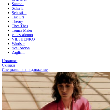
Santoni
Schiatti
Sebastian
Tak.Ori
Theory
Thes Thes
Tomas Maier
vanessabruno
VILSHENKO
Windsor
YesLondon
Zagliani
Новинки
Скидки
Специальное предложение