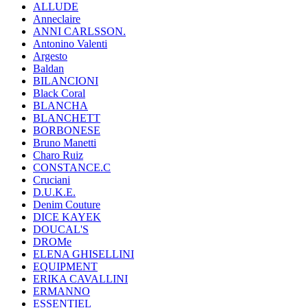
ALLUDE
Anneclaire
ANNI CARLSSON.
Antonino Valenti
Argesto
Baldan
BILANCIONI
Black Coral
BLANCHA
BLANCHETT
BORBONESE
Bruno Manetti
Charo Ruiz
CONSTANCE.C
Cruciani
D.U.K.E.
Denim Couture
DICE KAYEK
DOUCAL'S
DROMe
ELENA GHISELLINI
EQUIPMENT
ERIKA CAVALLINI
ERMANNO
ESSENTIEL