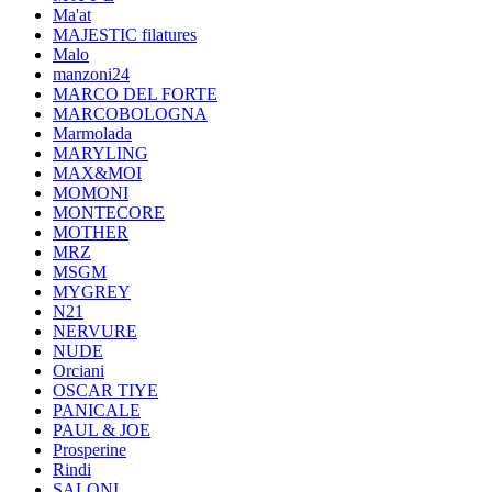
Ma'at
MAJESTIC filatures
Malo
manzoni24
MARCO DEL FORTE
MARCOBOLOGNA
Marmolada
MARYLING
MAX&MOI
MOMONI
MONTECORE
MOTHER
MRZ
MSGM
MYGREY
N21
NERVURE
NUDE
Orciani
OSCAR TIYE
PANICALE
PAUL & JOE
Prosperine
Rindi
SALONI