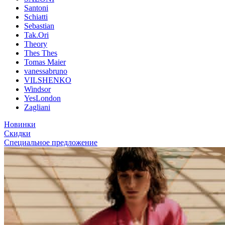
Santoni
Schiatti
Sebastian
Tak.Ori
Theory
Thes Thes
Tomas Maier
vanessabruno
VILSHENKO
Windsor
YesLondon
Zagliani
Новинки
Скидки
Специальное предложение