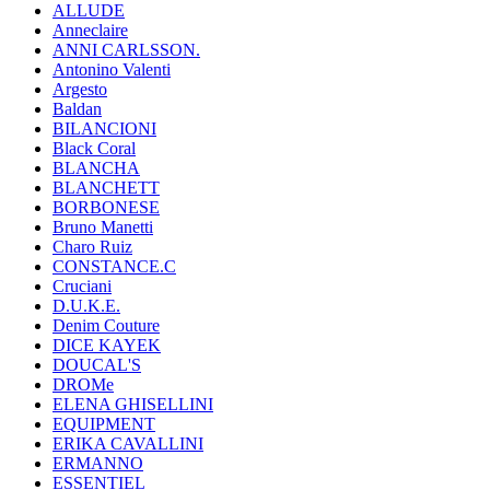
ALLUDE
Anneclaire
ANNI CARLSSON.
Antonino Valenti
Argesto
Baldan
BILANCIONI
Black Coral
BLANCHA
BLANCHETT
BORBONESE
Bruno Manetti
Charo Ruiz
CONSTANCE.C
Cruciani
D.U.K.E.
Denim Couture
DICE KAYEK
DOUCAL'S
DROMe
ELENA GHISELLINI
EQUIPMENT
ERIKA CAVALLINI
ERMANNO
ESSENTIEL