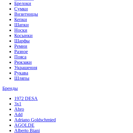
Брелоки
Сумки
Визитницы
Кепки
Шапки
Носки
Косынки
Шарфы
Ремни
Разное
Пояса
Рюкзаки
Украшения
Рукава
Шляпы
Бренды
1972 DESA
3x1
Abro
Add
Adriano Goldschmied
AGOLDE
Alberto Biani