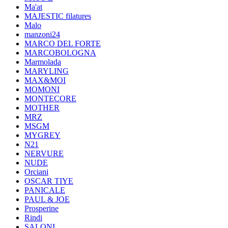
Ma'at
MAJESTIC filatures
Malo
manzoni24
MARCO DEL FORTE
MARCOBOLOGNA
Marmolada
MARYLING
MAX&MOI
MOMONI
MONTECORE
MOTHER
MRZ
MSGM
MYGREY
N21
NERVURE
NUDE
Orciani
OSCAR TIYE
PANICALE
PAUL & JOE
Prosperine
Rindi
SALONI