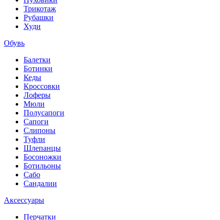
Трикотаж
Рубашки
Худи
Обувь
Балетки
Ботинки
Кеды
Кроссовки
Лоферы
Мюли
Полусапоги
Сапоги
Слипоны
Туфли
Шлепанцы
Босоножки
Ботильоны
Сабо
Сандалии
Аксессуары
Перчатки