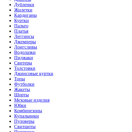
Дубленки
Жилетки
Кардиганы
Куртки
Пальто
Платья
Леггинсы
Джемперы
Лонгсливы
Водолазки
Пиджаки
Свитеры
Толстовки
Джинсовые куртки
Топы
Футболки
Жакеты
Шорты
Меховые изделия
Юбки
Комбинезоны
Купальники
Пуловеры
Свитшоты
Пуховики