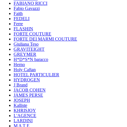
FABIANO RICCI
Fabio Gavazzi
Faith
FEDELI
Ferre
FLASHIN
FORTE COUTURE
FORTE DEI MARMI COUTURE
Giuliana Teso
GRAVITEIGHT
GREYMER
H*D*S*N baracco
Herno
Holy Caftan
HOTEL PARTICULIER
HYDROGEN
J Brand
JACOB COHEN
JAMES PERSE
JOSEPH
Kalliste
KHRISJOY
L'AGENCE
LARDINI
M A T E