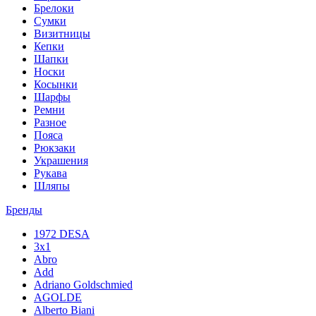
Брелоки
Сумки
Визитницы
Кепки
Шапки
Носки
Косынки
Шарфы
Ремни
Разное
Пояса
Рюкзаки
Украшения
Рукава
Шляпы
Бренды
1972 DESA
3x1
Abro
Add
Adriano Goldschmied
AGOLDE
Alberto Biani