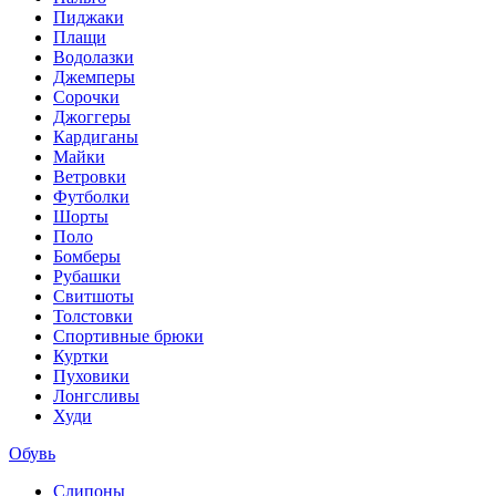
Пиджаки
Плащи
Водолазки
Джемперы
Сорочки
Джоггеры
Кардиганы
Майки
Ветровки
Футболки
Шорты
Поло
Бомберы
Рубашки
Свитшоты
Толстовки
Спортивные брюки
Куртки
Пуховики
Лонгсливы
Худи
Обувь
Слипоны