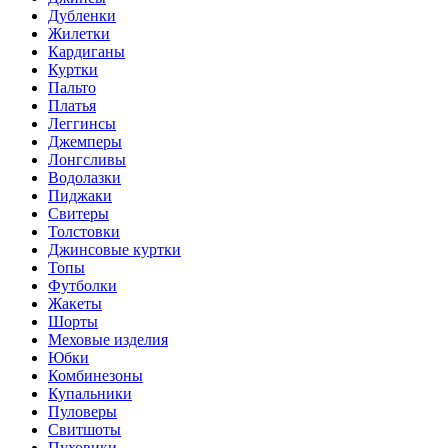
Дубленки
Жилетки
Кардиганы
Куртки
Пальто
Платья
Леггинсы
Джемперы
Лонгсливы
Водолазки
Пиджаки
Свитеры
Толстовки
Джинсовые куртки
Топы
Футболки
Жакеты
Шорты
Меховые изделия
Юбки
Комбинезоны
Купальники
Пуловеры
Свитшоты
Пуховики