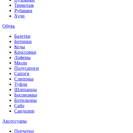
Трикотаж
Рубашки
Худи
Обувь
Балетки
Ботинки
Кеды
Кроссовки
Лоферы
Мюли
Полусапоги
Сапоги
Слипоны
Туфли
Шлепанцы
Босоножки
Ботильоны
Сабо
Сандалии
Аксессуары
Перчатки