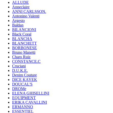
ALLUDE
Anneclaire
ANNI CARLSSON.
Antonino Valenti
Argesto
Baldan
BILANCIONI
Black Coral
BLANCHA
BLANCHETT
BORBONESE
Bruno Manetti
Charo Ruiz
CONSTANCE.C
Cruciani
D.U.K.E.
Denim Couture
DICE KAYEK
DOUCAL'S
DROMe
ELENA GHISELLINI
EQUIPMENT
ERIKA CAVALLINI
ERMANNO
ESSENTIEL