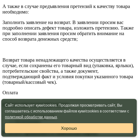
А также в случае предъявления претензий к качеству товара
необходимо:
Заполнить заявление на возврат. В заявлении просим вас
подробно описать дефект товара, изложить претензию. Также
при заполнении заявления просим обратить внимание на
способ возврата денежных средств;
Возврат товара ненадлежащего качества осуществляется в
случае, если сохранены его товарный вид (упаковка, ярлыки),
потребительские свойства, а также документ,
подтверждающий факт и условия покупки указанного товара
(товарный/кассовый чек).
Оплата
Оплата при получении заказа
Сайт использует куки/cookies. Продолжая просматривать сайт, Вы
соглашаетесь с использованием файлов куки/cookies в соответствии с
Банковской картой
политикой обработки данных
.
Наличными.
Хорошо
К оплате принимаются банковские карты: