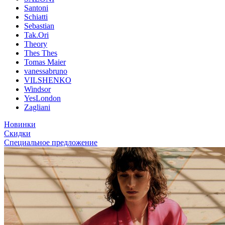
Santoni
Schiatti
Sebastian
Tak.Ori
Theory
Thes Thes
Tomas Maier
vanessabruno
VILSHENKO
Windsor
YesLondon
Zagliani
Новинки
Скидки
Специальное предложение