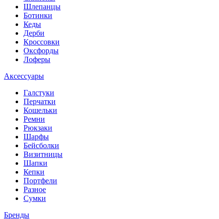
Шлепанцы
Ботинки
Кеды
Дерби
Кроссовки
Оксфорды
Лоферы
Аксессуары
Галстуки
Перчатки
Кошельки
Ремни
Рюкзаки
Шарфы
Бейсболки
Визитницы
Шапки
Кепки
Портфели
Разное
Сумки
Бренды