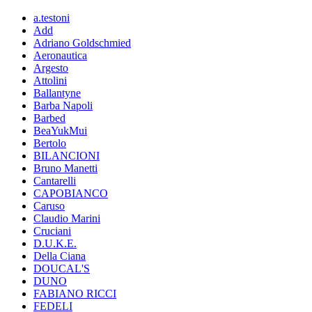
a.testoni
Add
Adriano Goldschmied
Aeronautica
Argesto
Attolini
Ballantyne
Barba Napoli
Barbed
BeaYukMui
Bertolo
BILANCIONI
Bruno Manetti
Cantarelli
CAPOBIANCO
Caruso
Claudio Marini
Cruciani
D.U.K.E.
Della Ciana
DOUCAL'S
DUNO
FABIANO RICCI
FEDELI