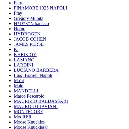
Ferre
FINAMORE 1925 NAPOLI
Fray
Gregory Munitz
H*D*S*N baracco
Herno
HYDROGEN
JACOB COHEN
JAMES PERSE
K.
KHRISJOY
LAMANO
LARDINI
LUCIANO BARBERA
Luigi Borrelli Napoli
Ma'at
Malo
MANDELLI
Marco Pescarolo
MAURIZIO BALDASSARI
MAURO OTTAVIANI
MONTECORE
MooRER
Moose Knuckles
Moose Knuckles©️