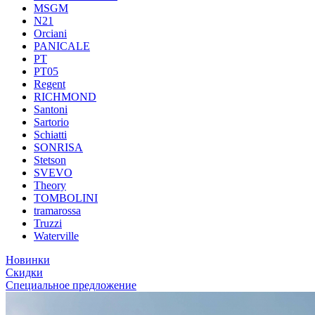
MSGM
N21
Orciani
PANICALE
PT
PT05
Regent
RICHMOND
Santoni
Sartorio
Schiatti
SONRISA
Stetson
SVEVO
Theory
TOMBOLINI
tramarossa
Truzzi
Waterville
Новинки
Скидки
Специальное предложение