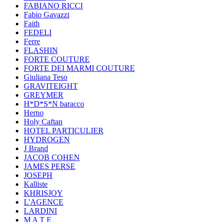
FABIANO RICCI
Fabio Gavazzi
Faith
FEDELI
Ferre
FLASHIN
FORTE COUTURE
FORTE DEI MARMI COUTURE
Giuliana Teso
GRAVITEIGHT
GREYMER
H*D*S*N baracco
Herno
Holy Caftan
HOTEL PARTICULIER
HYDROGEN
J Brand
JACOB COHEN
JAMES PERSE
JOSEPH
Kalliste
KHRISJOY
L'AGENCE
LARDINI
M A T E