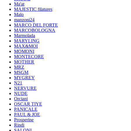
Ma'at
MAJESTIC filatures
Malo
manzoni24
MARCO DEL FORTE
MARCOBOLOGNA
Marmolada
MARYLING
MAX&MOI
MOMONI
MONTECORE
MOTHER
MRZ
MSGM
MYGREY
N21
NERVURE
NUDE
Orciani
OSCAR TIYE
PANICALE
PAUL & JOE
Prosperine
Rindi
SALONI