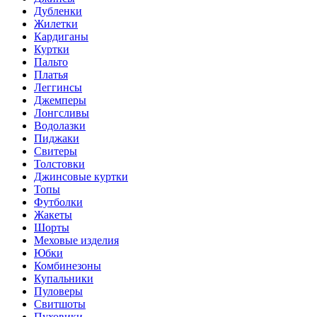
Дубленки
Жилетки
Кардиганы
Куртки
Пальто
Платья
Леггинсы
Джемперы
Лонгсливы
Водолазки
Пиджаки
Свитеры
Толстовки
Джинсовые куртки
Топы
Футболки
Жакеты
Шорты
Меховые изделия
Юбки
Комбинезоны
Купальники
Пуловеры
Свитшоты
Пуховики