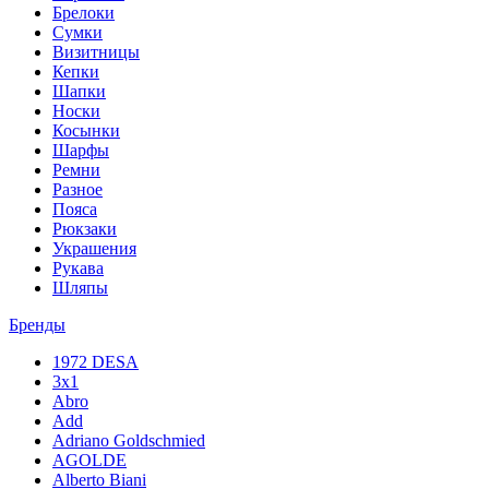
Брелоки
Сумки
Визитницы
Кепки
Шапки
Носки
Косынки
Шарфы
Ремни
Разное
Пояса
Рюкзаки
Украшения
Рукава
Шляпы
Бренды
1972 DESA
3x1
Abro
Add
Adriano Goldschmied
AGOLDE
Alberto Biani