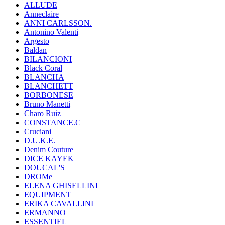
ALLUDE
Anneclaire
ANNI CARLSSON.
Antonino Valenti
Argesto
Baldan
BILANCIONI
Black Coral
BLANCHA
BLANCHETT
BORBONESE
Bruno Manetti
Charo Ruiz
CONSTANCE.C
Cruciani
D.U.K.E.
Denim Couture
DICE KAYEK
DOUCAL'S
DROMe
ELENA GHISELLINI
EQUIPMENT
ERIKA CAVALLINI
ERMANNO
ESSENTIEL