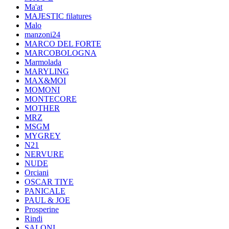
Ma'at
MAJESTIC filatures
Malo
manzoni24
MARCO DEL FORTE
MARCOBOLOGNA
Marmolada
MARYLING
MAX&MOI
MOMONI
MONTECORE
MOTHER
MRZ
MSGM
MYGREY
N21
NERVURE
NUDE
Orciani
OSCAR TIYE
PANICALE
PAUL & JOE
Prosperine
Rindi
SALONI