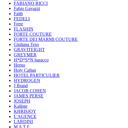
FABIANO RICCI
Fabio Gavazzi
Faith
FEDELI
Ferre
FLASHIN
FORTE COUTURE
FORTE DEI MARMI COUTURE
Giuliana Teso
GRAVITEIGHT
GREYMER
H*D*S*N baracco
Herno
Holy Caftan
HOTEL PARTICULIER
HYDROGEN
J Brand
JACOB COHEN
JAMES PERSE
JOSEPH
Kalliste
KHRISJOY
L'AGENCE
LARDINI
M A T E