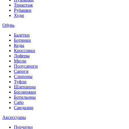
Трикотаж
Рубашки
Худи
Обувь
Балетки
Ботинки
Кеды
Кроссовки
Лоферы
Мюли
Полусапоги
Сапоги
Слипоны
Туфли
Шлепанцы
Босоножки
Ботильоны
Сабо
Сандалии
Аксессуары
Перчатки