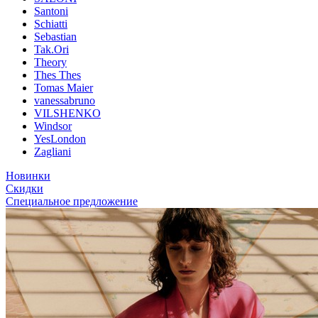
Santoni
Schiatti
Sebastian
Tak.Ori
Theory
Thes Thes
Tomas Maier
vanessabruno
VILSHENKO
Windsor
YesLondon
Zagliani
Новинки
Скидки
Специальное предложение